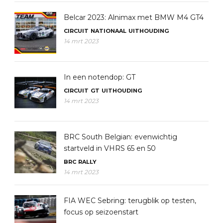
Belcar 2023: Alnimax met BMW M4 GT4
CIRCUIT
NATIONAAL
UITHOUDING
14 mrt 2023
In een notendop: GT
CIRCUIT
GT
UITHOUDING
14 mrt 2023
BRC South Belgian: evenwichtig
startveld in VHRS 65 en 50
BRC
RALLY
14 mrt 2023
FIA WEC Sebring: terugblik op testen,
focus op seizoenstart