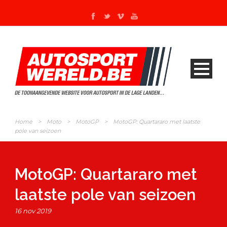
Home
>
Moto
>
MotoGP
>
MotoGP: Quartararo met laatste
pole van seizoen
MotoGP: Quartararo met
laatste pole van seizoen
16 nov 2019