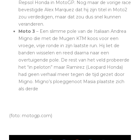
Repsol Honda in MotoGP. Nog maar de vorige race
bevestigde Alex Marquez dat hij zijn titel in Moto2
zou verdedigen, maar dat zou dus snel kunnen
veranderen.
Moto 3
– Een slimme pole van de Italiaan Andrea
Migno die met de Mugen KTM koos voor een
vroege, vrije ronde in zijn laatste run. Hij liet de
banden wisselen en reed daarna naar een
overtuigende pole. De rest van het veld probeerde
het “in peloton” maar Ramirez (Leopard Honda)
had geen verhaal meer tegen de tijd gezet door
Migno. Migno’s ploeggenoot Masia plaatste zich
als derde
(foto: motogp.com)