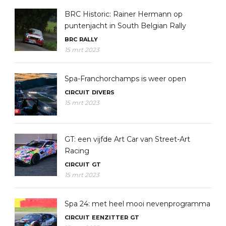
BRC Historic: Rainer Hermann op
puntenjacht in South Belgian Rally
BRC
RALLY
15 mrt 2023
Spa-Franchorchamps is weer open
CIRCUIT
DIVERS
15 mrt 2023
GT: een vijfde Art Car van Street-Art
Racing
CIRCUIT
GT
15 mrt 2023
Spa 24: met heel mooi nevenprogramma
CIRCUIT
EENZITTER
GT