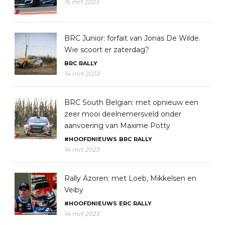
15 mrt 2023
BRC Junior: forfait van Jonas De Wilde.
Wie scoort er zaterdag?
BRC
RALLY
14 mrt 2023
BRC South Belgian: met opnieuw een
zeer mooi deelnemersveld onder
aanvoering van Maxime Potty
#HOOFDNIEUWS
BRC
RALLY
14 mrt 2023
Rally Azoren: met Loeb, Mikkelsen en
Veiby
#HOOFDNIEUWS
ERC
RALLY
14 mrt 2023