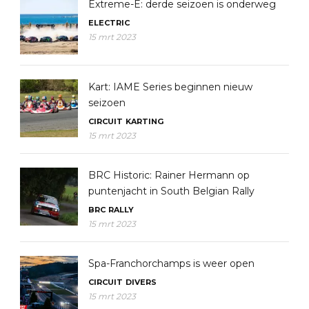
Extreme-E: derde seizoen is onderweg
ELECTRIC
15 mrt 2023
Kart: IAME Series beginnen nieuw
seizoen
CIRCUIT
KARTING
15 mrt 2023
BRC Historic: Rainer Hermann op
puntenjacht in South Belgian Rally
BRC
RALLY
15 mrt 2023
Spa-Franchorchamps is weer open
CIRCUIT
DIVERS
15 mrt 2023