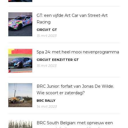
GT: een vijfde Art Car van Street-Art
Racing
CIRCUIT
GT
15 mrt 2023
Spa 24: met heel mooi nevenprogramma
CIRCUIT
EENZITTER
GT
15 mrt 2023
BRC Junior: forfait van Jonas De Wilde.
Wie scoort er zaterdag?
BRC
RALLY
14 mrt 2023
BRC South Belgian: met opnieuw een