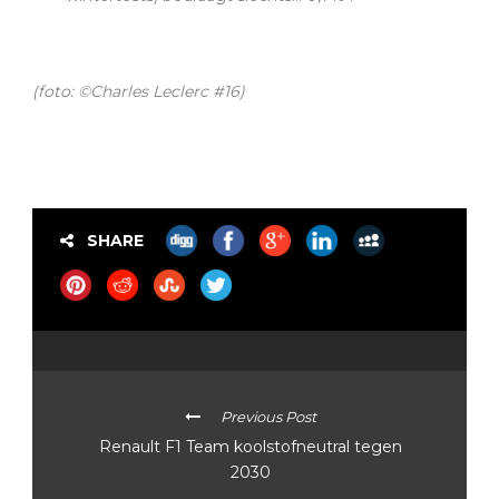
(foto: ©
Charles Leclerc #16)
SHARE
Previous Post
Renault F1 Team koolstofneutral tegen
2030