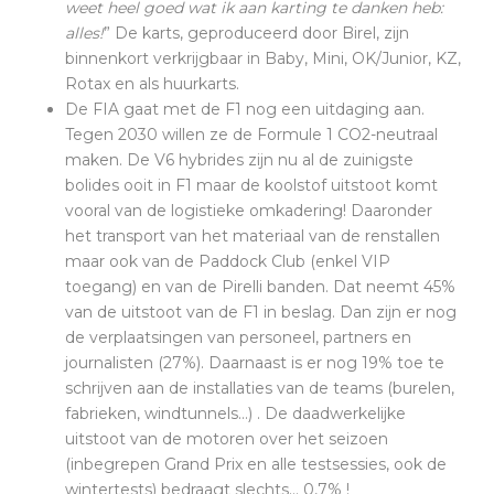
weet heel goed wat ik aan karting te danken heb:
alles!
” De karts, geproduceerd door Birel, zijn
binnenkort verkrijgbaar in Baby, Mini, OK/Junior, KZ,
Rotax en als huurkarts.
De FIA gaat met de F1 nog een uitdaging aan.
Tegen 2030 willen ze de Formule 1 CO2-neutraal
maken. De V6 hybrides zijn nu al de zuinigste
bolides ooit in F1 maar de koolstof uitstoot komt
vooral van de logistieke omkadering! Daaronder
het transport van het materiaal van de renstallen
maar ook van de Paddock Club (enkel VIP
toegang) en van de Pirelli banden. Dat neemt 45%
van de uitstoot van de F1 in beslag. Dan zijn er nog
de verplaatsingen van personeel, partners en
journalisten (27%). Daarnaast is er nog 19% toe te
schrijven aan de installaties van de teams (burelen,
fabrieken, windtunnels…) . De daadwerkelijke
uitstoot van de motoren over het seizoen
(inbegrepen Grand Prix en alle testsessies, ook de
wintertests) bedraagt slechts… 0,7% !