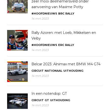
zeer mooi deelnemersveld onder
aanvoering van Maxime Potty
#HOOFDNIEUWS
BRC
RALLY
14 mrt 2023
Rally Azoren: met Loeb, Mikkelsen en
Veiby
#HOOFDNIEUWS
ERC
RALLY
14 mrt 2023
Belcar 2023: Alnimax met BMW M4 GT4
CIRCUIT
NATIONAAL
UITHOUDING
14 mrt 2023
In een notendop: GT
CIRCUIT
GT
UITHOUDING
14 mrt 2023