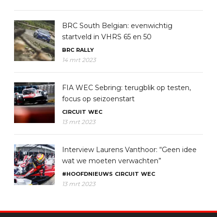
BRC South Belgian: evenwichtig
startveld in VHRS 65 en 50
BRC
RALLY
14 mrt 2023
FIA WEC Sebring: terugblik op testen,
focus op seizoenstart
CIRCUIT
WEC
13 mrt 2023
Interview Laurens Vanthoor: “Geen idee
wat we moeten verwachten”
#HOOFDNIEUWS
CIRCUIT
WEC
13 mrt 2023