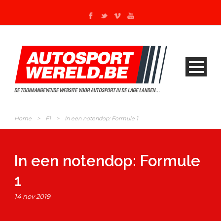
Home
>
F1
>
In een notendop: Formule 1
In een notendop: Formule
1
14 nov 2019