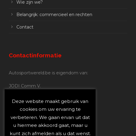
Wie zijn we?
Belangrijk: commercieel en rechten
Contact
Contactinformatie
Autosportwereld.be is eigendom van:
JODI Comm V.
BE 0.680.837.852
Nijverheidsstraat 70
Deze website maakt gebruik van
2160 Wommelgem
cookies om uw ervaring te
verbeteren. We gaan ervan uit dat
Autosportwereld.be:
u hiermee akkoord gaat, maar u
Redactie:
joost@autosportwereld.be
kunt zich afmelden als u dat wenst.