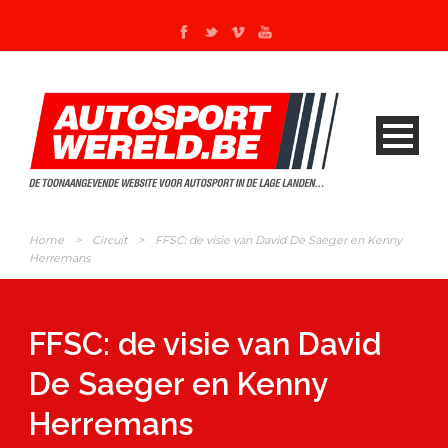
Home
>
Circuit
>
FFSC: de visie van David De Saeger en Kenny
Herremans
FFSC: de visie van David
De Saeger en Kenny
Herremans