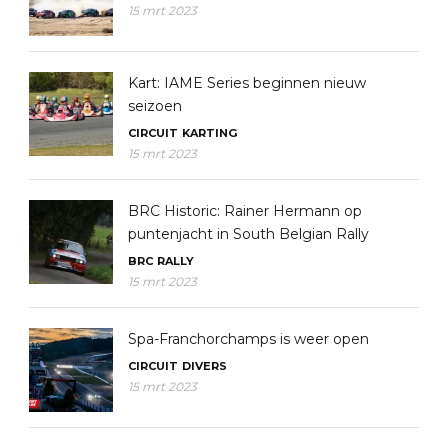
15 mrt 2023
Kart: IAME Series beginnen nieuw
seizoen
CIRCUIT
KARTING
15 mrt 2023
BRC Historic: Rainer Hermann op
puntenjacht in South Belgian Rally
BRC
RALLY
15 mrt 2023
Spa-Franchorchamps is weer open
CIRCUIT
DIVERS
15 mrt 2023