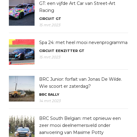
GT: een vijfde Art Car van Street-Art
Racing
CIRCUIT
GT
15 mrt 2023
Spa 24: met heel mooi nevenprogramma
CIRCUIT
EENZITTER
GT
15 mrt 2023
BRC Junior: forfait van Jonas De Wilde.
Wie scoort er zaterdag?
BRC
RALLY
14 mrt 2023
BRC South Belgian: met opnieuw een
zeer mooi deelnemersveld onder
aanvoering van Maxime Potty