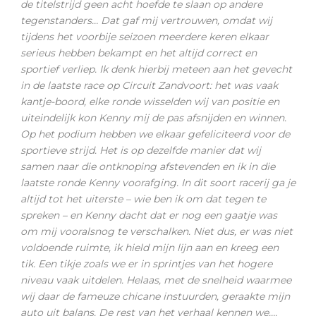
de titelstrijd geen acht hoefde te slaan op andere
tegenstanders… Dat gaf mij vertrouwen, omdat wij
tijdens het voorbije seizoen meerdere keren elkaar
serieus hebben bekampt en het altijd correct en
sportief verliep. Ik denk hierbij meteen aan het gevecht
in de laatste race op Circuit Zandvoort: het was vaak
kantje-boord, elke ronde wisselden wij van positie en
uiteindelijk kon Kenny mij de pas afsnijden en winnen.
Op het podium hebben we elkaar gefeliciteerd voor de
sportieve strijd. Het is op dezelfde manier dat wij
samen naar die ontknoping afstevenden en ik in die
laatste ronde Kenny voorafging. In dit soort racerij ga je
altijd tot het uiterste – wie ben ik om dat tegen te
spreken – en Kenny dacht dat er nog een gaatje was
om mij vooralsnog te verschalken. Niet dus, er was niet
voldoende ruimte, ik hield mijn lijn aan en kreeg een
tik. Een tikje zoals we er in sprintjes van het hogere
niveau vaak uitdelen. Helaas, met de snelheid waarmee
wij daar de fameuze chicane instuurden, geraakte mijn
auto uit balans. De rest van het verhaal kennen we….