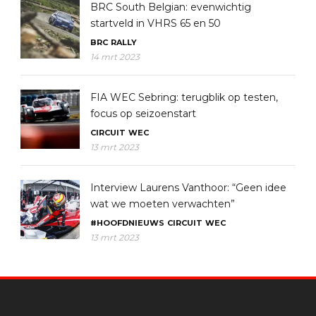
BRC South Belgian: evenwichtig
startveld in VHRS 65 en 50
BRC
RALLY
14 mrt 2023
FIA WEC Sebring: terugblik op testen,
focus op seizoenstart
CIRCUIT
WEC
13 mrt 2023
Interview Laurens Vanthoor: “Geen idee
wat we moeten verwachten”
#HOOFDNIEUWS
CIRCUIT
WEC
13 mrt 2023