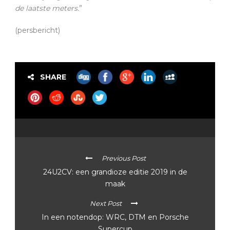
de laatste meters.
”
(persbericht)
SHARE
Previous Post
24U2CV: een grandioze editie 2019 in de
maak
Next Post
In een notendop: WRC, DTM en Porsche
Supercup