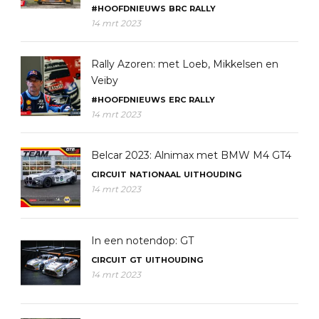
#HOOFDNIEUWS
BRC
RALLY
14 mrt 2023
Rally Azoren: met Loeb, Mikkelsen en
Veiby
#HOOFDNIEUWS
ERC
RALLY
14 mrt 2023
Belcar 2023: Alnimax met BMW M4 GT4
CIRCUIT
NATIONAAL
UITHOUDING
14 mrt 2023
In een notendop: GT
CIRCUIT
GT
UITHOUDING
14 mrt 2023