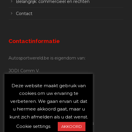
Belangrijk: commercieel en rechten
Contact
Contactinformatie
Autosportwereld.be is eigendom van:
JODI Comm V.
BE 0.680.837.852
Nijverheidsstraat 70
Deze website maakt gebruik van
2160 Wommelgem
cookies om uw ervaring te
verbeteren. We gaan ervan uit dat
Autosportwereld.be:
u hiermee akkoord gaat, maar u
Redactie:
joost@autosportwereld.be
kunt zich afmelden als u dat wenst.
Verantwoordelijke uitgever: Joost Custers
Cookie settings
AKKOORD