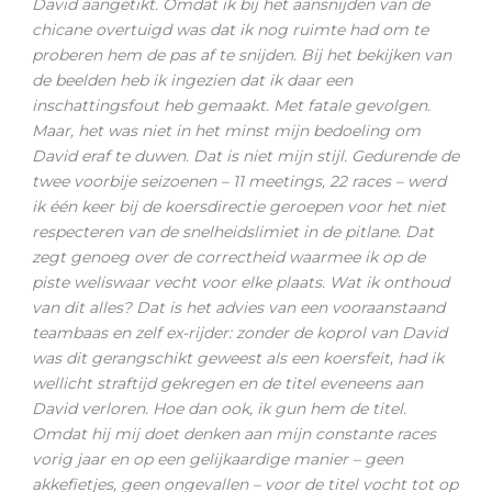
David aangetikt. Omdat ik bij het aansnijden van de
chicane overtuigd was dat ik nog ruimte had om te
proberen hem de pas af te snijden. Bij het bekijken van
de beelden heb ik ingezien dat ik daar een
inschattingsfout heb gemaakt. Met fatale gevolgen.
Maar, het was niet in het minst mijn bedoeling om
David eraf te duwen. Dat is niet mijn stijl. Gedurende de
twee voorbije seizoenen – 11 meetings, 22 races – werd
ik één keer bij de koersdirectie geroepen voor het niet
respecteren van de snelheidslimiet in de pitlane. Dat
zegt genoeg over de correctheid waarmee ik op de
piste weliswaar vecht voor elke plaats. Wat ik onthoud
van dit alles? Dat is het advies van een vooraanstaand
teambaas en zelf ex-rijder: zonder de koprol van David
was dit gerangschikt geweest als een koersfeit, had ik
wellicht straftijd gekregen en de titel eveneens aan
David verloren. Hoe dan ook, ik gun hem de titel.
Omdat hij mij doet denken aan mijn constante races
vorig jaar en op een gelijkaardige manier – geen
akkefietjes, geen ongevallen – voor de titel vocht tot op