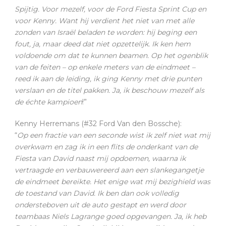
Spijtig. Voor mezelf, voor de Ford Fiesta Sprint Cup en
voor Kenny. Want hij verdient het niet van met alle
zonden van Israël beladen te worden: hij beging een
fout, ja, maar deed dat niet opzettelijk. Ik ken hem
voldoende om dat te kunnen beamen. Op het ogenblik
van de feiten – op enkele meters van de eindmeet –
reed ik aan de leiding, ik ging Kenny met drie punten
verslaan en de titel pakken. Ja, ik beschouw mezelf als
de échte kampioen
!”
Kenny Herremans (#32 Ford Van den Bossche):
“
Op een fractie van een seconde wist ik zelf niet wat mij
overkwam en zag ik in een flits de onderkant van de
Fiesta van David naast mij opdoemen, waarna ik
vertraagde en verbauwereerd aan een slankegangetje
de eindmeet bereikte. Het enige wat mij bezighield was
de toestand van David. Ik ben dan ook volledig
ondersteboven uit de auto gestapt en werd door
teambaas Niels Lagrange goed opgevangen. Ja, ik heb