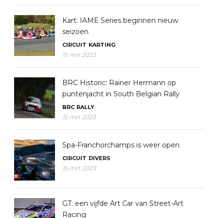
Kart: IAME Series beginnen nieuw
seizoen
CIRCUIT
KARTING
15 mrt 2023
BRC Historic: Rainer Hermann op
puntenjacht in South Belgian Rally
BRC
RALLY
15 mrt 2023
Spa-Franchorchamps is weer open
CIRCUIT
DIVERS
15 mrt 2023
GT: een vijfde Art Car van Street-Art
Racing