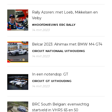
Rally Azoren: met Loeb, Mikkelsen en
Veiby
#HOOFDNIEUWS
ERC
RALLY
14 mrt 2023
Belcar 2023: Alnimax met BMW M4 GT4
CIRCUIT
NATIONAAL
UITHOUDING
14 mrt 2023
In een notendop: GT
CIRCUIT
GT
UITHOUDING
14 mrt 2023
BRC South Belgian: evenwichtig
startveld in VHRS 65 en 50