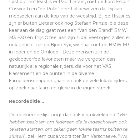
Last but not least is er Paul Lietaer, met de Ford Escort
Cosworth en “de Polle” heeft al bewezen dat hij kan
meespelen aan de kop van de wedstrijd. Bij de Historics
zijn er buiten Lietaer ook nog Stefaan Prinzie, die deze
keer aan de slag gaat met een “Van den Brand” BMW
M3 E30 en Thijs Ozeel aan zijn zijde. Veel ogen zullen er
ook gericht zijn op Bjorn Syx, winnaar met de BMW M3
in Ieper en de Omloop… Deze mensen zijn de
gedoodverfde favorieten maar we vergeten dan
natuurlijk alle regionale rijders, die voor het VAS
klassement en de punten in de diverse
kampioenschappen gaan, en ook de vele lokale rijders,
op zoek naar faam en glorie in de eigen streek.
Recordeditie…
De deelnemerslijst oogt dan ook indrukwekkend. “
We
hebben besloten om iedereen die is ingeschreven ook
te laten starten, om zeker geen lokale teams buiten te
sluiten
”, zei Hemicuda voorzitter Jan Verschaeve. “
We