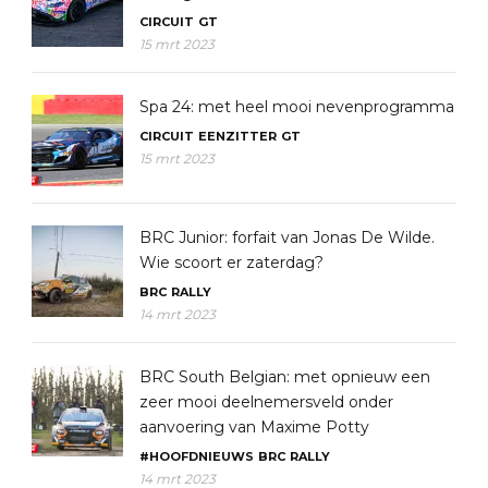
CIRCUIT
GT
15 mrt 2023
Spa 24: met heel mooi nevenprogramma
CIRCUIT
EENZITTER
GT
15 mrt 2023
BRC Junior: forfait van Jonas De Wilde.
Wie scoort er zaterdag?
BRC
RALLY
14 mrt 2023
BRC South Belgian: met opnieuw een
zeer mooi deelnemersveld onder
aanvoering van Maxime Potty
#HOOFDNIEUWS
BRC
RALLY
14 mrt 2023