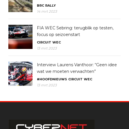
BRC
RALLY
14 mrt 2023
FIA WEC Sebring: terugblik op testen,
focus op seizoenstart
CIRCUIT
WEC
13 mrt 2023
Interview Laurens Vanthoor: “Geen idee
wat we moeten verwachten”
#HOOFDNIEUWS
CIRCUIT
WEC
13 mrt 2023