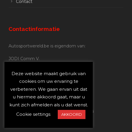
Contact
Contactinformatie
Autosportwereld.be is eigendom van:
JODI Comm V.
BE 0.680.837.852
Nijverheidsstraat 70
Deze website maakt gebruik van
2160 Wommelgem
cookies om uw ervaring te
verbeteren. We gaan ervan uit dat
Autosportwereld.be:
u hiermee akkoord gaat, maar u
Redactie:
joost@autosportwereld.be
kunt zich afmelden als u dat wenst.
Verantwoordelijke uitgever: Joost Custers
Cookie settings
AKKOORD