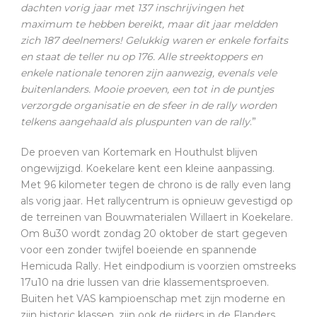
dachten vorig jaar met 137 inschrijvingen het
maximum te hebben bereikt, maar dit jaar meldden
zich 187 deelnemers! Gelukkig waren er enkele forfaits
en staat de teller nu op 176. Alle streektoppers en
enkele nationale tenoren zijn aanwezig, evenals vele
buitenlanders. Mooie proeven, een tot in de puntjes
verzorgde organisatie en de sfeer in de rally worden
telkens aangehaald als pluspunten van de rally
.”
De proeven van Kortemark en Houthulst blijven
ongewijzigd. Koekelare kent een kleine aanpassing.
Met 96 kilometer tegen de chrono is de rally even lang
als vorig jaar. Het rallycentrum is opnieuw gevestigd op
de terreinen van Bouwmaterialen Willaert in Koekelare.
Om 8u30 wordt zondag 20 oktober de start gegeven
voor een zonder twijfel boeiende en spannende
Hemicuda Rally. Het eindpodium is voorzien omstreeks
17u10 na drie lussen van drie klassementsproeven.
Buiten het VAS kampioenschap met zijn moderne en
zijn historic klassen, zijn ook de rijders in de Flanders