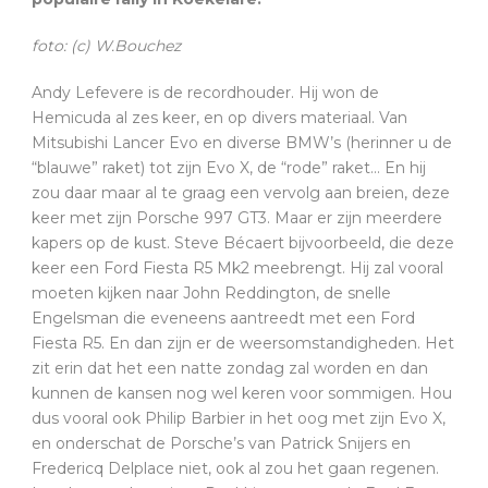
foto: (c) W.Bouchez
Andy Lefevere is de recordhouder. Hij won de
Hemicuda al zes keer, en op divers materiaal. Van
Mitsubishi Lancer Evo en diverse BMW’s (herinner u de
“blauwe” raket) tot zijn Evo X, de “rode” raket… En hij
zou daar maar al te graag een vervolg aan breien, deze
keer met zijn Porsche 997 GT3. Maar er zijn meerdere
kapers op de kust. Steve Bécaert bijvoorbeeld, die deze
keer een Ford Fiesta R5 Mk2 meebrengt. Hij zal vooral
moeten kijken naar John Reddington, de snelle
Engelsman die eveneens aantreedt met een Ford
Fiesta R5. En dan zijn er de weersomstandigheden. Het
zit erin dat het een natte zondag zal worden en dan
kunnen de kansen nog wel keren voor sommigen. Hou
dus vooral ook Philip Barbier in het oog met zijn Evo X,
en onderschat de Porsche’s van Patrick Snijers en
Fredericq Delplace niet, ook al zou het gaan regenen.