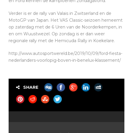
en Ford kennen de kampioenen zondagavond.
Verder is er de rally van Valais in Zwitserland en de
MotoGP van Japan. Het VAS Classic-seizoen herneemt
op zaterdag met de 6 Uren van de Noorderkempen, in
en om Wuustwezel. Op zondag is er dan weer
regionale rally met de Hemicuda Rally in Koekelare.
http://www.autosportwereld.be/2019/10/09/ford-fiesta-
nederlanders-voorlopig-boven-in-benelux-klassement/
SHARE