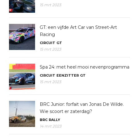
15 mrt 2023
GT: een vijfde Art Car van Street-Art
Racing
CIRCUIT
GT
15 mrt 2023
Spa 24: met heel mooi nevenprogramma
CIRCUIT
EENZITTER
GT
15 mrt 2023
BRC Junior: forfait van Jonas De Wilde.
Wie scoort er zaterdag?
BRC
RALLY
14 mrt 2023