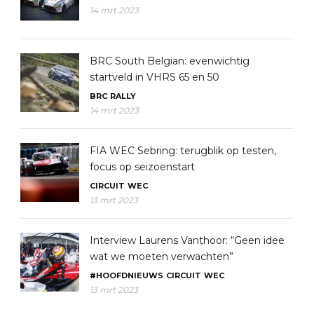
14 mrt 2023
BRC South Belgian: evenwichtig
startveld in VHRS 65 en 50
BRC
RALLY
14 mrt 2023
FIA WEC Sebring: terugblik op testen,
focus op seizoenstart
CIRCUIT
WEC
13 mrt 2023
Interview Laurens Vanthoor: “Geen idee
wat we moeten verwachten”
#HOOFDNIEUWS
CIRCUIT
WEC
13 mrt 2023