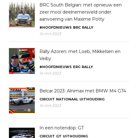
BRC South Belgian: met opnieuw een
zeer mooi deelnemersveld onder
aanvoering van Maxime Potty
#HOOFDNIEUWS
BRC
RALLY
14 mrt 2023
Rally Azoren: met Loeb, Mikkelsen en
Veiby
#HOOFDNIEUWS
ERC
RALLY
14 mrt 2023
Belcar 2023: Alnimax met BMW M4 GT4
CIRCUIT
NATIONAAL
UITHOUDING
14 mrt 2023
In een notendop: GT
CIRCUIT
GT
UITHOUDING