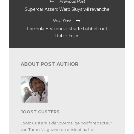
Previous Post
Supercar Assen: Ward Sluys wil revanche
Next Post
Formula E Valencia: straffe babbel met
Robin Frijns
ABOUT POST AUTHOR
JOOST CUSTERS
Joost Custers is de voormalige hoofdredacteur
van Turbo Magazine en besloot na het