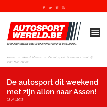
Home
>
#Hoofdnieuws
>
De autosport dit weekend: met zijn
allen naar Assen!
De autosport dit weekend:
met zijn allen naar Assen!
15 okt 2019