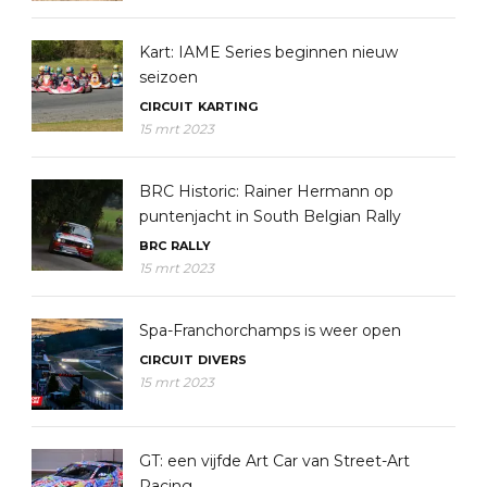
Kart: IAME Series beginnen nieuw
seizoen
CIRCUIT
KARTING
15 mrt 2023
BRC Historic: Rainer Hermann op
puntenjacht in South Belgian Rally
BRC
RALLY
15 mrt 2023
Spa-Franchorchamps is weer open
CIRCUIT
DIVERS
15 mrt 2023
GT: een vijfde Art Car van Street-Art
Racing