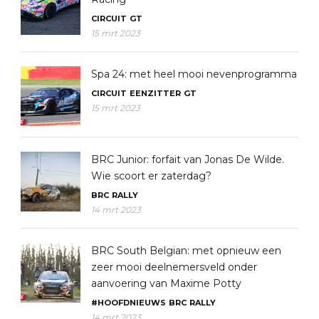
CIRCUIT
GT
15 mrt 2023
Spa 24: met heel mooi nevenprogramma
CIRCUIT
EENZITTER
GT
15 mrt 2023
BRC Junior: forfait van Jonas De Wilde.
Wie scoort er zaterdag?
BRC
RALLY
14 mrt 2023
BRC South Belgian: met opnieuw een
zeer mooi deelnemersveld onder
aanvoering van Maxime Potty
#HOOFDNIEUWS
BRC
RALLY
14 mrt 2023