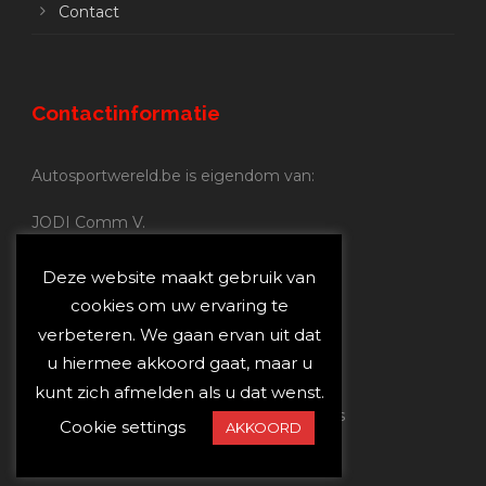
Contact
Contactinformatie
Autosportwereld.be is eigendom van:
JODI Comm V.
BE 0.680.837.852
Nijverheidsstraat 70
Deze website maakt gebruik van
2160 Wommelgem
cookies om uw ervaring te
verbeteren. We gaan ervan uit dat
Autosportwereld.be:
u hiermee akkoord gaat, maar u
Redactie:
joost@autosportwereld.be
kunt zich afmelden als u dat wenst.
Verantwoordelijke uitgever: Joost Custers
Cookie settings
AKKOORD