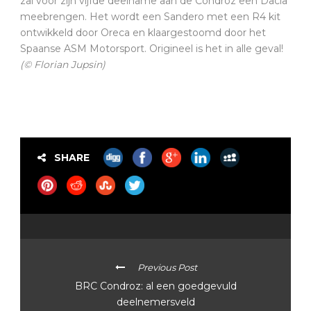
zal voor zijn vijfde deelname aan de Condroz een Dacia
meebrengen. Het wordt een Sandero met een R4 kit
ontwikkeld door Oreca en klaargestoomd door het
Spaanse ASM Motorsport. Origineel is het in alle geval!
(© Florian Jupsin)
SHARE
Previous Post
BRC Condroz: al een goedgevuld
deelnemersveld