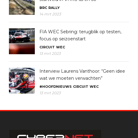
BRC
RALLY
14 mrt 2023
FIA WEC Sebring: terugblik op testen,
focus op seizoenstart
CIRCUIT
WEC
13 mrt 2023
Interview Laurens Vanthoor: “Geen idee
wat we moeten verwachten”
#HOOFDNIEUWS
CIRCUIT
WEC
13 mrt 2023