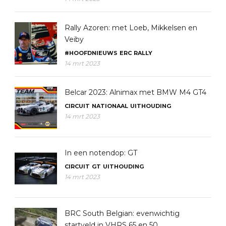
Rally Azoren: met Loeb, Mikkelsen en
Veiby
#HOOFDNIEUWS
ERC
RALLY
14 mrt 2023
Belcar 2023: Alnimax met BMW M4 GT4
CIRCUIT
NATIONAAL
UITHOUDING
14 mrt 2023
In een notendop: GT
CIRCUIT
GT
UITHOUDING
14 mrt 2023
BRC South Belgian: evenwichtig
startveld in VHRS 65 en 50