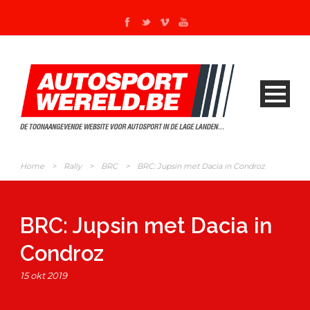
Home
>
Rally
>
BRC
>
BRC: Jupsin met Dacia in Condroz
BRC: Jupsin met Dacia in
Condroz
15 okt 2019