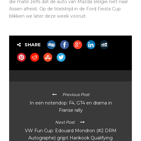
die mate zelfs dat de auto van Mazda België niet naar
Assen afreist. Op de titelstrijd in de Ford Fiesta Cup
blikken we later deze week vooruit.
SHARE
Previous Post
In een notendop: F4, GT4 en drama in
Franse rally
Next Post
VW Fun Cup: Edouard Mondron (#2 DRM
Autographe) grijpt Hankook Qualifying