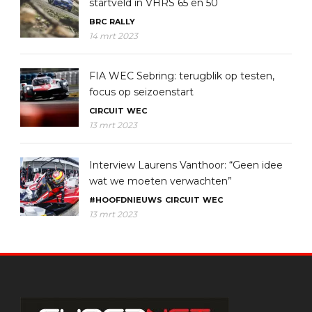
startveld in VHRS 65 en 50
BRC
RALLY
14 mrt 2023
FIA WEC Sebring: terugblik op testen,
focus op seizoenstart
CIRCUIT
WEC
13 mrt 2023
Interview Laurens Vanthoor: “Geen idee
wat we moeten verwachten”
#HOOFDNIEUWS
CIRCUIT
WEC
13 mrt 2023