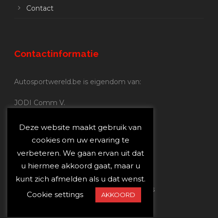
Contact
Contactinformatie
Autosportwereld.be is eigendom van:
JODI Comm V.
BE 0.680.837.852
Nijverheidsstraat 70
Deze website maakt gebruik van
2160 Wommelgem
cookies om uw ervaring te
verbeteren. We gaan ervan uit dat
Autosportwereld.be:
u hiermee akkoord gaat, maar u
Redactie:
joost@autosportwereld.be
kunt zich afmelden als u dat wenst.
Verantwoordelijke uitgever: Joost Custers
Cookie settings
AKKOORD