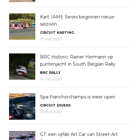
Kart: IAME Series beginnen nieuw
seizoen
CIRCUIT
KARTING
15 mrt 2023
BRC Historic: Rainer Hermann op
puntenjacht in South Belgian Rally
BRC
RALLY
15 mrt 2023
Spa-Franchorchamps is weer open
CIRCUIT
DIVERS
15 mrt 2023
GT: een vijfde Art Car van Street-Art