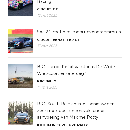
Racing
CIRCUIT
GT
15 mrt 2023
Spa 24: met heel mooi nevenprogramma
CIRCUIT
EENZITTER
GT
15 mrt 2023
BRC Junior: forfait van Jonas De Wilde.
Wie scoort er zaterdag?
BRC
RALLY
14 mrt 2023
BRC South Belgian: met opnieuw een
zeer mooi deelnemersveld onder
aanvoering van Maxime Potty
#HOOFDNIEUWS
BRC
RALLY