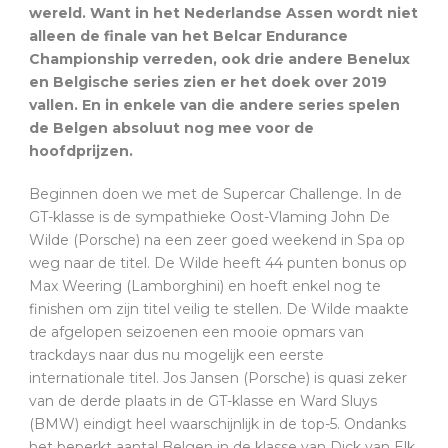
wereld. Want in het Nederlandse Assen wordt niet
alleen de finale van het Belcar Endurance
Championship verreden, ook drie andere Benelux
en Belgische series zien er het doek over 2019
vallen. En in enkele van die andere series spelen
de Belgen absoluut nog mee voor de
hoofdprijzen.
Beginnen doen we met de Supercar Challenge. In de
GT-klasse is de sympathieke Oost-Vlaming John De
Wilde (Porsche) na een zeer goed weekend in Spa op
weg naar de titel. De Wilde heeft 44 punten bonus op
Max Weering (Lamborghini) en hoeft enkel nog te
finishen om zijn titel veilig te stellen. De Wilde maakte
de afgelopen seizoenen een mooie opmars van
trackdays naar dus nu mogelijk een eerste
internationale titel. Jos Jansen (Porsche) is quasi zeker
van de derde plaats in de GT-klasse en Ward Sluys
(BMW) eindigt heel waarschijnlijk in de top-5. Ondanks
het beperkt aantal Belgen in de klasse van Dick van Elk,