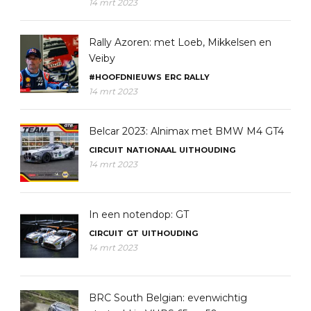
14 mrt 2023
Rally Azoren: met Loeb, Mikkelsen en
Veiby
#HOOFDNIEUWS
ERC
RALLY
14 mrt 2023
Belcar 2023: Alnimax met BMW M4 GT4
CIRCUIT
NATIONAAL
UITHOUDING
14 mrt 2023
In een notendop: GT
CIRCUIT
GT
UITHOUDING
14 mrt 2023
BRC South Belgian: evenwichtig