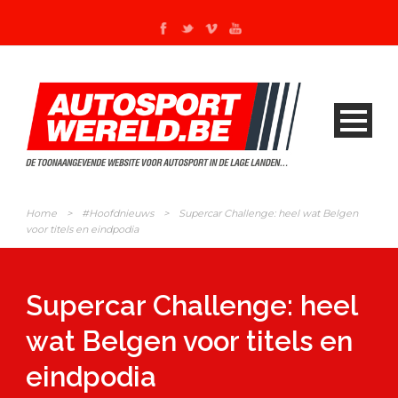
Home
>
#Hoofdnieuws
>
Supercar Challenge: heel wat Belgen
voor titels en eindpodia
Supercar Challenge: heel
wat Belgen voor titels en
eindpodia