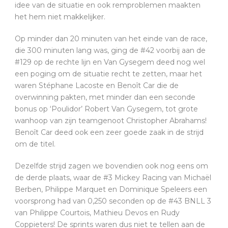
idee van de situatie en ook remproblemen maakten
het hem niet makkelijker.
Op minder dan 20 minuten van het einde van de race,
die 300 minuten lang was, ging de #42 voorbij aan de
#129 op de rechte lijn en Van Gysegem deed nog wel
een poging om de situatie recht te zetten, maar het
waren Stéphane Lacoste en Benoît Car die de
overwinning pakten, met minder dan een seconde
bonus op ‘Poulidor’ Robert Van Gysegem, tot grote
wanhoop van zijn teamgenoot Christopher Abrahams!
Benoît Car deed ook een zeer goede zaak in de strijd
om de titel.
Dezelfde strijd zagen we bovendien ook nog eens om
de derde plaats, waar de #3 Mickey Racing van Michaël
Berben, Philippe Marquet en Dominique Speleers een
voorsprong had van 0,250 seconden op de #43 BNLL 3
van Philippe Courtois, Mathieu Devos en Rudy
Coppieters! De sprints waren dus niet te tellen aan de