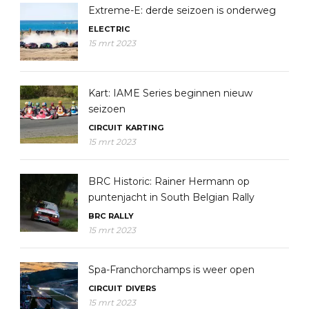
Extreme-E: derde seizoen is onderweg
ELECTRIC
15 mrt 2023
Kart: IAME Series beginnen nieuw
seizoen
CIRCUIT
KARTING
15 mrt 2023
BRC Historic: Rainer Hermann op
puntenjacht in South Belgian Rally
BRC
RALLY
15 mrt 2023
Spa-Franchorchamps is weer open
CIRCUIT
DIVERS
15 mrt 2023