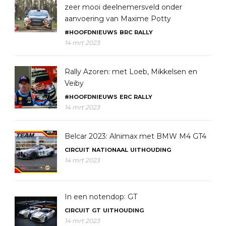
zeer mooi deelnemersveld onder
aanvoering van Maxime Potty
#HOOFDNIEUWS
BRC
RALLY
14 mrt 2023
Rally Azoren: met Loeb, Mikkelsen en
Veiby
#HOOFDNIEUWS
ERC
RALLY
14 mrt 2023
Belcar 2023: Alnimax met BMW M4 GT4
CIRCUIT
NATIONAAL
UITHOUDING
14 mrt 2023
In een notendop: GT
CIRCUIT
GT
UITHOUDING
14 mrt 2023