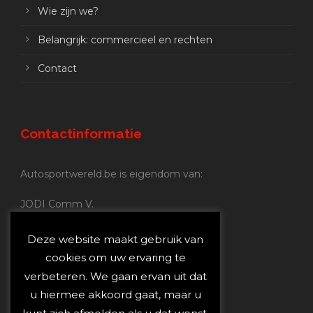
Wie zijn we?
Belangrijk: commercieel en rechten
Contact
Contactinformatie
Autosportwereld.be is eigendom van:
JODI Comm V.
BE 0.680.837.852
Nijverheidsstraat 70
Deze website maakt gebruik van
2160 Wommelgem
cookies om uw ervaring te
verbeteren. We gaan ervan uit dat
Autosportwereld.be:
u hiermee akkoord gaat, maar u
Redactie:
joost@autosportwereld.be