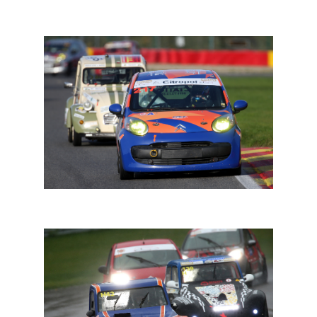
Cieters
2CV en C1: beide series krijgen 24-uursrace