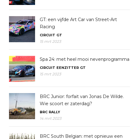
GT: een vijfde Art Car van Street-Art
Racing
CIRCUIT
GT
15 mrt 2023
Spa 24: met heel mooi nevenprogramma
CIRCUIT
EENZITTER
GT
15 mrt 2023
BRC Junior: forfait van Jonas De Wilde.
Wie scoort er zaterdag?
BRC
RALLY
14 mrt 2023
BRC South Belgian: met opnieuw een