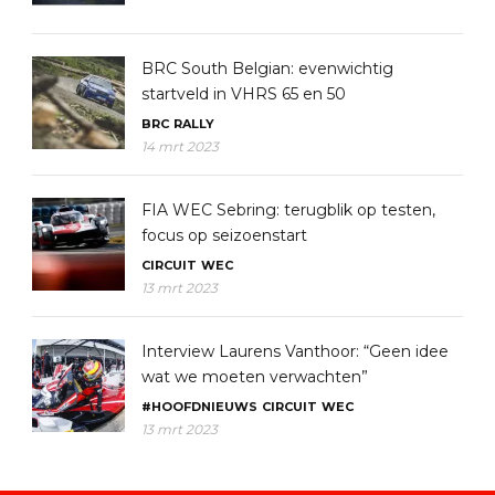
BRC South Belgian: evenwichtig
startveld in VHRS 65 en 50
BRC
RALLY
14 mrt 2023
FIA WEC Sebring: terugblik op testen,
focus op seizoenstart
CIRCUIT
WEC
13 mrt 2023
Interview Laurens Vanthoor: “Geen idee
wat we moeten verwachten”
#HOOFDNIEUWS
CIRCUIT
WEC
13 mrt 2023