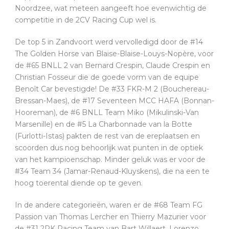
Noordzee, wat meteen aangeeft hoe evenwichtig de
competitie in de 2CV Racing Cup wel is.
De top 5 in Zandvoort werd vervolledigd door de #14
The Golden Horse van Blaise-Blaise-Louys-Nopère, voor
de #65 BNLL 2 van Bernard Crespin, Claude Crespin en
Christian Fosseur die de goede vorm van de equipe
Benoît Car bevestigde! De #33 FKR-M 2 (Bouchereau-
Bressan-Maes), de #17 Seventeen MCC HAFA (Bonnan-
Hooreman), de #6 BNLL Team Miko (Mikulinski-Van
Marsenille) en de #5 La Charbonnade van la Botte
(Furlotti-Istas) pakten de rest van de ereplaatsen en
scoorden dus nog behoorlijk wat punten in de optiek
van het kampioenschap. Minder geluk was er voor de
#34 Team 34 (Jamar-Renaud-Kluyskens), die na een te
hoog toerental diende op te geven.
In de andere categorieën, waren er de #68 Team FG
Passion van Thomas Lercher en Thierry Mazurier voor
de #31 2PK Racing Team van Bart Willaert, Lorenzo