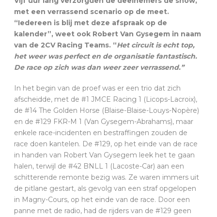
Vijf uur lang verzorgden de deelnemers de show,
met een verrassend scenario op de meet.
“Iedereen is blij met deze afspraak op de
kalender”, weet ook Robert Van Gysegem in naam
van de 2CV Racing Teams. “
Het circuit is echt top,
het weer was perfect en de organisatie fantastisch.
De race op zich was dan weer zeer verrassend.”
In het begin van de proef was er een trio dat zich
afscheidde, met de #1 JMCE Racing 1 (Licops-Lacroix),
de #14 The Golden Horse (Blaise-Blaise-Louys-Nopère)
en de #129 FKR-M 1 (Van Gysegem-Abrahams), maar
enkele race-incidenten en bestraffingen zouden de
race doen kantelen. De #129, op het einde van de race
in handen van Robert Van Gysegem leek het te gaan
halen, terwijl de #42 BNLL 1 (Lacoste-Car) aan een
schitterende remonte bezig was. Ze waren immers uit
de pitlane gestart, als gevolg van een straf opgelopen
in Magny-Cours, op het einde van de race. Door een
panne met de radio, had de rijders van de #129 geen