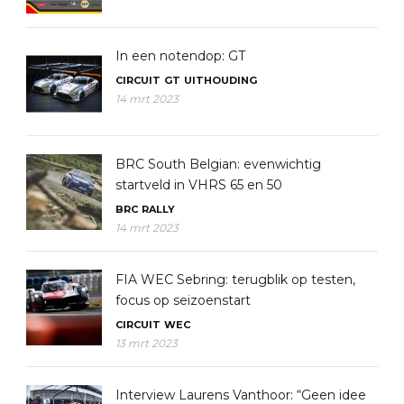
In een notendop: GT
CIRCUIT
GT
UITHOUDING
14 mrt 2023
BRC South Belgian: evenwichtig
startveld in VHRS 65 en 50
BRC
RALLY
14 mrt 2023
FIA WEC Sebring: terugblik op testen,
focus op seizoenstart
CIRCUIT
WEC
13 mrt 2023
Interview Laurens Vanthoor: “Geen idee