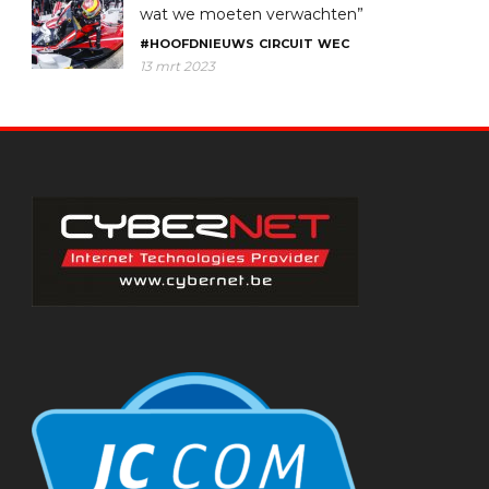
wat we moeten verwachten”
#HOOFDNIEUWS
CIRCUIT
WEC
13 mrt 2023