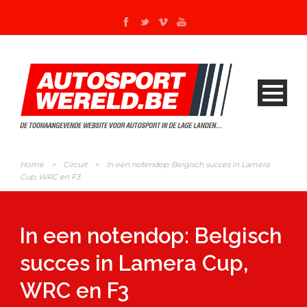
Home
>
Circuit
>
In een notendop: Belgisch succes in Lamera
Cup, WRC en F3
In een notendop: Belgisch
succes in Lamera Cup,
WRC en F3