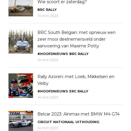
Wie scoort er zaterdag?
BRC
RALLY
14 mrt 2023
BRC South Belgian: met opnieuw een
zeer mooi deelnemersveld onder
aanvoering van Maxime Potty
#HOOFDNIEUWS
BRC
RALLY
14 mrt 2023
Rally Azoren: met Loeb, Mikkelsen en
Veiby
#HOOFDNIEUWS
ERC
RALLY
14 mrt 2023
Belcar 2023: Alnimax met BMW M4 GT4
CIRCUIT
NATIONAAL
UITHOUDING
14 mrt 2023