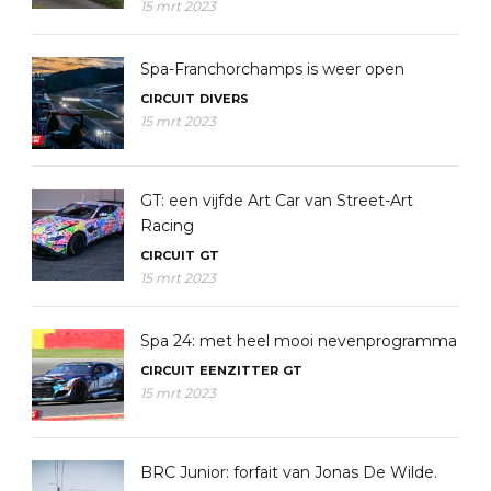
15 mrt 2023
Spa-Franchorchamps is weer open
CIRCUIT
DIVERS
15 mrt 2023
GT: een vijfde Art Car van Street-Art
Racing
CIRCUIT
GT
15 mrt 2023
Spa 24: met heel mooi nevenprogramma
CIRCUIT
EENZITTER
GT
15 mrt 2023
BRC Junior: forfait van Jonas De Wilde.