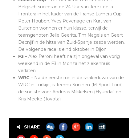
Belgisch succes in de 24 Uur van Jerez de la
Frontera in het kader van de Franse Lamera Cup.
Peter Houben, Yves Pevenage en Kurt van
Buitenen wonnen er hun klasse, terwijl de
teamgenoten Jelle Geerits, Tim Nagels en Geert
Decnijf in de hitte van Zuid-Spanje zesde werden.
De volgende race is eind oktober in Dijon.
F3
– Alex Peroni heeft na zijn ongeval van vorig
weekend in de F3 in Monza het ziekenhuis
verlaten.
WRC
– Na de eerste run in de shakedown van de
WRC in Turkije, is Teemu Suninen (M-Sport Ford)
de snelste voor Andreas Mikkelsen (Hyundai) en
Kris Meeke (Toyota).
SHARE