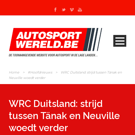
Home
>
#Hoofdnieuws
>
WRC Duitsland: strijd tussen Tänak en
Neuville woedt verder
WRC Duitsland: strijd
tussen Tänak en Neuville
woedt verder