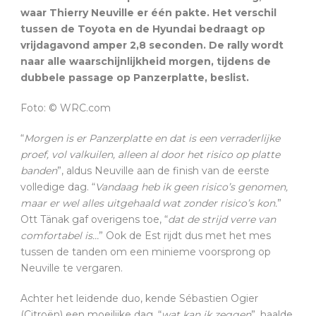
waar Thierry Neuville er één pakte. Het verschil
tussen de Toyota en de Hyundai bedraagt op
vrijdagavond amper 2,8 seconden. De rally wordt
naar alle waarschijnlijkheid morgen, tijdens de
dubbele passage op Panzerplatte, beslist.
Foto: © WRC.com
“
Morgen is er Panzerplatte en dat is een verraderlijke
proef, vol valkuilen, alleen al door het risico op platte
banden
”, aldus Neuville aan de finish van de eerste
volledige dag. “
Vandaag heb ik geen risico’s genomen,
maar er wel alles uitgehaald wat zonder risico’s kon.
”
Ott Tänak gaf overigens toe, “
dat de strijd verre van
comfortabel is…
” Ook de Est rijdt dus met het mes
tussen de tanden om een minieme voorsprong op
Neuville te vergaren.
Achter het leidende duo, kende Sébastien Ogier
(Citroën) een moeilijke dag, “
wat kan ik zeggen
”, haalde