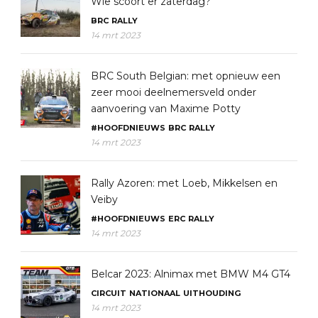
Wie scoort er zaterdag?
BRC
RALLY
14 mrt 2023
BRC South Belgian: met opnieuw een
zeer mooi deelnemersveld onder
aanvoering van Maxime Potty
#HOOFDNIEUWS
BRC
RALLY
14 mrt 2023
Rally Azoren: met Loeb, Mikkelsen en
Veiby
#HOOFDNIEUWS
ERC
RALLY
14 mrt 2023
Belcar 2023: Alnimax met BMW M4 GT4
CIRCUIT
NATIONAAL
UITHOUDING
14 mrt 2023