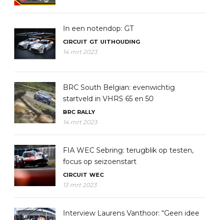
In een notendop: GT
CIRCUIT
GT
UITHOUDING
14 mrt 2023
BRC South Belgian: evenwichtig
startveld in VHRS 65 en 50
BRC
RALLY
14 mrt 2023
FIA WEC Sebring: terugblik op testen,
focus op seizoenstart
CIRCUIT
WEC
13 mrt 2023
Interview Laurens Vanthoor: “Geen idee