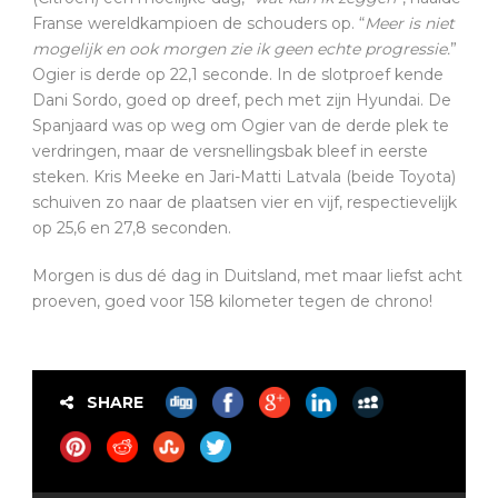
Franse wereldkampioen de schouders op. “
Meer is niet
mogelijk en ook morgen zie ik geen echte progressie.
”
Ogier is derde op 22,1 seconde. In de slotproef kende
Dani Sordo, goed op dreef, pech met zijn Hyundai. De
Spanjaard was op weg om Ogier van de derde plek te
verdringen, maar de versnellingsbak bleef in eerste
steken. Kris Meeke en Jari-Matti Latvala (beide Toyota)
schuiven zo naar de plaatsen vier en vijf, respectievelijk
op 25,6 en 27,8 seconden.
Morgen is dus dé dag in Duitsland, met maar liefst acht
proeven, goed voor 158 kilometer tegen de chrono!
SHARE