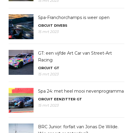
15 mrt 2023
Spa-Franchorchamps is weer open
CIRCUIT
DIVERS
15 mrt 2023
GT: een vijfde Art Car van Street-Art
Racing
CIRCUIT
GT
15 mrt 2023
Spa 24: met heel mooi nevenprogramma
CIRCUIT
EENZITTER
GT
15 mrt 2023
BRC Junior: forfait van Jonas De Wilde.