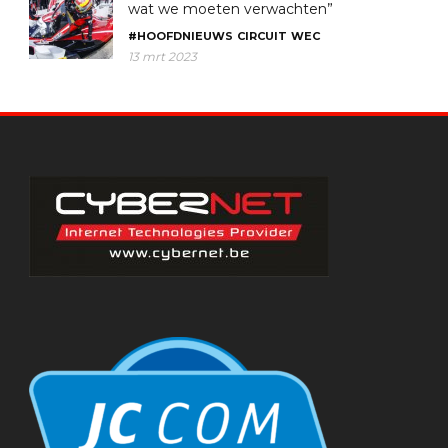
wat we moeten verwachten”
#HOOFDNIEUWS
CIRCUIT
WEC
13 mrt 2023