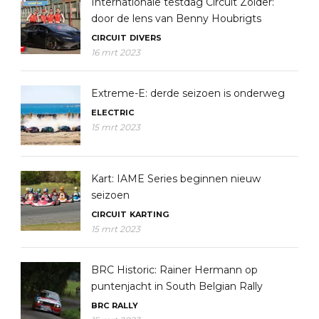
Internationale testdag Circuit Zolder:
door de lens van Benny Houbrigts
CIRCUIT
DIVERS
16 mrt 2023
Extreme-E: derde seizoen is onderweg
ELECTRIC
15 mrt 2023
Kart: IAME Series beginnen nieuw
seizoen
CIRCUIT
KARTING
15 mrt 2023
BRC Historic: Rainer Hermann op
puntenjacht in South Belgian Rally
BRC
RALLY