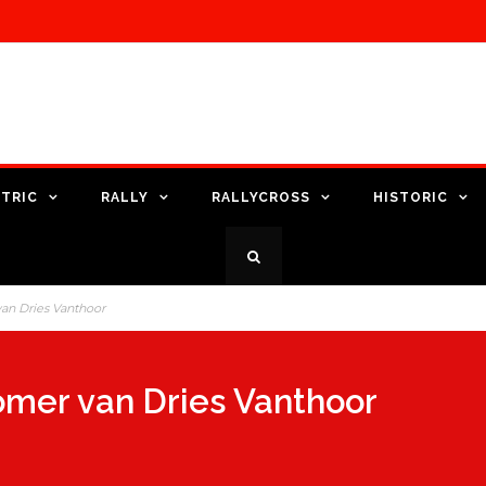
TRIC
RALLY
RALLYCROSS
HISTORIC
an Dries Vanthoor
omer van Dries Vanthoor