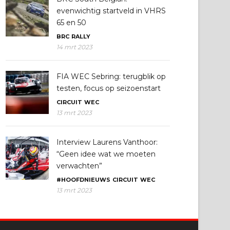
evenwichtig startveld in VHRS
65 en 50
BRC
RALLY
14 mrt 2023
FIA WEC Sebring: terugblik op
testen, focus op seizoenstart
CIRCUIT
WEC
13 mrt 2023
Interview Laurens Vanthoor:
“Geen idee wat we moeten
verwachten”
#HOOFDNIEUWS
CIRCUIT
WEC
13 mrt 2023