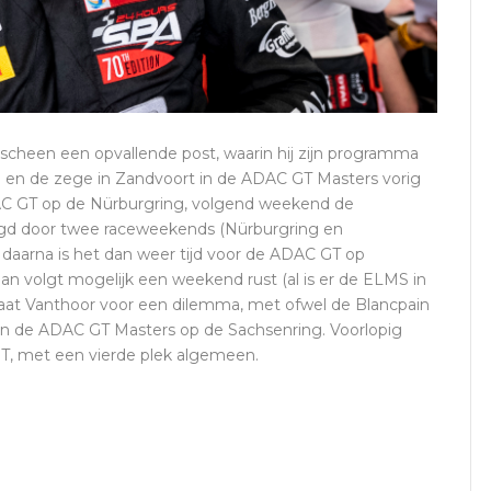
cheen een opvallende post, waarin hij zijn programma
a en de zege in Zandvoort in de ADAC GT Masters vorig
C GT op de Nürburgring, volgend weekend de
olgd door twee raceweekends (Nürburgring en
daarna is het dan weer tijd voor de ADAC GT op
an volgt mogelijk een weekend rust (al is er de ELMS in
aat Vanthoor voor een dilemma, met ofwel de Blancpain
 van de ADAC GT Masters op de Sachsenring. Voorlopig
GT, met een vierde plek algemeen.