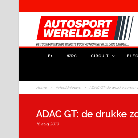
F1
WRC
CIRCUIT
ELEC
Home
>
#Hoofdnieuws
>
ADAC GT: de drukke zomer v
ADAC GT: de drukke z
16 aug 2019