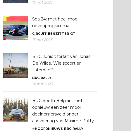
15 mrt 2023
Spa 24: met heel mooi
nevenprogramma
CIRCUIT
EENZITTER
GT
15 mrt 2023
BRC Junior: forfait van Jonas
De Wilde. Wie scoort er
zaterdag?
BRC
RALLY
14 mrt 2023
BRC South Belgian: met
opnieuw een zeer mooi
deelnemersveld onder
aanvoering van Maxime Potty
#HOOFDNIEUWS
BRC
RALLY