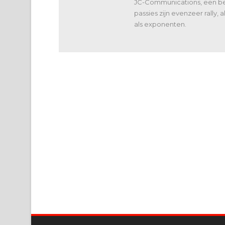
JC-Communications, een bed
passies zijn evenzeer rally,
als exponenten.