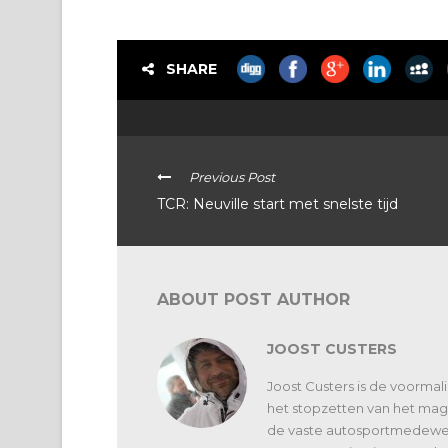
SHARE
Previous Post
TCR: Neuville start met snelste tijd
ABOUT POST AUTHOR
JOOST CUSTERS
Joost Custers is de voorma
het stopzetten van het maga
de vaste autosportmedewerk