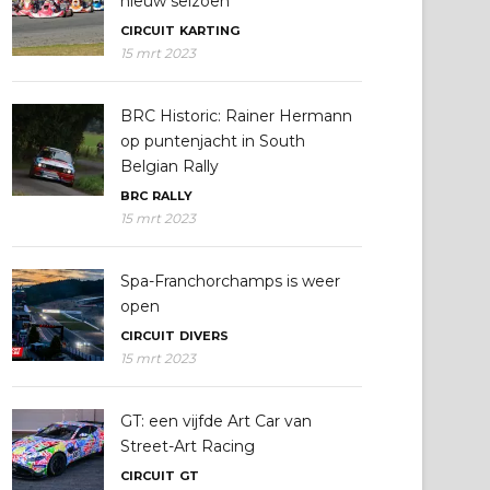
nieuw seizoen
CIRCUIT
KARTING
15 mrt 2023
BRC Historic: Rainer Hermann
op puntenjacht in South
Belgian Rally
BRC
RALLY
15 mrt 2023
Spa-Franchorchamps is weer
open
CIRCUIT
DIVERS
15 mrt 2023
GT: een vijfde Art Car van
Street-Art Racing
CIRCUIT
GT