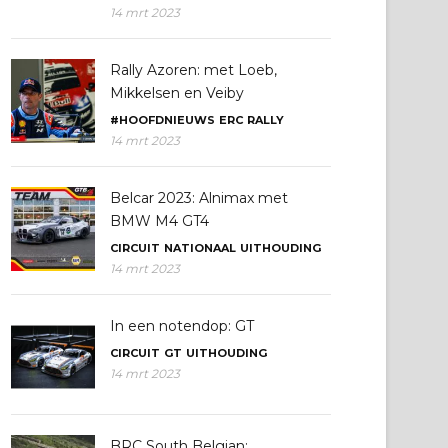
14 mrt 2023
Rally Azoren: met Loeb,
Mikkelsen en Veiby
#HOOFDNIEUWS
ERC
RALLY
14 mrt 2023
Belcar 2023: Alnimax met
BMW M4 GT4
CIRCUIT
NATIONAAL
UITHOUDING
14 mrt 2023
In een notendop: GT
CIRCUIT
GT
UITHOUDING
14 mrt 2023
BRC South Belgian: