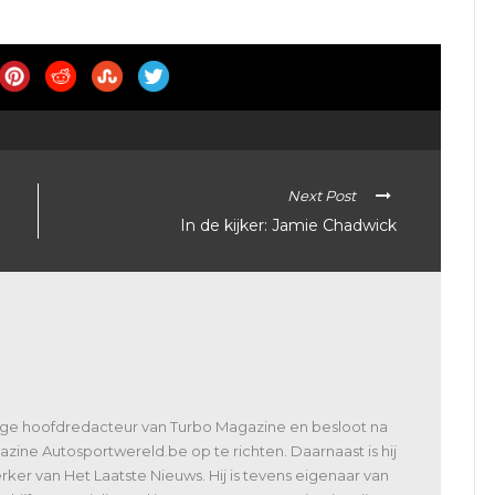
Next Post
In de kijker: Jamie Chadwick
lige hoofdredacteur van Turbo Magazine en besloot na
zine Autosportwereld.be op te richten. Daarnaast is hij
er van Het Laatste Nieuws. Hij is tevens eigenaar van