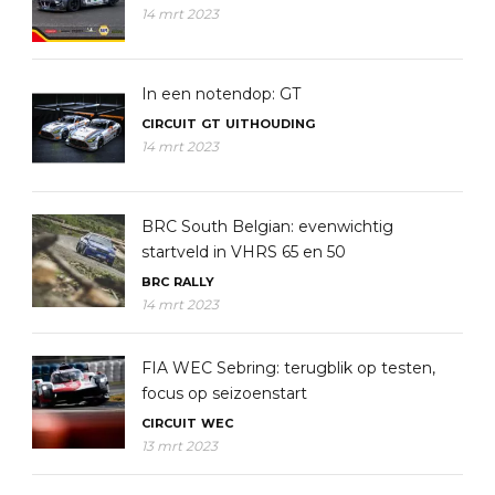
14 mrt 2023
In een notendop: GT
CIRCUIT
GT
UITHOUDING
14 mrt 2023
BRC South Belgian: evenwichtig
startveld in VHRS 65 en 50
BRC
RALLY
14 mrt 2023
FIA WEC Sebring: terugblik op testen,
focus op seizoenstart
CIRCUIT
WEC
13 mrt 2023