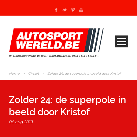
Home
>
Circuit
>
Zolder 24: de superpole in beeld door Kristof
Zolder 24: de superpole in
beeld door Kristof
08 aug 2019