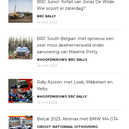
BRC Junior: forfait van Jonas De Wilde.
Wie scoort er zaterdag?
BRC
RALLY
14 mrt 2023
BRC South Belgian: met opnieuw een
zeer mooi deelnemersveld onder
aanvoering van Maxime Potty
#HOOFDNIEUWS
BRC
RALLY
14 mrt 2023
Rally Azoren: met Loeb, Mikkelsen en
Veiby
#HOOFDNIEUWS
ERC
RALLY
14 mrt 2023
Belcar 2023: Alnimax met BMW M4 GT4
CIRCUIT
NATIONAAL
UITHOUDING