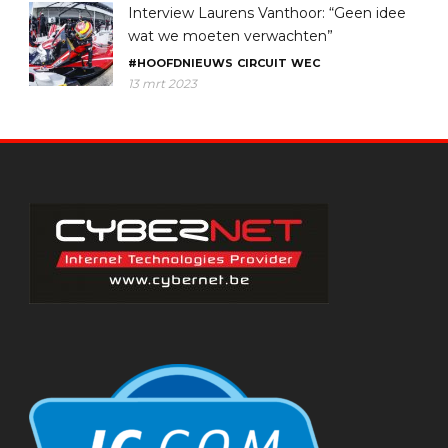
Interview Laurens Vanthoor: “Geen idee
wat we moeten verwachten”
#HOOFDNIEUWS
CIRCUIT
WEC
13 mrt 2023