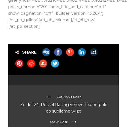
gallery_ids=”48217,48216,48215,48214,48213,48212,48211,
posts_number=”20″ show_title_and_caption=”off”
show_pagination=”off” _builder_version=”3.26.4″]
[/et_pb_gallery][/et_pb_column][/et_pb_row]
[/et_pb_section]
SHARE
Previous Post
Zolder 24: Russel Racing verovert superpole
op sublieme wijze
Next Post