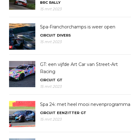
BRC
RALLY
15 mrt 2023
Spa-Franchorchamps is weer open
CIRCUIT
DIVERS
15 mrt 2023
GT: een vijfde Art Car van Street-Art
Racing
CIRCUIT
GT
15 mrt 2023
Spa 24: met heel mooi nevenprogramma
CIRCUIT
EENZITTER
GT
15 mrt 2023