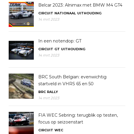
Belcar 2023: Alnimax met BMW M4 GT4
CIRCUIT
NATIONAAL
UITHOUDING
14 mrt 2023
In een notendop: GT
CIRCUIT
GT
UITHOUDING
14 mrt 2023
BRC South Belgian: evenwichtig
startveld in VHRS 65 en 50
BRC
RALLY
14 mrt 2023
FIA WEC Sebring: terugblik op testen,
focus op seizoenstart
CIRCUIT
WEC