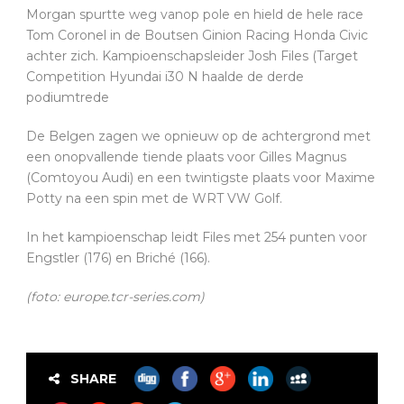
Morgan spurtte weg vanop pole en hield de hele race
Tom Coronel in de Boutsen Ginion Racing Honda Civic
achter zich. Kampioenschapsleider Josh Files (Target
Competition Hyundai i30 N haalde de derde
podiumtrede
De Belgen zagen we opnieuw op de achtergrond met
een onopvallende tiende plaats voor Gilles Magnus
(Comtoyou Audi) en een twintigste plaats voor Maxime
Potty na een spin met de WRT VW Golf.
In het kampioenschap leidt Files met 254 punten voor
Engstler (176) en Briché (166).
(foto: europe.tcr-series.com)
SHARE