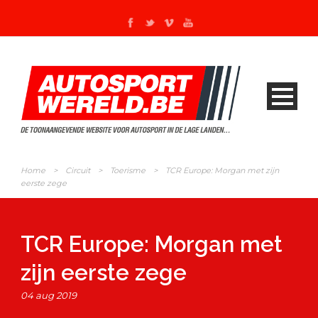
Home
>
Circuit
>
Toerisme
>
TCR Europe: Morgan met zijn
eerste zege
TCR Europe: Morgan met
zijn eerste zege
04 aug 2019