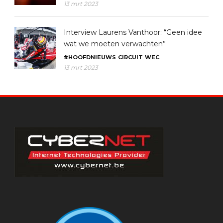
13 mrt 2023
Interview Laurens Vanthoor: “Geen idee
wat we moeten verwachten”
#HOOFDNIEUWS
CIRCUIT
WEC
13 mrt 2023