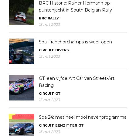
BRC Historic: Rainer Hermann op
puntenjacht in South Belgian Rally
BRC
RALLY
15 mrt 2023
Spa-Franchorchamps is weer open
CIRCUIT
DIVERS
15 mrt 2023
GT: een vijfde Art Car van Street-Art
Racing
CIRCUIT
GT
15 mrt 2023
Spa 24: met heel mooi nevenprogramma
CIRCUIT
EENZITTER
GT
15 mrt 2023