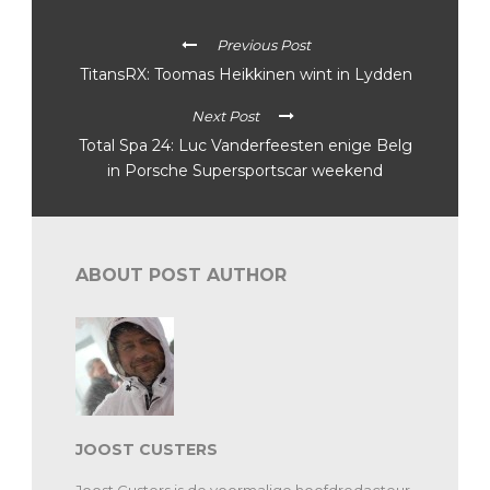
Previous Post
TitansRX: Toomas Heikkinen wint in Lydden
Next Post
Total Spa 24: Luc Vanderfeesten enige Belg
in Porsche Supersportscar weekend
ABOUT POST AUTHOR
JOOST CUSTERS