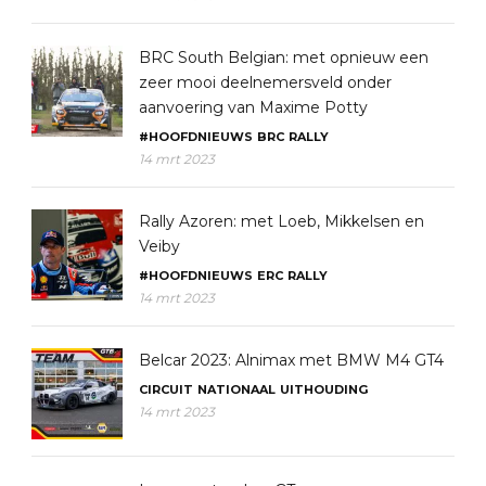
BRC South Belgian: met opnieuw een
zeer mooi deelnemersveld onder
aanvoering van Maxime Potty
#HOOFDNIEUWS
BRC
RALLY
14 mrt 2023
Rally Azoren: met Loeb, Mikkelsen en
Veiby
#HOOFDNIEUWS
ERC
RALLY
14 mrt 2023
Belcar 2023: Alnimax met BMW M4 GT4
CIRCUIT
NATIONAAL
UITHOUDING
14 mrt 2023