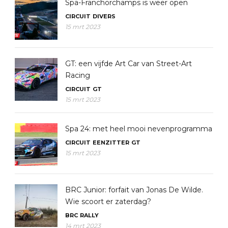
Spa-Franchorchamps is weer open
CIRCUIT
DIVERS
15 mrt 2023
GT: een vijfde Art Car van Street-Art
Racing
CIRCUIT
GT
15 mrt 2023
Spa 24: met heel mooi nevenprogramma
CIRCUIT
EENZITTER
GT
15 mrt 2023
BRC Junior: forfait van Jonas De Wilde.
Wie scoort er zaterdag?
BRC
RALLY
14 mrt 2023