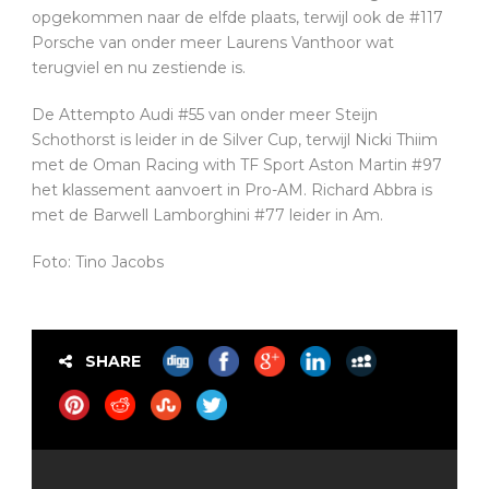
opgekommen naar de elfde plaats, terwijl ook de #117
Porsche van onder meer Laurens Vanthoor wat
terugviel en nu zestiende is.
De Attempto Audi #55 van onder meer Steijn
Schothorst is leider in de Silver Cup, terwijl Nicki Thiim
met de Oman Racing with TF Sport Aston Martin #97
het klassement aanvoert in Pro-AM. Richard Abbra is
met de Barwell Lamborghini #77 leider in Am.
Foto: Tino Jacobs
SHARE