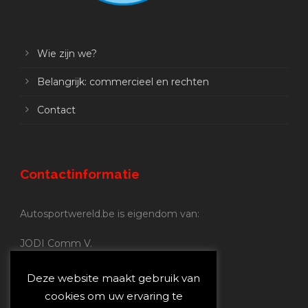
Wie zijn we?
Belangrijk: commercieel en rechten
Contact
Contactinformatie
Autosportwereld.be is eigendom van:
JODI Comm V.
BE 0.680.837.852
Nijverheidsstraat 70
Deze website maakt gebruik van
2160 Wommelgem
cookies om uw ervaring te