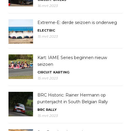
16 mrt 2023
Extreme-E: derde seizoen is onderweg
ELECTRIC
15 mrt 2023
Kart: IAME Series beginnen nieuw
seizoen
CIRCUIT
KARTING
15 mrt 2023
BRC Historic: Rainer Hermann op
puntenjacht in South Belgian Rally
BRC
RALLY
15 mrt 2023