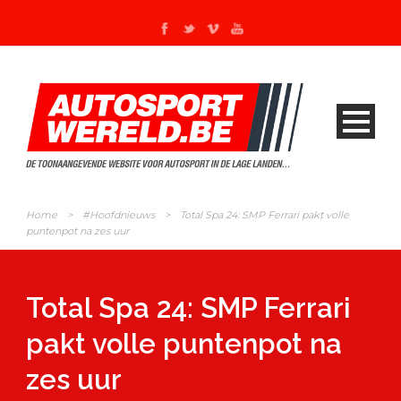
Home
>
#Hoofdnieuws
>
Total Spa 24: SMP Ferrari pakt volle
puntenpot na zes uur
Total Spa 24: SMP Ferrari
pakt volle puntenpot na
zes uur