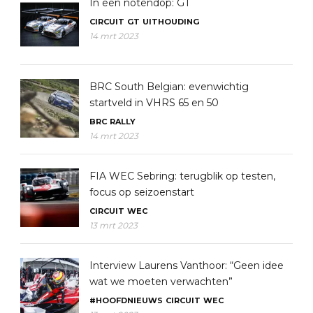
In een notendop: GT
CIRCUIT
GT
UITHOUDING
14 mrt 2023
BRC South Belgian: evenwichtig
startveld in VHRS 65 en 50
BRC
RALLY
14 mrt 2023
FIA WEC Sebring: terugblik op testen,
focus op seizoenstart
CIRCUIT
WEC
13 mrt 2023
Interview Laurens Vanthoor: “Geen idee
wat we moeten verwachten”
#HOOFDNIEUWS
CIRCUIT
WEC