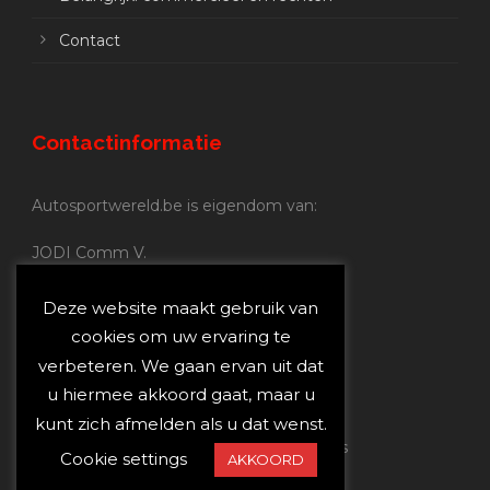
Contact
Contactinformatie
Autosportwereld.be is eigendom van:
JODI Comm V.
BE 0.680.837.852
Nijverheidsstraat 70
Deze website maakt gebruik van
2160 Wommelgem
cookies om uw ervaring te
verbeteren. We gaan ervan uit dat
Autosportwereld.be:
u hiermee akkoord gaat, maar u
Redactie:
joost@autosportwereld.be
kunt zich afmelden als u dat wenst.
Verantwoordelijke uitgever: Joost Custers
Cookie settings
AKKOORD