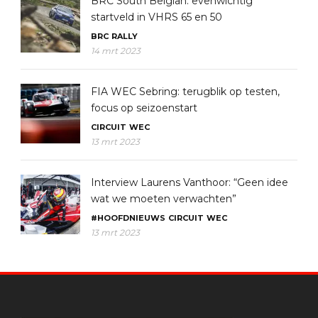
BRC South Belgian: evenwichtig
startveld in VHRS 65 en 50
BRC
RALLY
14 mrt 2023
FIA WEC Sebring: terugblik op testen,
focus op seizoenstart
CIRCUIT
WEC
13 mrt 2023
Interview Laurens Vanthoor: “Geen idee
wat we moeten verwachten”
#HOOFDNIEUWS
CIRCUIT
WEC
13 mrt 2023