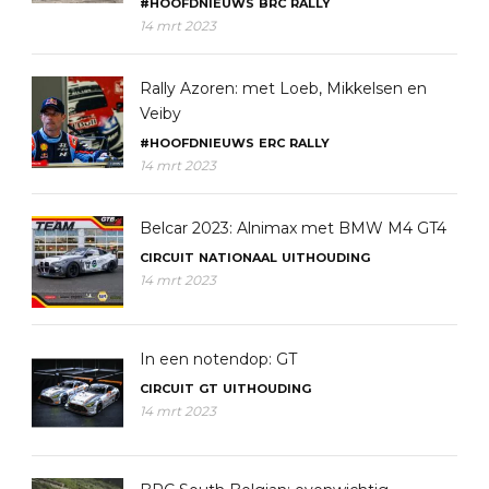
#HOOFDNIEUWS
BRC
RALLY
14 mrt 2023
Rally Azoren: met Loeb, Mikkelsen en
Veiby
#HOOFDNIEUWS
ERC
RALLY
14 mrt 2023
Belcar 2023: Alnimax met BMW M4 GT4
CIRCUIT
NATIONAAL
UITHOUDING
14 mrt 2023
In een notendop: GT
CIRCUIT
GT
UITHOUDING
14 mrt 2023