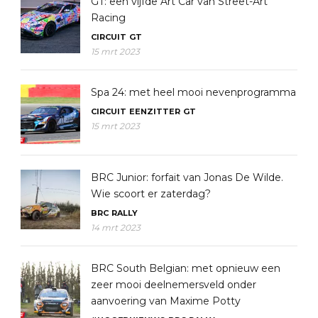
GT: een vijfde Art Car van Street-Art
Racing
CIRCUIT
GT
15 mrt 2023
Spa 24: met heel mooi nevenprogramma
CIRCUIT
EENZITTER
GT
15 mrt 2023
BRC Junior: forfait van Jonas De Wilde.
Wie scoort er zaterdag?
BRC
RALLY
14 mrt 2023
BRC South Belgian: met opnieuw een
zeer mooi deelnemersveld onder
aanvoering van Maxime Potty