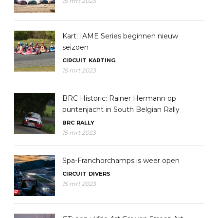
15 mrt 2023
Kart: IAME Series beginnen nieuw
seizoen
CIRCUIT
KARTING
15 mrt 2023
BRC Historic: Rainer Hermann op
puntenjacht in South Belgian Rally
BRC
RALLY
15 mrt 2023
Spa-Franchorchamps is weer open
CIRCUIT
DIVERS
15 mrt 2023