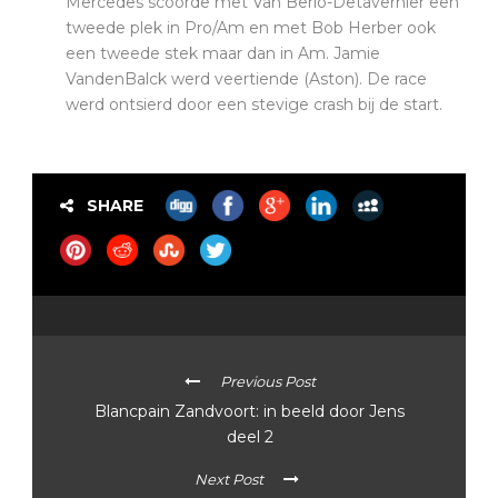
Mercedes scoorde met Van Berlo-Detavernier een
tweede plek in Pro/Am en met Bob Herber ook
een tweede stek maar dan in Am. Jamie
VandenBalck werd veertiende (Aston). De race
werd ontsierd door een stevige crash bij de start.
SHARE
Previous Post
Blancpain Zandvoort: in beeld door Jens
deel 2
Next Post