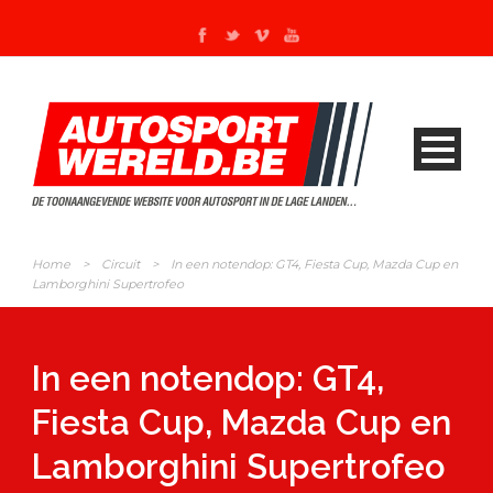
Home
>
Circuit
>
In een notendop: GT4, Fiesta Cup, Mazda Cup en
Lamborghini Supertrofeo
In een notendop: GT4,
Fiesta Cup, Mazda Cup en
Lamborghini Supertrofeo