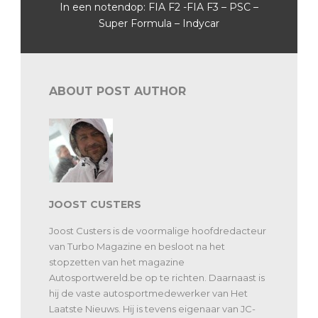
In een notendop: FIA F2 -FIA F3 – PSC –
Super Formula – Indycar
ABOUT POST AUTHOR
JOOST CUSTERS
Joost Custers is de voormalige hoofdredacteur
van Turbo Magazine en besloot na het
stopzetten van het magazine
Autosportwereld.be op te richten. Daarnaast is
hij de vaste autosportmedewerker van Het
Laatste Nieuws. Hij is tevens eigenaar van JC-