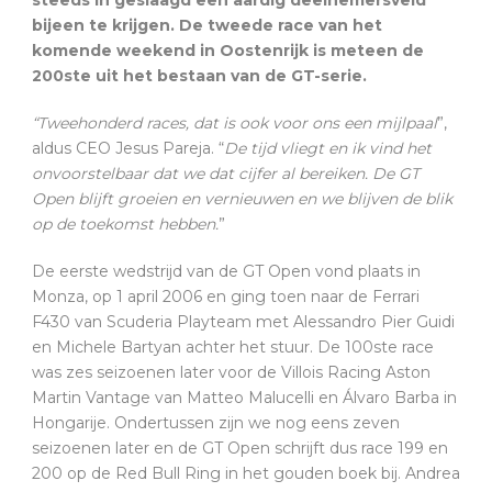
steeds in geslaagd een aardig deelnemersveld
bijeen te krijgen. De tweede race van het
komende weekend in Oostenrijk is meteen de
200ste uit het bestaan van de GT-serie.
“Tweehonderd races, dat is ook voor ons een mijlpaal
”,
aldus CEO Jesus Pareja. “
De tijd vliegt en ik vind het
onvoorstelbaar dat we dat cijfer al bereiken. De GT
Open blijft groeien en vernieuwen en we blijven de blik
op de toekomst hebben.
”
De eerste wedstrijd van de GT Open vond plaats in
Monza, op 1 april 2006 en ging toen naar de Ferrari
F430 van Scuderia Playteam met Alessandro Pier Guidi
en Michele Bartyan achter het stuur. De 100ste race
was zes seizoenen later voor de Villois Racing Aston
Martin Vantage van Matteo Malucelli en Álvaro Barba in
Hongarije. Ondertussen zijn we nog eens zeven
seizoenen later en de GT Open schrijft dus race 199 en
200 op de Red Bull Ring in het gouden boek bij. Andrea