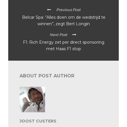
Previous Post
Belcar Spa: “Alles doen om de wedstrijd te
winnen”, zegt Bert Longin
Next Post
F1: Rich Energy zet per direct sponsoring
met Haas F1 stop
ABOUT POST AUTHOR
JOOST CUSTERS