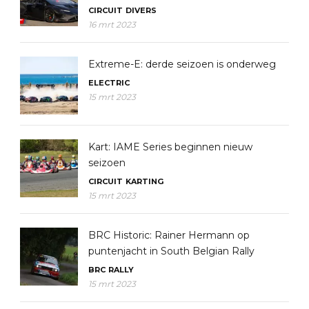
CIRCUIT
DIVERS
16 mrt 2023
Extreme-E: derde seizoen is onderweg
ELECTRIC
15 mrt 2023
Kart: IAME Series beginnen nieuw
seizoen
CIRCUIT
KARTING
15 mrt 2023
BRC Historic: Rainer Hermann op
puntenjacht in South Belgian Rally
BRC
RALLY
15 mrt 2023