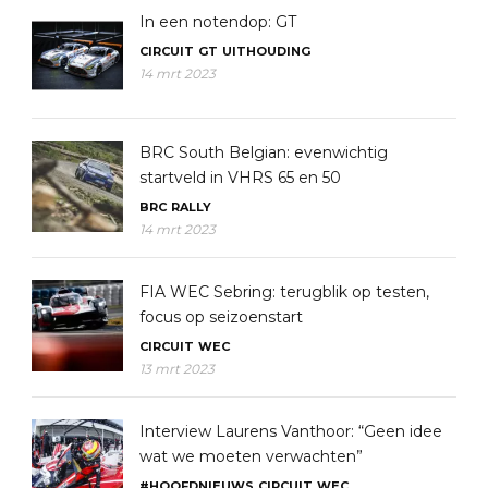
In een notendop: GT
CIRCUIT
GT
UITHOUDING
14 mrt 2023
BRC South Belgian: evenwichtig
startveld in VHRS 65 en 50
BRC
RALLY
14 mrt 2023
FIA WEC Sebring: terugblik op testen,
focus op seizoenstart
CIRCUIT
WEC
13 mrt 2023
Interview Laurens Vanthoor: “Geen idee
wat we moeten verwachten”
#HOOFDNIEUWS
CIRCUIT
WEC