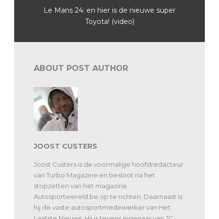
Le Mans 24: en hier is de nieuwe super
Toyota! (video)
ABOUT POST AUTHOR
JOOST CUSTERS
Joost Custers is de voormalige hoofdredacteur
van Turbo Magazine en besloot na het
stopzetten van het magazine
Autosportwereld.be op te richten. Daarnaast is
hij de vaste autosportmedewerker van Het
Laatste Nieuws. Hij is tevens eigenaar van JC-