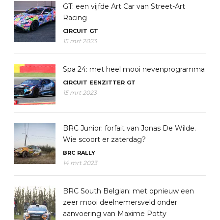
GT: een vijfde Art Car van Street-Art
Racing
CIRCUIT
GT
15 mrt 2023
Spa 24: met heel mooi nevenprogramma
CIRCUIT
EENZITTER
GT
15 mrt 2023
BRC Junior: forfait van Jonas De Wilde.
Wie scoort er zaterdag?
BRC
RALLY
14 mrt 2023
BRC South Belgian: met opnieuw een
zeer mooi deelnemersveld onder
aanvoering van Maxime Potty