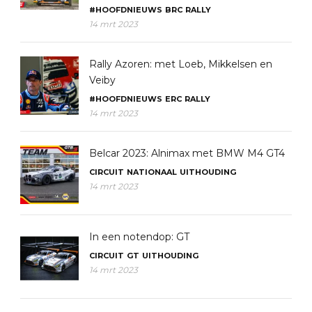
#HOOFDNIEUWS
BRC
RALLY
14 mrt 2023
Rally Azoren: met Loeb, Mikkelsen en
Veiby
#HOOFDNIEUWS
ERC
RALLY
14 mrt 2023
Belcar 2023: Alnimax met BMW M4 GT4
CIRCUIT
NATIONAAL
UITHOUDING
14 mrt 2023
In een notendop: GT
CIRCUIT
GT
UITHOUDING
14 mrt 2023