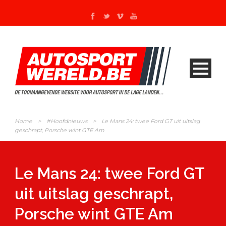
Home
>
#Hoofdnieuws
>
Le Mans 24: twee Ford GT uit uitslag
geschrapt, Porsche wint GTE Am
Le Mans 24: twee Ford GT
uit uitslag geschrapt,
Porsche wint GTE Am