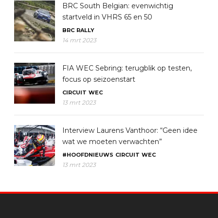
BRC South Belgian: evenwichtig
startveld in VHRS 65 en 50
BRC
RALLY
14 mrt 2023
FIA WEC Sebring: terugblik op testen,
focus op seizoenstart
CIRCUIT
WEC
13 mrt 2023
Interview Laurens Vanthoor: “Geen idee
wat we moeten verwachten”
#HOOFDNIEUWS
CIRCUIT
WEC
13 mrt 2023