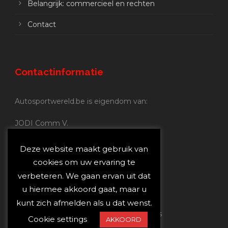
Belangrijk: commercieel en rechten
Contact
Contactinformatie
Autosportwereld.be is eigendom van:
JODI Comm V.
BE 0.680.837.852
Nijverheidsstraat 70
Deze website maakt gebruik van
2160 Wommelgem
cookies om uw ervaring te
verbeteren. We gaan ervan uit dat
Autosportwereld.be:
u hiermee akkoord gaat, maar u
Redactie:
joost@autosportwereld.be
kunt zich afmelden als u dat wenst.
Verantwoordelijke uitgever: Joost Custers
Cookie settings
AKKOORD