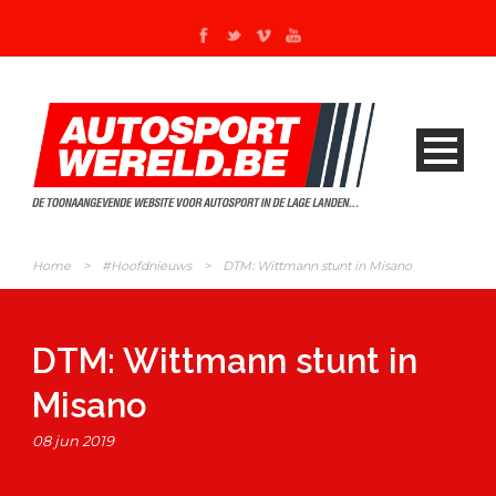
Home
>
#Hoofdnieuws
>
DTM: Wittmann stunt in Misano
DTM: Wittmann stunt in
Misano
08 jun 2019