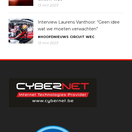
13 mrt 2023
Interview Laurens Vanthoor: “Geen idee
wat we moeten verwachten”
#HOOFDNIEUWS
CIRCUIT
WEC
13 mrt 2023