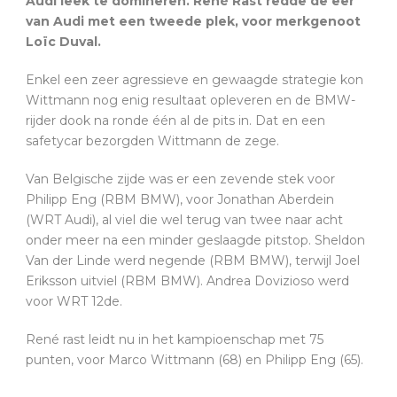
Audi leek te domineren. René Rast redde de eer
van Audi met een tweede plek, voor merkgenoot
Loïc Duval.
Enkel een zeer agressieve en gewaagde strategie kon
Wittmann nog enig resultaat opleveren en de BMW-
rijder dook na ronde één al de pits in. Dat en een
safetycar bezorgden Wittmann de zege.
Van Belgische zijde was er een zevende stek voor
Philipp Eng (RBM BMW), voor Jonathan Aberdein
(WRT Audi), al viel die wel terug van twee naar acht
onder meer na een minder geslaagde pitstop. Sheldon
Van der Linde werd negende (RBM BMW), terwijl Joel
Eriksson uitviel (RBM BMW). Andrea Dovizioso werd
voor WRT 12de.
René rast leidt nu in het kampioenschap met 75
punten, voor Marco Wittmann (68) en Philipp Eng (65).