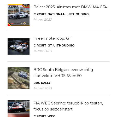
Belcar 2023: Alnimax met BMW M4 GT4
CIRCUIT
NATIONAAL
UITHOUDING
14 mrt 2023
In een notendop: GT
CIRCUIT
GT
UITHOUDING
14 mrt 2023
BRC South Belgian: evenwichtig
startveld in VHRS 65 en 50
BRC
RALLY
14 mrt 2023
FIA WEC Sebring: terugblik op testen,
focus op seizoenstart
CIRCUIT
WEC