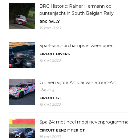
BRC Historic: Rainer Hermann op
puntenjacht in South Belgian Rally
BRC
RALLY
15 mrt 2023
Spa-Franchorchamps is weer open
CIRCUIT
DIVERS
15 mrt 2023
GT: een vijfde Art Car van Street-Art
Racing
CIRCUIT
GT
15 mrt 2023
Spa 24: met heel mooi nevenprogramma
CIRCUIT
EENZITTER
GT
15 mrt 2023