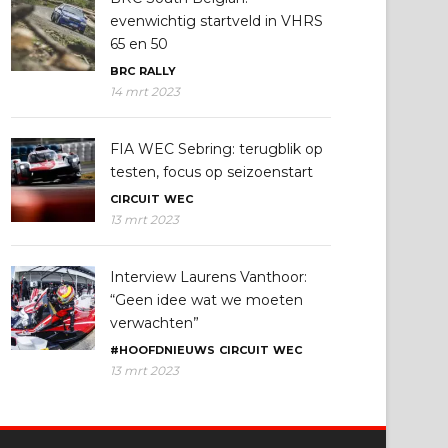
evenwichtig startveld in VHRS
65 en 50
BRC
RALLY
14 mrt 2023
FIA WEC Sebring: terugblik op
testen, focus op seizoenstart
CIRCUIT
WEC
13 mrt 2023
Interview Laurens Vanthoor:
“Geen idee wat we moeten
verwachten”
#HOOFDNIEUWS
CIRCUIT
WEC
13 mrt 2023