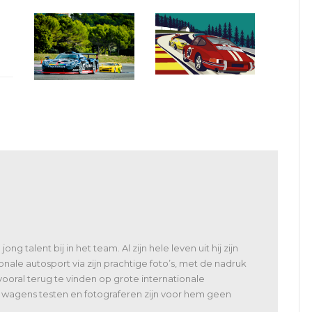
Klassiekers en
Global Endurance
nieuwkomers op het
Legends: de races in 2019
mooiste circuit ter
wereld
g talent bij in het team. Al zijn hele leven uit hij zijn
onale autosport via zijn prachtige foto’s, met de nadruk
vooral terug te vinden op grote internationale
agens testen en fotograferen zijn voor hem geen