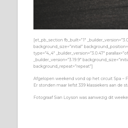
[et_pb_section fb_built=”1″ _builder_version=”3.
background_size=”initial” background_positio
type=”4_4″ _builder_version=”3.0.47″ parallax=”
_builder_version=”3.19.9″ background_size=”init
background_repeat=”repeat”]
Afgelopen weekend vond op het circuit Spa – Fr
Er stonden maar liefst 339 klassiekers aan de st
Fotograaf Sian Loyson was aanwezig dit weeke