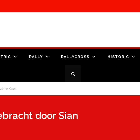
TRIC
RALLY
RALLYCROSS
HISTORIC
 door Sian
ebracht door Sian