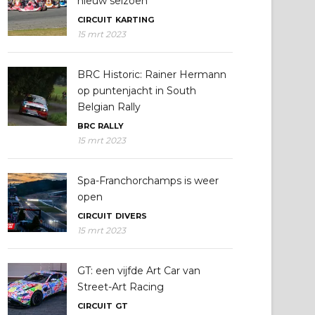
nieuw seizoen
CIRCUIT
KARTING
15 mrt 2023
BRC Historic: Rainer Hermann
op puntenjacht in South
Belgian Rally
BRC
RALLY
15 mrt 2023
Spa-Franchorchamps is weer
open
CIRCUIT
DIVERS
15 mrt 2023
GT: een vijfde Art Car van
Street-Art Racing
CIRCUIT
GT