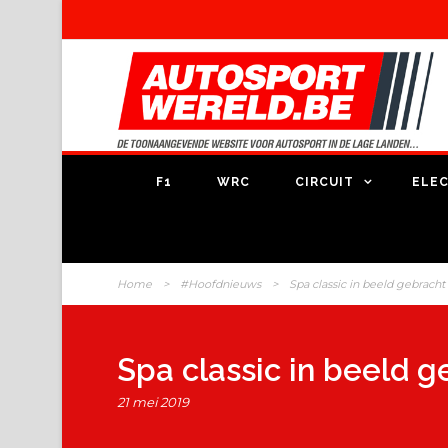
F1
WRC
CIRCUIT
ELEC
Home
>
#Hoofdnieuws
>
Spa classic in beeld gebracht
Spa classic in beeld g
21 mei 2019