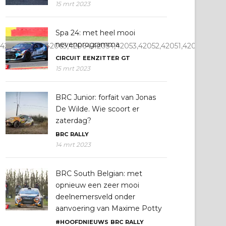
15 mrt 2023
Spa 24: met heel mooi
nevenprogramma
0,42061,42062,42063,42064,42054,42053,42052,42051,42050,42
CIRCUIT
EENZITTER
GT
15 mrt 2023
BRC Junior: forfait van Jonas
De Wilde. Wie scoort er
zaterdag?
BRC
RALLY
14 mrt 2023
BRC South Belgian: met
opnieuw een zeer mooi
deelnemersveld onder
aanvoering van Maxime Potty
#HOOFDNIEUWS
BRC
RALLY