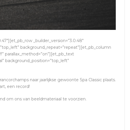
0.47″][et_pb_row _builder_version=”3.0.48″
n=”top_left” background_repeat=”repeat”][et_pb_column
off” parallax_method=”on”][et_pb_text
ial” background_position=”top_left”
ancorchamps naar jaarlijkse gewoonte Spa Classic plaats.
art, een record!
nd om ons van beeldmateriaal te voorzien.