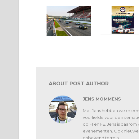
Spa Classic opnieuw
Spa Classic: tiende editie
naar Francorchamps
van Spa-Classic naar de
verovering van de
Raidillon
ABOUT POST AUTHOR
JENS MOMMENS
Met Jens hebben we er een jon
voorliefde voor de internati
op F1 en FE. Jens is daarom 
evenementen. Ook nieuwe w
onbekend terrein.