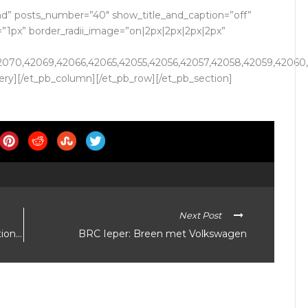
and” posts_number=”40″ show_title_and_caption=”off”
1px” border_radii_image=”on|2px|2px|2px|2px”
42070,42069,42066,42065,42055,42056,42057,42058,42059,4206
ery][/et_pb_column][/et_pb_row][/et_pb_section]
Next Post
tion…
BRC Ieper: Breen met Volkswagen