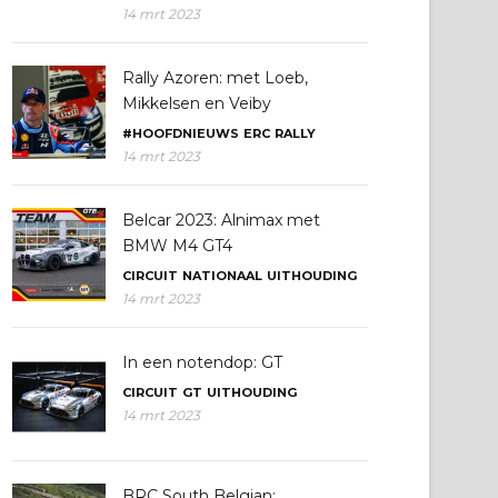
14 mrt 2023
Rally Azoren: met Loeb,
Mikkelsen en Veiby
#HOOFDNIEUWS
ERC
RALLY
14 mrt 2023
Belcar 2023: Alnimax met
BMW M4 GT4
CIRCUIT
NATIONAAL
UITHOUDING
14 mrt 2023
In een notendop: GT
CIRCUIT
GT
UITHOUDING
14 mrt 2023
BRC South Belgian: