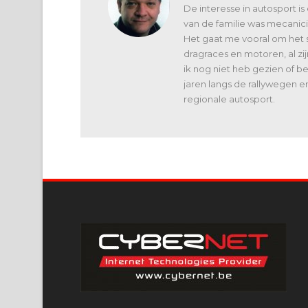
De interesse in autosport is
van de familie was mecanici
Het gaat me vooral om het 
dragraces en motoren, al zi
ik nog niet heb gezien of 
jaren langs de rallywegen e
regionale autosport.