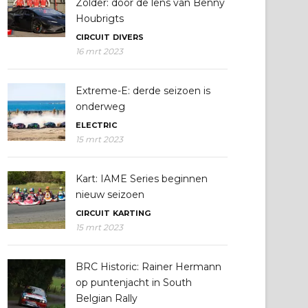
Zolder: door de lens van Benny
Houbrigts
CIRCUIT
DIVERS
16 mrt 2023
Extreme-E: derde seizoen is
onderweg
ELECTRIC
15 mrt 2023
Kart: IAME Series beginnen
nieuw seizoen
CIRCUIT
KARTING
15 mrt 2023
BRC Historic: Rainer Hermann
op puntenjacht in South
Belgian Rally