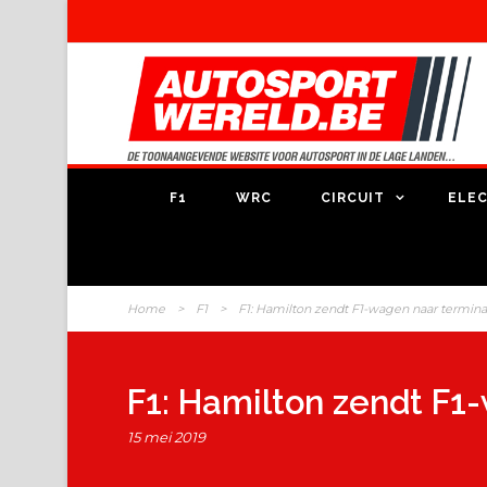
F1
WRC
CIRCUIT
ELEC
Home
>
F1
>
F1: Hamilton zendt F1-wagen naar termina
F1: Hamilton zendt F1
15 mei 2019