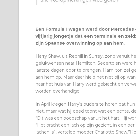
Een Formula 1 wagen werd door Mercedes 
vijfjarig jongetje dat een terminale en ze
zijn Spaanse overwinning op aan hem.
Harry Shaw, uit Redhill in Surrey, zond vanuit 
gelukwensen naar Hamilton. Sedertdien werd het
laatste dagen door te brengen. Hamilton zei ge
aan hem op. Maar daar hield het niet bij op w
naar het huis van Harry werd gebracht en verwa
worden overhandigd.
In April kregen Harry’s ouders te horen dat hu
niet, maar wat hij deed toont wat een echte, def
“Dit was een boodschap vanuit het hart. Hij won
“Het bracht een lach op zijn gezicht, in een per
lachen is”, vertelde moeder Charlotte Shaw.