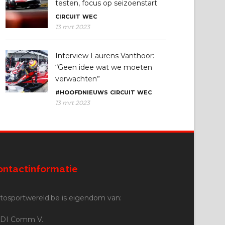
testen, focus op seizoenstart
CIRCUIT
WEC
13 mrt 2023
Interview Laurens Vanthoor:
“Geen idee wat we moeten
verwachten”
#HOOFDNIEUWS
CIRCUIT
WEC
13 mrt 2023
ontactinformatie
tosportwereld.be is eigendom van:
DI Comm V.