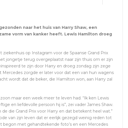
gezonden naar het huis van Harry Shaw, een
ldzame vorm van kanker heeft. Lewis Hamilton droeg
het ziekenhuis op Instagram voor de Spaanse Grand Prix
 jongetje terug overgeplaatst naar zijn thuis om er zijn
ïnspireerd te zijn door Harry en droeg zondag zijn zege
ant Mercedes zorgde er later voor dat een van hun wagens
cht wordt dat de beker, die Hamilton won, aan Harry zal
n zoon maar een week meer te leven had. “Ik ken Lewis
tige en liefdevolle persoon hij is”, zei vader James Shaw.
 de die Grand Prix voor Harry en dat betekent heel wat.”
iode van zijn leven dat er eerlijk gezegd weinig reden tot
”Het begon met gehandtekende foto’s en een Mercedes