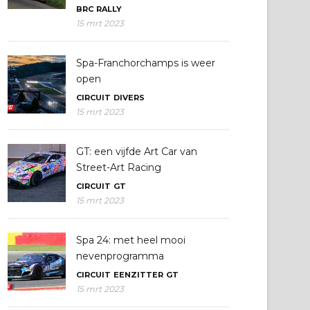
BRC
RALLY
15 mrt 2023
Spa-Franchorchamps is weer
open
CIRCUIT
DIVERS
15 mrt 2023
GT: een vijfde Art Car van
Street-Art Racing
CIRCUIT
GT
15 mrt 2023
Spa 24: met heel mooi
nevenprogramma
CIRCUIT
EENZITTER
GT
15 mrt 2023