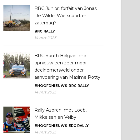
BRC Junior: forfait van Jonas
De Wilde. Wie scoort er
zaterdag?
BRC
RALLY
14 mrt 2023
BRC South Belgian: met
opnieuw een zeer mooi
deelnemersveld onder
aanvoering van Maxime Potty
#HOOFDNIEUWS
BRC
RALLY
14 mrt 2023
Rally Azoren: met Loeb,
Mikkelsen en Veiby
#HOOFDNIEUWS
ERC
RALLY
14 mrt 2023