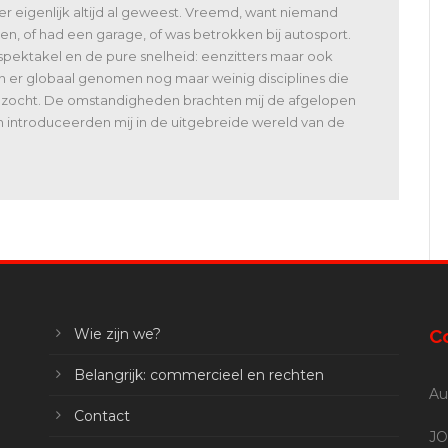
 er eigenlijk altijd al geweest. Vreemd, want niemand
en, of had een garage, of was betrokken bij autosport.
spektakel en de pure snelheid: eenzitters maar ook
jn er globaal genomen nog maar weinig disciplines die
bezocht. De omstandigheden brachten mij de afgelopen
n introduceerden mij in de uitgebreide wereld van de
Wie zijn we?
C
Belangrijk: commercieel en rechten
Au
Contact
JO