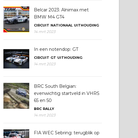
Belcar 2023: Alnimax met
BMW M4 GT4
CIRCUIT
NATIONAAL
UITHOUDING
14 mrt 2023
In een notendop: GT
CIRCUIT
GT
UITHOUDING
14 mrt 2023
BRC South Belgian:
evenwichtig startveld in VHRS
65 en 50
BRC
RALLY
14 mrt 2023
FIA WEC Sebring: terugblik op