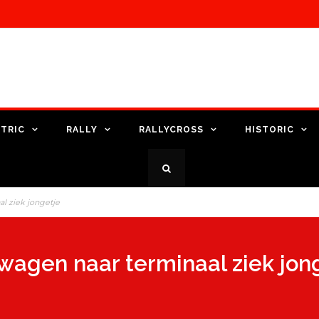
TRIC
RALLY
RALLYCROSS
HISTORIC
al ziek jongetje
-wagen naar terminaal ziek jon