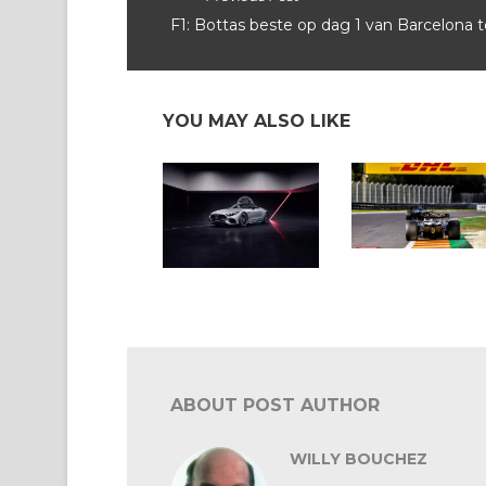
F1: Bottas beste op dag 1 van Barcelona t
YOU MAY ALSO LIKE
F1 2023: wie stelt
wanneer voor?
Mercedes brengt hulde
aan de F1-wagen
ABOUT POST AUTHOR
WILLY BOUCHEZ