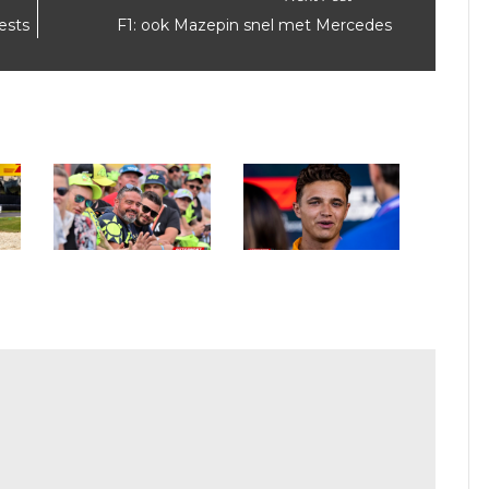
ests
F1: ook Mazepin snel met Mercedes
Vaarwel 2022, op naar
F1 Spa: bekende koppen
een spetterend 2023!
in de paddock