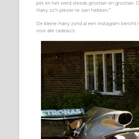
pet en het werd steeds grootser en grootser. D
Harry zo’n plezier te zien hebben.”
De kleine Harry zond al een Instagram berich
voor alle cadeau’s.