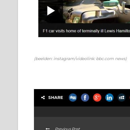
(beelden: instagram/videolink: bbc.com news)
SHARE
Previous Post