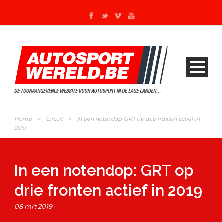
Home
>
Circuit
>
In een notendop: GRT op drie fronten actief in
2019
In een notendop: GRT op
drie fronten actief in 2019
08 mrt 2019