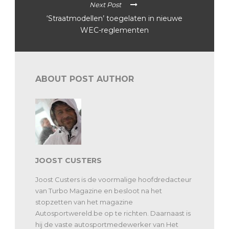
Next Post
‘Straatmodellen’ toegelaten in nieuwe
WEC-reglementen
ABOUT POST AUTHOR
JOOST CUSTERS
Joost Custers is de voormalige hoofdredacteur
van Turbo Magazine en besloot na het
stopzetten van het magazine
Autosportwereld.be op te richten. Daarnaast is
hij de vaste autosportmedewerker van Het