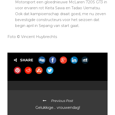
Motorsport een gloednieuwe McLaren 720S GT3 in
voor ervaren rot Keita Sawa en Tadao Uematsu.
Ook dat kampioenschap draait goed, me nu zeven
bevestigde constructeurs voor het seizoen dat
begin april in Sepang van start gaat.
Foto © Vincent Huybrechts
SHARE
Previous Post
Gelukkige… vrouwendag!