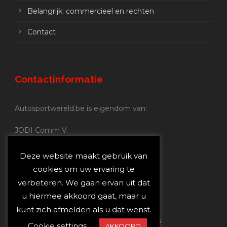
Belangrijk: commercieel en rechten
Contact
Contactinformatie
Autosportwereld.be is eigendom van:
JODI Comm V.
BE 0.680.837.852
Nijverheidsstraat 70
Deze website maakt gebruik van
2160 Wommelgem
cookies om uw ervaring te
verbeteren. We gaan ervan uit dat
Autosportwereld.be:
u hiermee akkoord gaat, maar u
Redactie:
joost@autosportwereld.be
kunt zich afmelden als u dat wenst.
Verantwoordelijke uitgever: Joost Custers
Cookie settings
AKKOORD