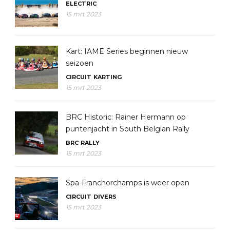
ELECTRIC
15 mrt 2023
Kart: IAME Series beginnen nieuw
seizoen
CIRCUIT
KARTING
15 mrt 2023
BRC Historic: Rainer Hermann op
puntenjacht in South Belgian Rally
BRC
RALLY
15 mrt 2023
Spa-Franchorchamps is weer open
CIRCUIT
DIVERS
15 mrt 2023