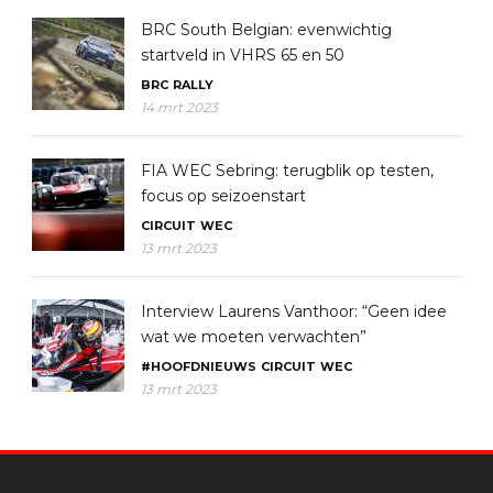
BRC South Belgian: evenwichtig
startveld in VHRS 65 en 50
BRC
RALLY
14 mrt 2023
FIA WEC Sebring: terugblik op testen,
focus op seizoenstart
CIRCUIT
WEC
13 mrt 2023
Interview Laurens Vanthoor: “Geen idee
wat we moeten verwachten”
#HOOFDNIEUWS
CIRCUIT
WEC
13 mrt 2023