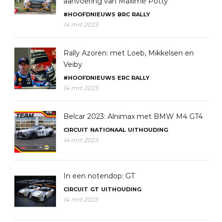
aanvoering van Maxime Potty
#HOOFDNIEUWS
BRC
RALLY
14 mrt 2023
Rally Azoren: met Loeb, Mikkelsen en
Veiby
#HOOFDNIEUWS
ERC
RALLY
14 mrt 2023
Belcar 2023: Alnimax met BMW M4 GT4
CIRCUIT
NATIONAAL
UITHOUDING
14 mrt 2023
In een notendop: GT
CIRCUIT
GT
UITHOUDING
14 mrt 2023