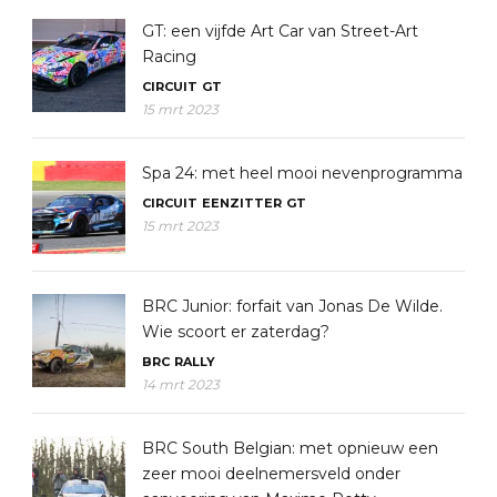
GT: een vijfde Art Car van Street-Art
Racing
CIRCUIT
GT
15 mrt 2023
Spa 24: met heel mooi nevenprogramma
CIRCUIT
EENZITTER
GT
15 mrt 2023
BRC Junior: forfait van Jonas De Wilde.
Wie scoort er zaterdag?
BRC
RALLY
14 mrt 2023
BRC South Belgian: met opnieuw een
zeer mooi deelnemersveld onder