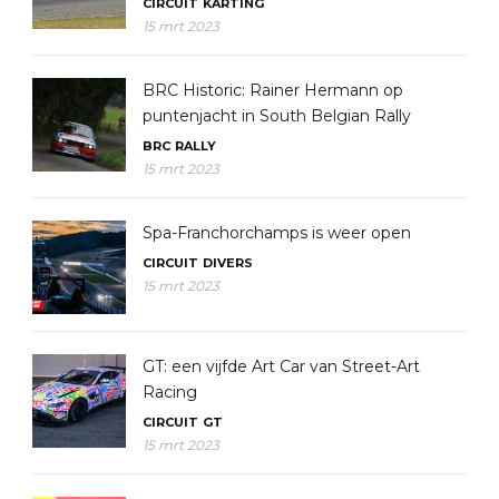
CIRCUIT
KARTING
15 mrt 2023
BRC Historic: Rainer Hermann op
puntenjacht in South Belgian Rally
BRC
RALLY
15 mrt 2023
Spa-Franchorchamps is weer open
CIRCUIT
DIVERS
15 mrt 2023
GT: een vijfde Art Car van Street-Art
Racing
CIRCUIT
GT
15 mrt 2023