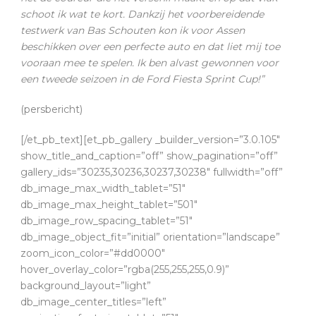
schoot ik wat te kort. Dankzij het voorbereidende
testwerk van Bas Schouten kon ik voor Assen
beschikken over een perfecte auto en dat liet mij toe
vooraan mee te spelen. Ik ben alvast gewonnen voor
een tweede seizoen in de Ford Fiesta Sprint Cup!”
(persbericht)
[/et_pb_text][et_pb_gallery _builder_version=”3.0.105″
show_title_and_caption=”off” show_pagination=”off”
gallery_ids=”30235,30236,30237,30238″ fullwidth=”off”
db_image_max_width_tablet=”51″
db_image_max_height_tablet=”501″
db_image_row_spacing_tablet=”51″
db_image_object_fit=”initial” orientation=”landscape”
zoom_icon_color=”#dd0000″
hover_overlay_color=”rgba(255,255,255,0.9)”
background_layout=”light”
db_image_center_titles=”left”