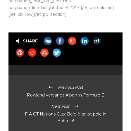
pagination_font_size_tablet=”51″
pagination_line_height_tablet=”2″ /][/et_pb_column]
[/et_pb_row][/et_pb_section]
SHARE
Previous Post
Rowland vervangt Albon in Formule E
Next Post
FIA GT Nations Cup: België grijpt pole in
Bahrein!