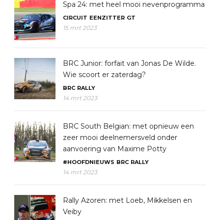
Spa 24: met heel mooi nevenprogramma
CIRCUIT
EENZITTER
GT
15 mrt 2023
BRC Junior: forfait van Jonas De Wilde.
Wie scoort er zaterdag?
BRC
RALLY
14 mrt 2023
BRC South Belgian: met opnieuw een
zeer mooi deelnemersveld onder
aanvoering van Maxime Potty
#HOOFDNIEUWS
BRC
RALLY
14 mrt 2023
Rally Azoren: met Loeb, Mikkelsen en
Veiby