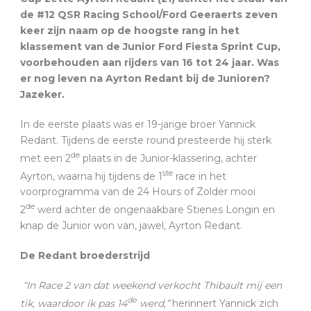
de #12 QSR Racing School/Ford Geeraerts zeven
keer zijn naam op de hoogste rang in het
klassement van de Junior Ford Fiesta Sprint Cup,
voorbehouden aan rijders van 16 tot 24 jaar. Was
er nog leven na Ayrton Redant bij de Junioren?
Jazeker.
In de eerste plaats was er 19-jarige broer Yannick
Redant. Tijdens de eerste round presteerde hij sterk
de
met een 2
plaats in de Junior-klassering, achter
ste
Ayrton, waarna hij tijdens de 1
race in het
voorprogramma van de 24 Hours of Zolder mooi
de
2
werd achter de ongenaakbare Stienes Longin en
knap de Junior won van, jawel, Ayrton Redant.
De Redant broederstrijd
“In Race 2 van dat weekend verkocht Thibault mij een
de
tik, waardoor ik pas 14
werd,”
herinnert Yannick zich