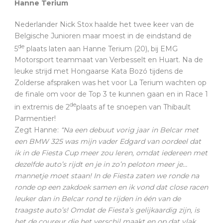
Hanne Terium
Nederlander Nick Stox haalde het twee keer van de
Belgische Junioren maar moest in de eindstand de
de
5
plaats laten aan Hanne Terium (20), bij EMG
Motorsport teammaat van Verbesselt en Huart. Na de
leuke strijd met Hongaarse Kata Bozó tijdens de
Zolderse afspraken was het voor La Terium wachten op
de finale om voor de Top 3 te kunnen gaan en in Race 1
de
in extremis de 2
plaats af te snoepen van Thibault
Parmentier!
Zegt Hanne:
“Na een debuut vorig jaar in Belcar met
een BMW 325 was mijn vader Edgard van oordeel dat
ik in de Fiesta Cup meer zou leren, omdat iedereen met
dezelfde auto’s rijdt en je in zo’n peloton meer je…
mannetje moet staan! In de Fiesta zaten we ronde na
ronde op een zakdoek samen en ik vond dat close racen
leuker dan in Belcar rond te rijden in één van de
traagste auto’s! Omdat de Fiesta’s gelijkaardig zijn, is
het de coureur die het verschil maakt en op dat vlak