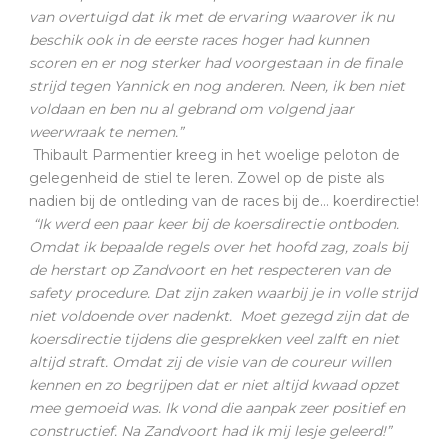
van overtuigd dat ik met de ervaring waarover ik nu
beschik ook in de eerste races hoger had kunnen
scoren en er nog sterker had voorgestaan in de finale
strijd tegen Yannick en nog anderen. Neen, ik ben niet
voldaan en ben nu al gebrand om volgend jaar
weerwraak te nemen.”
Thibault Parmentier kreeg in het woelige peloton de
gelegenheid de stiel te leren. Zowel op de piste als
nadien bij de ontleding van de races bij de… koerdirectie!
“Ik werd een paar keer bij de koersdirectie ontboden.
Omdat ik bepaalde regels over het hoofd zag, zoals bij
de herstart op Zandvoort en het respecteren van de
safety procedure. Dat zijn zaken waarbij je in volle strijd
niet voldoende over nadenkt. Moet gezegd zijn dat de
koersdirectie tijdens die gesprekken veel zalft en niet
altijd straft. Omdat zij de visie van de coureur willen
kennen en zo begrijpen dat er niet altijd kwaad opzet
mee gemoeid was. Ik vond die aanpak zeer positief en
constructief. Na Zandvoort had ik mij lesje geleerd!”