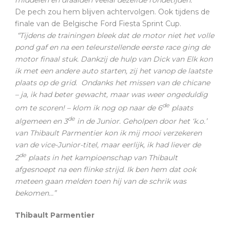
middelen en draaiden veelal dezelfde rondetijden.”
De pech zou hem blijven achtervolgen. Ook tijdens de
finale van de Belgische Ford Fiesta Sprint Cup.
“Tijdens de trainingen bleek dat de motor niet het volle
pond gaf en na een teleurstellende eerste race ging de
motor finaal stuk. Dankzij de hulp van Dick van Elk kon
ik met een andere auto starten, zij het vanop de laatste
plaats op de grid. Ondanks het missen van de chicane
– ja, ik had beter gewacht, maar was weer ongeduldig
de
om te scoren! – klom ik nog op naar de 6
plaats
de
algemeen en 3
in de Junior. Geholpen door het ‘k.o.’
van Thibault Parmentier kon ik mij mooi verzekeren
van de vice-Junior-titel, maar eerlijk, ik had liever de
de
2
plaats in het kampioenschap van Thibault
afgesnoept na een flinke strijd. Ik ben hem dat ook
meteen gaan melden toen hij van de schrik was
bekomen…”
Thibault Parmentier