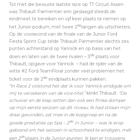
Tot met die bewuste laatste race op TT Circuit Assen
was Thibault Parmentier erin geslaagd steeds de
eindmeet te bereiken en vijf keer plaats te nemen op
de
het Junior-podium, met twee 2
rangen als uitschieters.
Op de vooravond van de finale van de Junior Ford
Fiesta Sprint Cup telde Thibault Parmentier slechts zes
punten achterstand op Yannick en op basis van het
de
doen en laten van de twee rivalen – 3
plaats voor
Thibault, opgave voor Yannick – had de rijder van de
witte #2 Ford TeamFloral zonder veel problemen het
de
ticket voor de 2
eindplaats kunnen pakken.
“In Race 2 volstond het dat ik voor Yannick eindigde om
mij te verzekeren van de vice-titel,”
klinkt Thibault.
“De
schuiver en de klap zetten dan ook een flinke domper
op mijn eerste seizoen op dit niveau. Ik had stilaan mijn
draai gevonden, zat mee in de kopgroep en na de
de
goede prestaties op Spa – 2
in Junior – was ik erop
gebrand om het seizoen in schoonheid te eindigen, mét
de
een 2
plaats in de Junior-punten. Ik ben er trouwens