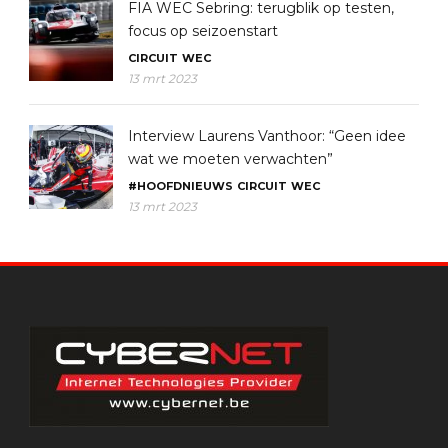
FIA WEC Sebring: terugblik op testen,
focus op seizoenstart
CIRCUIT
WEC
13 mrt 2023
Interview Laurens Vanthoor: “Geen idee
wat we moeten verwachten”
#HOOFDNIEUWS
CIRCUIT
WEC
13 mrt 2023