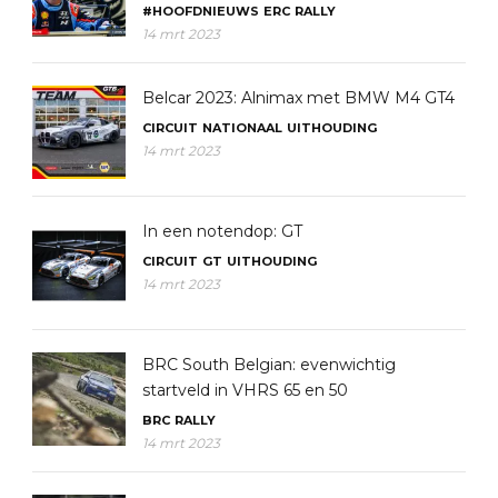
#HOOFDNIEUWS
ERC
RALLY
14 mrt 2023
Belcar 2023: Alnimax met BMW M4 GT4
CIRCUIT
NATIONAAL
UITHOUDING
14 mrt 2023
In een notendop: GT
CIRCUIT
GT
UITHOUDING
14 mrt 2023
BRC South Belgian: evenwichtig
startveld in VHRS 65 en 50
BRC
RALLY
14 mrt 2023