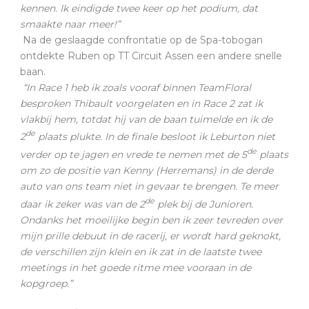
kennen. Ik eindigde twee keer op het podium, dat
smaakte naar meer!”
Na de geslaagde confrontatie op de Spa-tobogan
ontdekte Ruben op TT Circuit Assen een andere snelle
baan.
“In Race 1 heb ik zoals vooraf binnen TeamFloral
besproken Thibault voorgelaten en in Race 2 zat ik
vlakbij hem, totdat hij van de baan tuimelde en ik de
de
2
plaats plukte. In de finale besloot ik Leburton niet
de
verder op te jagen en vrede te nemen met de 5
plaats
om zo de positie van Kenny (Herremans) in de derde
auto van ons team niet in gevaar te brengen. Te meer
de
daar ik zeker was van de 2
plek bij de Junioren.
Ondanks het moeilijke begin ben ik zeer tevreden over
mijn prille debuut in de racerij, er wordt hard geknokt,
de verschillen zijn klein en ik zat in de laatste twee
meetings in het goede ritme mee vooraan in de
kopgroep.”