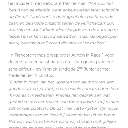
het incident met debutant Parmentier.
“Het was het
begin van de ellende, want enkele weken later schoof ik
op Circuit Zandvoort in de Hugenholtz-bocht van de
baan en belandde onzacht tegen de veiligheidsmuur,
waarbij een wiel afbrak. Men slaagde erin de auto op te
lappen en ik kon Race 2 aanvatten, maar de opgelopen
averij weerhield mij ervan die race vol te maken.”
In Francorchamps greep broer Ayrton in Race 1 voor
de eerste keer naast de prijzen – een gevolg van een
de
schakelfout – en Yannick eindigde 2
Junior achter
Nederlander Nick Stox.
“Onder invloed van het updaten van de motoren, een
goede start en, ja, foutjes van enkele concurrenten kon
ik vooraan meedraaien. Precies het gebrek aan wat
geduld en dus het maken van fouten kostte mij nadien
zelf enkele plaatsen. Op dat vlak vatte Ayrton zijn races
verstandiger aan en keek hij vaker de kat uit de boom.
Het was vaak frusterend, want wij streden met gelijke