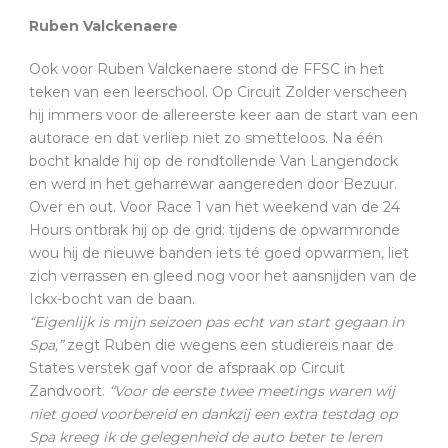
Ruben Valckenaere
Ook voor Ruben Valckenaere stond de FFSC in het
teken van een leerschool. Op Circuit Zolder verscheen
hij immers voor de allereerste keer aan de start van een
autorace en dat verliep niet zo smetteloos. Na één
bocht knalde hij op de rondtollende Van Langendock
en werd in het geharrewar aangereden door Bezuur.
Over en out. Voor Race 1 van het weekend van de 24
Hours ontbrak hij op de grid: tijdens de opwarmronde
wou hij de nieuwe banden iets té goed opwarmen, liet
zich verrassen en gleed nog voor het aansnijden van de
Ickx-bocht van de baan.
“Eigenlijk is mijn seizoen pas echt van start gegaan in
Spa,”
zegt Ruben die wegens een studiereis naar de
States verstek gaf voor de afspraak op Circuit
Zandvoort.
“Voor de eerste twee meetings waren wij
niet goed voorbereid en dankzij een extra testdag op
Spa kreeg ik de gelegenheid de auto beter te leren