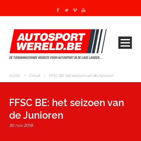
Home
>
Circuit
>
FFSC BE: het seizoen van de Junioren
FFSC BE: het seizoen van
de Junioren
30 nov 2018