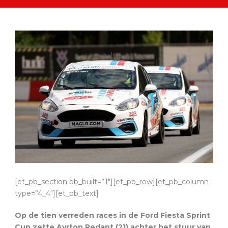
[et_pb_section bb_built=”1″][et_pb_row][et_pb_column
type=”4_4″][et_pb_text]
Op de tien verreden races in de Ford Fiesta Sprint
Cup zette Ayrton Redant (21) achter het stuur van