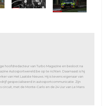
ng
East Belgian Rally door
es
de lens van Deschuyttere
BRC Haspengouw: geen
st
Lorenz
verloren dag voor
Sébastien Bedoret
lige hoofdredacteur van Turbo Magazine en besloot na
zine Autosportwereld.be op te richten. Daarnaast is hij
er van Het Laatste Nieuws. Hij is tevens eigenaar van
rijf gespecialiseerd in autosportcommunicatie. Zijn
 als circuit, met de Monte-Carlo en de 24 Uur van Le Mans