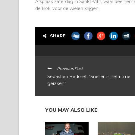
Afspraak zaterdag in Sankt-Vith, waar deelnem
de klok, voor de wielen krijgen.
SHARE
Previous Post
Sébastien Bedoret: “Sneller in het ritme
geraken”
YOU MAY ALSO LIKE