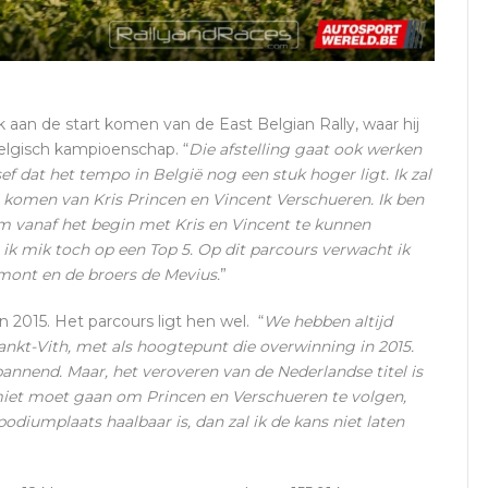
aan de start komen van de East Belgian Rally, waar hij
elgisch kampioenschap. “
Die afstelling gaat ook werken
f dat het tempo in België nog een stuk hoger ligt. Ik zal
e komen van Kris Princen en Vincent Verschueren. Ik ben
m vanaf het begin met Kris en Vincent te kunnen
ar ik mik toch op een Top 5. Op dit parcours verwacht ik
émont en de broers de Mevius.
”
 2015. Het parcours ligt hen wel. “
We hebben altijd
kt-Vith, met als hoogtepunt die overwinning in 2015.
spannend. Maar, het veroveren van de Nederlandse titel is
limiet moet gaan om Princen en Verschueren te volgen,
 podiumplaats haalbaar is, dan zal ik de kans niet laten