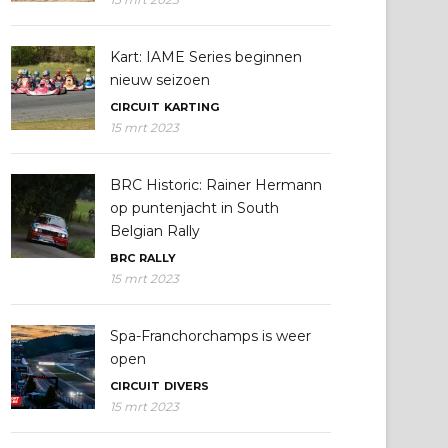
Kart: IAME Series beginnen
nieuw seizoen
CIRCUIT
KARTING
15 mrt 2023
BRC Historic: Rainer Hermann
op puntenjacht in South
Belgian Rally
BRC
RALLY
15 mrt 2023
Spa-Franchorchamps is weer
open
CIRCUIT
DIVERS
15 mrt 2023