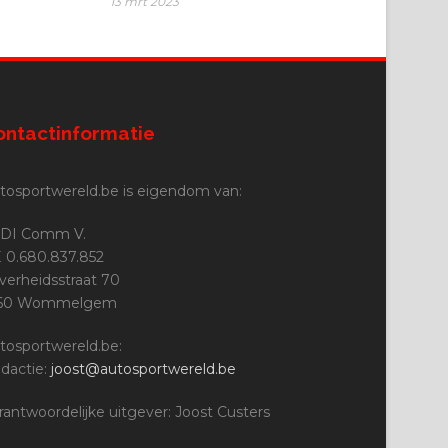
13 mrt 2023
ontactinformatie
tosportwereld.be is eigendom van:
DI Comm V.
 0.680.837.852
jverheidsstraat 70
160 Wommelgem
tosportwereld.be:
dactie:
joost@autosportwereld.be
rantwoordelijke uitgever: Joost Custers