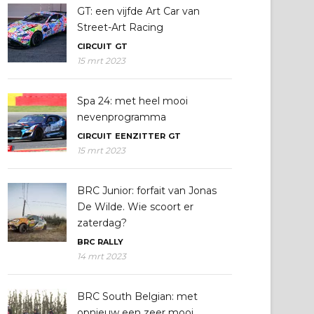
GT: een vijfde Art Car van
Street-Art Racing
CIRCUIT
GT
15 mrt 2023
Spa 24: met heel mooi
nevenprogramma
CIRCUIT
EENZITTER
GT
15 mrt 2023
BRC Junior: forfait van Jonas
De Wilde. Wie scoort er
zaterdag?
BRC
RALLY
14 mrt 2023
BRC South Belgian: met
opnieuw een zeer mooi