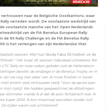
 vertrouwen naar de Belgische Oostkantons, waar
Rally verreden wordt. De voorlaatste wedstrijd van
s de voorlaatste manche van het Open Nederlands
lotwedstrijd van de FIA Benelux European Rally
 de R5 Rally Challenge en de FIA Benelux Rally
th is het verlengen van zijn Nederlandse titel.
tastisch seizoen. Met hun Skoda Fabia R5 hebben ze de
chreven. “
Het loopt dit seizoen inderdaad uitstekend. We
e GTC Rally en twee weken geleden ook de Hellendoorn
tellingen bereikt: de eindzege in de Benelux Trophy en in
r zijn we nog niet zeker van. Ik moet finishen in Sankt-
n met enorm veel vertrouwen reed. “
Voor de eerste keer
r mijn rijstijl. We hadden gespeeld met de afstellingen
aar kilometer voelde ik al dat de auto fantastisch was. Ik
esta Super 2000. Ik kon maximaal aanvallen zonder ooit
. De tijden waren ook schitterend.
”