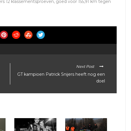
ers 12 klassementsproeven, goed voor 155,91 km tegen
Next Post
GT kampioen Patrick Snijers heeft nog een
doel