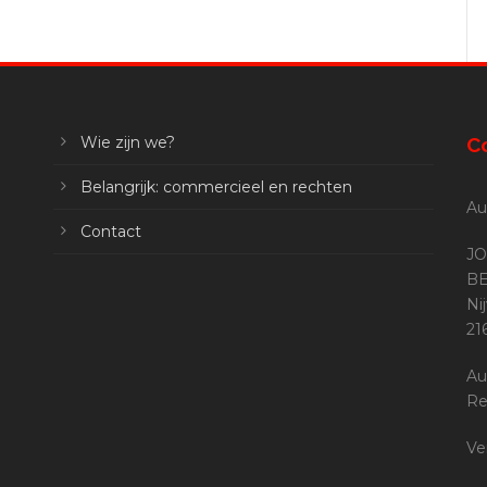
Wie zijn we?
C
Belangrijk: commercieel en rechten
Au
Contact
JO
BE
Ni
2
Au
Re
Ve