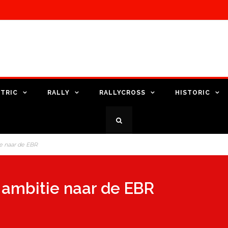
TRIC
RALLY
RALLYCROSS
HISTORIC
e naar de EBR
 ambitie naar de EBR