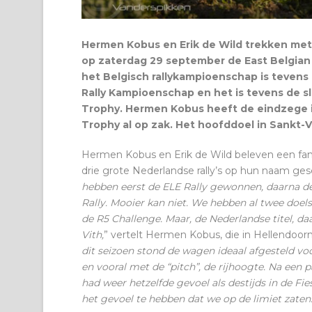
Hermen Kobus en Erik de Wild trekken met
op zaterdag 29 september de East Belgian 
het Belgisch rallykampioenschap is teven
Rally Kampioenschap en het is tevens de s
Trophy. Hermen Kobus heeft de eindzege in
Trophy al op zak. Het hoofddoel in Sankt-Vi
Hermen Kobus en Erik de Wild beleven een fan
drie grote Nederlandse rally’s op hun naam ges
hebben eerst de ELE Rally gewonnen, daarna d
Rally. Mooier kan niet. We hebben al twee doels
de R5 Challenge. Maar, de Nederlandse titel, daa
Vith,
” vertelt Hermen Kobus, die in Hellendoor
dit seizoen stond de wagen ideaal afgesteld voo
en vooral met de “pitch”, de rijhoogte. Na een p
had weer hetzelfde gevoel als destijds in de Fi
het gevoel te hebben dat we op de limiet zaten