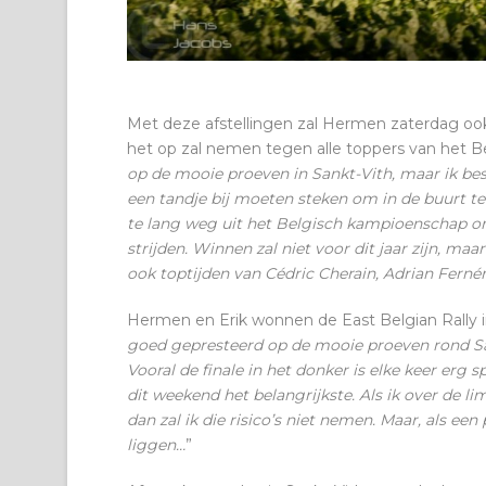
Met deze afstellingen zal Hermen zaterdag ook 
het op zal nemen tegen alle toppers van het B
op de mooie proeven in Sankt-Vith, maar ik bese
een tandje bij moeten steken om in de buurt t
te lang weg uit het Belgisch kampioenschap o
strijden. Winnen zal niet voor dit jaar zijn, ma
ook toptijden van Cédric Cherain, Adrian Fern
Hermen en Erik wonnen de East Belgian Rally in
goed gepresteerd op de mooie proeven rond San
Vooral de finale in het donker is elke keer erg 
dit weekend het belangrijkste. Als ik over de 
dan zal ik die risico’s niet nemen. Maar, als een
liggen…
”