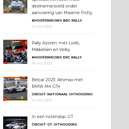
deelnemersveld onder
aanvoering van Maxime Potty
#HOOFDNIEUWS
BRC
RALLY
14 mrt 2023
Rally Azoren: met Loeb,
Mikkelsen en Veiby
#HOOFDNIEUWS
ERC
RALLY
14 mrt 2023
Belcar 2023: Alnimax met
BMW M4 GT4
CIRCUIT
NATIONAAL
UITHOUDING
14 mrt 2023
In een notendop: GT
CIRCUIT
GT
UITHOUDING