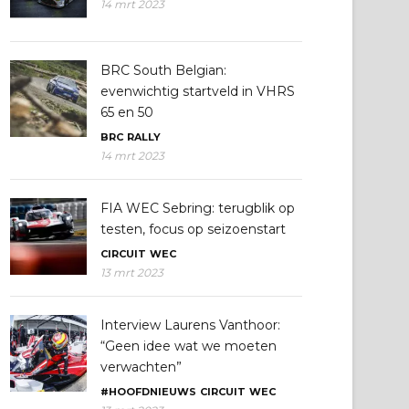
14 mrt 2023
BRC South Belgian:
evenwichtig startveld in VHRS
65 en 50
BRC
RALLY
14 mrt 2023
FIA WEC Sebring: terugblik op
testen, focus op seizoenstart
CIRCUIT
WEC
13 mrt 2023
Interview Laurens Vanthoor:
“Geen idee wat we moeten
verwachten”
#HOOFDNIEUWS
CIRCUIT
WEC