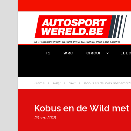
F1
WRC
CIRCUIT
ELEC
Home
>
Rally
>
BRC
>
Kobus en de Wild met ambiti
Kobus en de Wild met
26 sep 2018