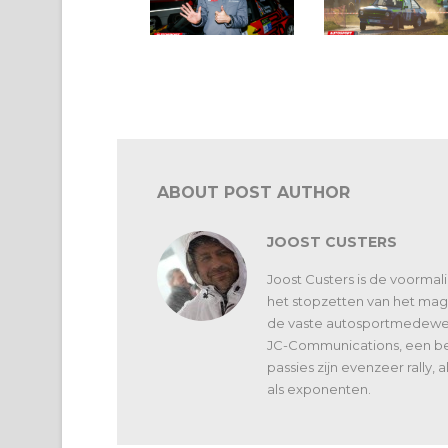
BRC East Belgian Rally:
Historic: samenwerki
door de lens van Lorenz
tussen Legends Boucl
@ Bastogne en de Ea
Belgian Rally
ABOUT POST AUTHOR
JOOST CUSTERS
Joost Custers is de voorma
het stopzetten van het maga
de vaste autosportmedewerk
JC-Communications, een bed
passies zijn evenzeer rally,
als exponenten.