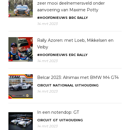
zeer mooi deelnemersveld onder
aanvoering van Maxime Potty
#HOOFDNIEUWS
BRC
RALLY
14 mrt 2023
Rally Azoren: met Loeb, Mikkelsen en
Veiby
#HOOFDNIEUWS
ERC
RALLY
14 mrt 2023
Belcar 2023: Alnimax met BMW M4 GT4
CIRCUIT
NATIONAAL
UITHOUDING
14 mrt 2023
In een notendop: GT
CIRCUIT
GT
UITHOUDING
14 mrt 2023