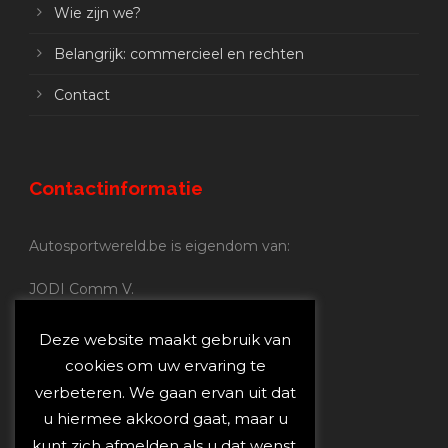
Wie zijn we?
Belangrijk: commercieel en rechten
Contact
Contactinformatie
Autosportwereld.be is eigendom van:
JODI Comm V.
BE 0.680.837.852
Nijverheidsstraat 70
Deze website maakt gebruik van
2160 Wommelgem
cookies om uw ervaring te
verbeteren. We gaan ervan uit dat
Autosportwereld.be:
u hiermee akkoord gaat, maar u
Redactie:
joost@autosportwereld.be
kunt zich afmelden als u dat wenst.