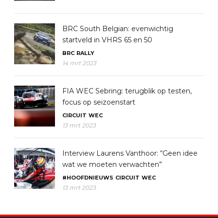
BRC South Belgian: evenwichtig
startveld in VHRS 65 en 50
BRC
RALLY
14 mrt 2023
FIA WEC Sebring: terugblik op testen,
focus op seizoenstart
CIRCUIT
WEC
13 mrt 2023
Interview Laurens Vanthoor: “Geen idee
wat we moeten verwachten”
#HOOFDNIEUWS
CIRCUIT
WEC
13 mrt 2023