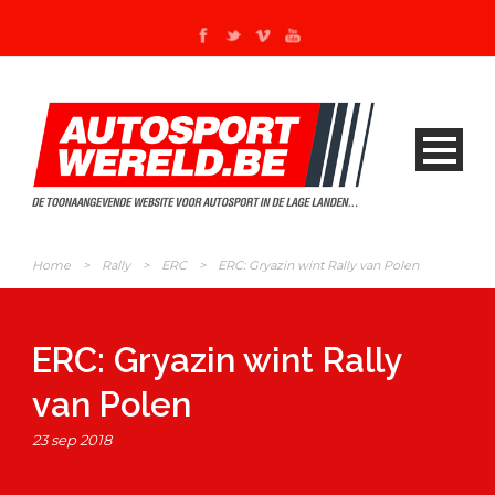
Home
>
Rally
>
ERC
>
ERC: Gryazin wint Rally van Polen
ERC: Gryazin wint Rally
van Polen
23 sep 2018