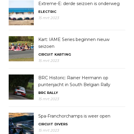
Extreme-E: derde seizoen is onderweg
ELECTRIC
15 mrt 2023
Kart: IAME Series beginnen nieuw
seizoen
CIRCUIT
KARTING
15 mrt 2023
BRC Historic: Rainer Hermann op
puntenjacht in South Belgian Rally
BRC
RALLY
15 mrt 2023
Spa-Franchorchamps is weer open
CIRCUIT
DIVERS
15 mrt 2023