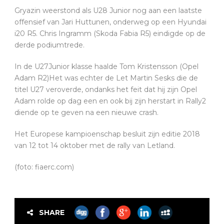
Gryazin weerstond als U28 Junior nog aan een laatste
offensief van Jari Huttunen, onderweg op een Hyundai
i20 R5. Chris Ingramm (Skoda Fabia R5) eindigde op de
derde podiumtrede.
In de U27Junior klasse haalde Tom Kristensson (Opel
Adam R2)Het was echter de Let Martin Sesks die de
titel U27 veroverde, ondanks het feit dat hij zijn Opel
Adam rolde op dag een en ook bij zijn herstart in Rally2
diende op te geven na een nieuwe crash.
Het Europese kampioenschap besluit zijn editie 2018
van 12 tot 14 oktober met de rally van Letland.
(foto: fiaerc.com)
SHARE