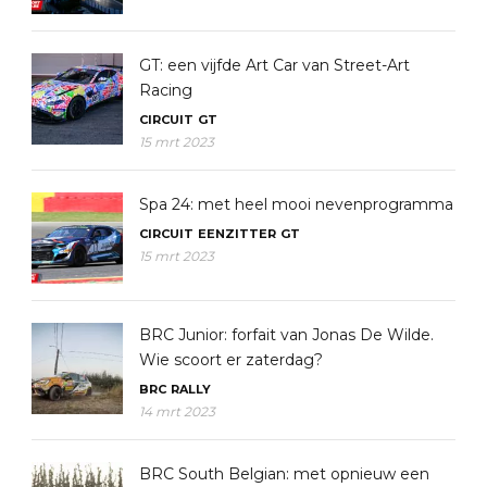
GT: een vijfde Art Car van Street-Art
Racing
CIRCUIT
GT
15 mrt 2023
Spa 24: met heel mooi nevenprogramma
CIRCUIT
EENZITTER
GT
15 mrt 2023
BRC Junior: forfait van Jonas De Wilde.
Wie scoort er zaterdag?
BRC
RALLY
14 mrt 2023
BRC South Belgian: met opnieuw een