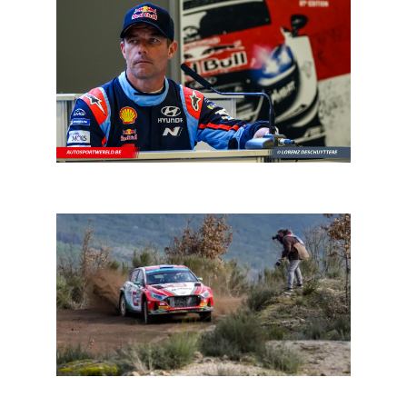
Rally Azoren: met Loeb, Mikkelsen en Veiby
FIA ERC Fafe: Haydon Paddon in extremis winnaar van
een hoogstaande seizoensopener