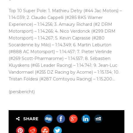
Top 10 Super Pole: 1. Mathieu Detry (#44 Jac Motors) –
1:14.039; 2. Claudio Cappelli (#285 8KS Warner
Experience) – 1:14.256; 3. Amaury Richard (#2 DRM
Motorsport) – 1:14.266; 4. Nico Verdonck (#299 DRM
Motorsport) – 1:14.267; 5. Kevin Caprasse (#280
Socardenne by Milo) – 1:14.349; 6. Martin Leburton
(#888 AC Motorsport) – 1:14.457; 7. Pieter Verlinde
(#269 Scott-Pharmarome) – 1:14.557; 8. Sébastien
Kluyskens (#65 Leader Racing) – 1:14.741; 9. Jean-Luc
Vandormael (#255 DZ Racing by Acome) – 1:15.134; 10.
Tristan Földesi (#287 Comtoyou Racing) – 1:15.200…
(persbericht)
SHARE