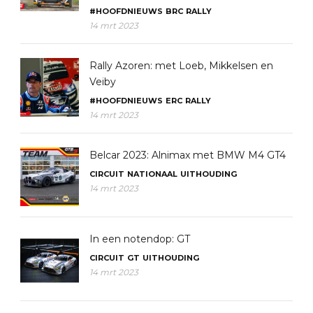
#HOOFDNIEUWS
BRC
RALLY
14 mrt 2023
Rally Azoren: met Loeb, Mikkelsen en
Veiby
#HOOFDNIEUWS
ERC
RALLY
14 mrt 2023
Belcar 2023: Alnimax met BMW M4 GT4
CIRCUIT
NATIONAAL
UITHOUDING
14 mrt 2023
In een notendop: GT
CIRCUIT
GT
UITHOUDING
14 mrt 2023