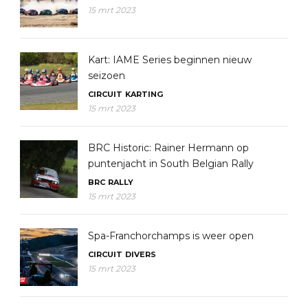
15 mrt 2023
Kart: IAME Series beginnen nieuw
seizoen
CIRCUIT
KARTING
15 mrt 2023
BRC Historic: Rainer Hermann op
puntenjacht in South Belgian Rally
BRC
RALLY
15 mrt 2023
Spa-Franchorchamps is weer open
CIRCUIT
DIVERS
15 mrt 2023