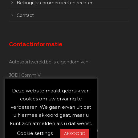
Belangrijk: commercieel en rechten
Contact
Contactinformatie
Autosportwereld.be is eigendom van:
JODI Comm V.
BE 0.680.837.852
Nijverheidsstraat 70
Deze website maakt gebruik van
2160 Wommelgem
cookies om uw ervaring te
verbeteren. We gaan ervan uit dat
Autosportwereld.be:
u hiermee akkoord gaat, maar u
Redactie:
joost@autosportwereld.be
kunt zich afmelden als u dat wenst.
Verantwoordelijke uitgever: Joost Custers
Cookie settings
AKKOORD