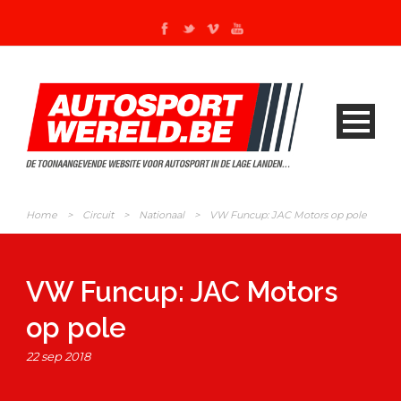
Home
>
Circuit
>
Nationaal
>
VW Funcup: JAC Motors op pole
VW Funcup: JAC Motors
op pole
22 sep 2018