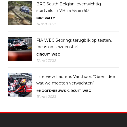
BRC South Belgian: evenwichtig
startveld in VHRS 65 en 50
BRC
RALLY
14 mrt 2023
FIA WEC Sebring: terugblik op testen,
focus op seizoenstart
CIRCUIT
WEC
13 mrt 2023
Interview Laurens Vanthoor: “Geen idee
wat we moeten verwachten”
#HOOFDNIEUWS
CIRCUIT
WEC
13 mrt 2023