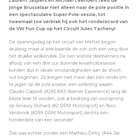
Laurent Jaspers en Michael Leenders reed de
jonge Brusselaar niet alleen naar de pole positie in
een spectaculaire Super Pole-sessie, tot
tweemaal toe verbrak hij ook het ronderecord van
de VW Fun Cup op het Circuit Jules Tacheny!
De openingsdag op het circuit van Mettet begon
druilerig, maar al snel baande de zon zich een weg door
het drukke wolkendek. De tien snelste deelnemers na
afloop van een drie uur durende kwalificatiesessie
konden dus in ideale omstandigheden aan de shoot-
out beginnen. Ze kregen niet meer dan één ronde om
te jagen op de pole positie, een oefening waarin
Claudio Cappelli (#285 8KS Warner Experience) lang de
beste leek te worden, ook al bedroeg zijn voorsprong
op Amaury Richard (#2 DRM Motorsport) en Nico
Verdonck (#299 DRM Motorsport) slechts één
honderdste van een seconde!
Dat was echter zonder een Mathieu Detry (#44 Jac