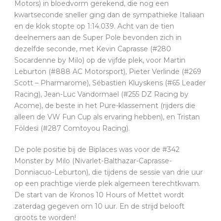
Motors) in bloedvorm gerekend, die nog een
kwartseconde sneller ging dan de sympathieke Italiaan
en de klok stopte op 1:14.039. Acht van de tien
deelnemers aan de Super Pole bevonden zich in
dezelfde seconde, met Kevin Caprasse (#280
Socardenne by Milo) op de vijfde plek, voor Martin
Leburton (#888 AC Motorsport), Pieter Verlinde (#269
Scott – Pharmarome), Sébastien Kluyskens (#65 Leader
Racing), Jean-Luc Vandormael (#255 DZ Racing by
Acome), de beste in het Pure-klassement (rijders die
alleen de VW Fun Cup als ervaring hebben), en Tristan
Földesi (#287 Comtoyou Racing).
De pole positie bij de Biplaces was voor de #342
Monster by Milo (Nivarlet-Balthazar-Caprasse-
Donniacuo-Leburton), die tijdens de sessie van drie uur
op een prachtige vierde plek algemeen terechtkwam.
De start van de Kronos 10 Hours of Mettet wordt
zaterdag gegeven om 10 uur. En de strijd belooft
groots te worden!