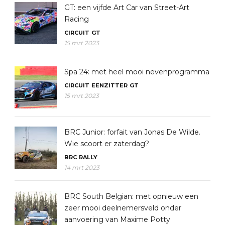
GT: een vijfde Art Car van Street-Art
Racing
CIRCUIT
GT
15 mrt 2023
Spa 24: met heel mooi nevenprogramma
CIRCUIT
EENZITTER
GT
15 mrt 2023
BRC Junior: forfait van Jonas De Wilde.
Wie scoort er zaterdag?
BRC
RALLY
14 mrt 2023
BRC South Belgian: met opnieuw een
zeer mooi deelnemersveld onder
aanvoering van Maxime Potty