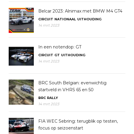
Belcar 2023: Alnimax met BMW M4 GT4
CIRCUIT
NATIONAAL
UITHOUDING
14 mrt 2023
In een notendop: GT
CIRCUIT
GT
UITHOUDING
14 mrt 2023
BRC South Belgian: evenwichtig
startveld in VHRS 65 en 50
BRC
RALLY
14 mrt 2023
FIA WEC Sebring: terugblik op testen,
focus op seizoenstart