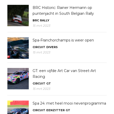
BRC Historic: Rainer Hermann op
puntenjacht in South Belgian Rally
BRC
RALLY
15 mrt 2023
Spa-Franchorchamps is weer open
CIRCUIT
DIVERS
15 mrt 2023
GT: een vijfde Art Car van Street-Art
Racing
CIRCUIT
GT
15 mrt 2023
Spa 24: met heel mooi nevenprogramma
CIRCUIT
EENZITTER
GT