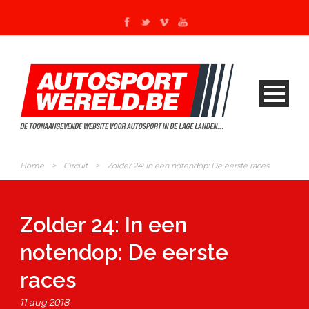
Home
>
Circuit
>
Zolder 24: In een notendop: De eerste races
Zolder 24: In een
notendop: De eerste
races
11 aug 2018