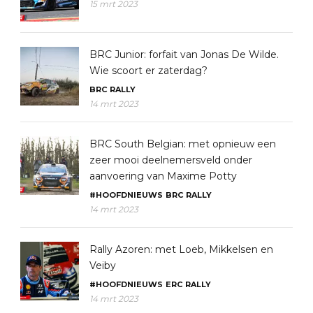
15 mrt 2023
BRC Junior: forfait van Jonas De Wilde.
Wie scoort er zaterdag?
BRC
RALLY
14 mrt 2023
BRC South Belgian: met opnieuw een
zeer mooi deelnemersveld onder
aanvoering van Maxime Potty
#HOOFDNIEUWS
BRC
RALLY
14 mrt 2023
Rally Azoren: met Loeb, Mikkelsen en
Veiby
#HOOFDNIEUWS
ERC
RALLY
14 mrt 2023