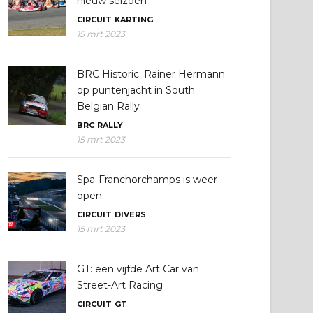
nieuw seizoen
CIRCUIT
KARTING
15 mrt 2023
BRC Historic: Rainer Hermann
op puntenjacht in South
Belgian Rally
BRC
RALLY
15 mrt 2023
Spa-Franchorchamps is weer
open
CIRCUIT
DIVERS
15 mrt 2023
GT: een vijfde Art Car van
Street-Art Racing
CIRCUIT
GT