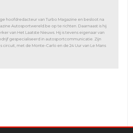
lige hoofdredacteur van Turbo Magazine en besloot na
zine Autosportwereld.be op te richten. Daarnaast is hij
er van Het Laatste Nieuws. Hij is tevens eigenaar van
rijf gespecialiseerd in autosportcommunicatie. Zijn
 als circuit, met de Monte-Carlo en de 24 Uur van Le Mans