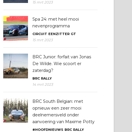
15 mrt 2023
Spa 24: met heel mooi
nevenprogramma
CIRCUIT
EENZITTER
GT
15 mrt 2023
BRC Junior: forfait van Jonas
De Wilde. Wie scoort er
zaterdag?
BRC
RALLY
14 mrt 2023
BRC South Belgian: met
opnieuw een zeer mooi
deelnemersveld onder
aanvoering van Maxime Potty
#HOOFDNIEUWS
BRC
RALLY