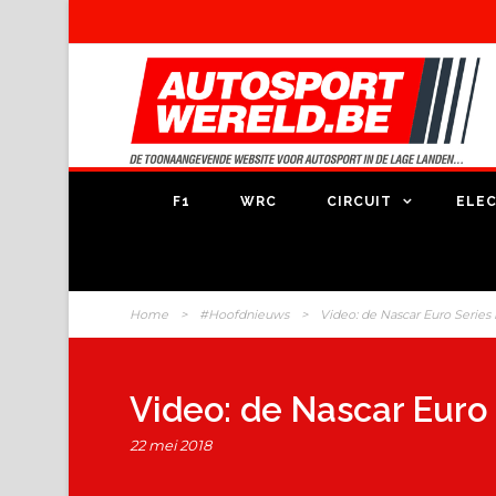
F1
WRC
CIRCUIT
ELEC
Home
>
#Hoofdnieuws
>
Video: de Nascar Euro Series i
Video: de Nascar Euro S
22 mei 2018