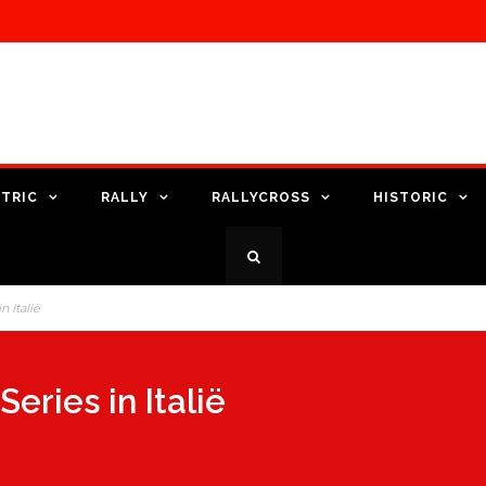
TRIC
RALLY
RALLYCROSS
HISTORIC
n Italië
eries in Italië