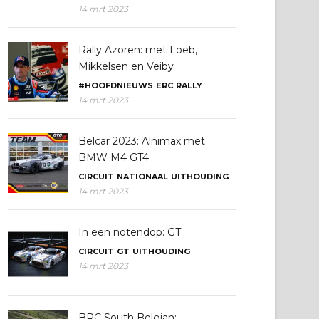
14 mrt 2023
Rally Azoren: met Loeb,
Mikkelsen en Veiby
#HOOFDNIEUWS
ERC
RALLY
14 mrt 2023
Belcar 2023: Alnimax met
BMW M4 GT4
CIRCUIT
NATIONAAL
UITHOUDING
14 mrt 2023
In een notendop: GT
CIRCUIT
GT
UITHOUDING
14 mrt 2023
BRC South Belgian: