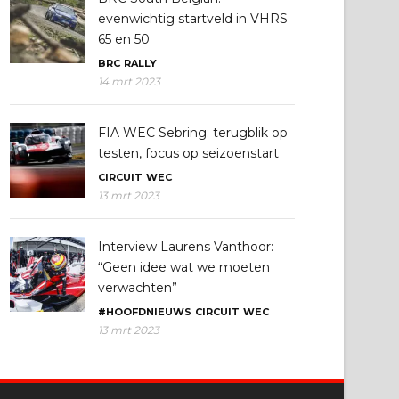
evenwichtig startveld in VHRS
65 en 50
BRC
RALLY
14 mrt 2023
FIA WEC Sebring: terugblik op
testen, focus op seizoenstart
CIRCUIT
WEC
13 mrt 2023
Interview Laurens Vanthoor:
“Geen idee wat we moeten
verwachten”
#HOOFDNIEUWS
CIRCUIT
WEC
13 mrt 2023