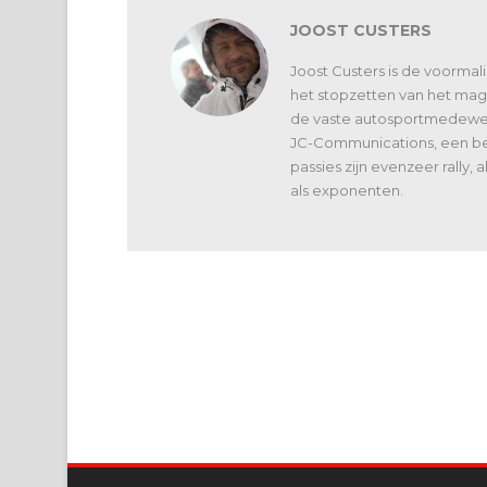
JOOST CUSTERS
Joost Custers is de voorma
het stopzetten van het maga
de vaste autosportmedewerk
JC-Communications, een bed
passies zijn evenzeer rally,
als exponenten.