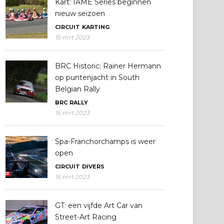
Kart: IAME Series beginnen
nieuw seizoen
CIRCUIT
KARTING
15 mrt 2023
BRC Historic: Rainer Hermann
op puntenjacht in South
Belgian Rally
BRC
RALLY
15 mrt 2023
Spa-Franchorchamps is weer
open
CIRCUIT
DIVERS
15 mrt 2023
GT: een vijfde Art Car van
Street-Art Racing