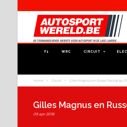
F1
WRC
CIRCUIT
ELEC
Home
>
Circuit
>
Gilles Magnus en Russel Racing by D
Gilles Magnus en Russ
09 apr 2018