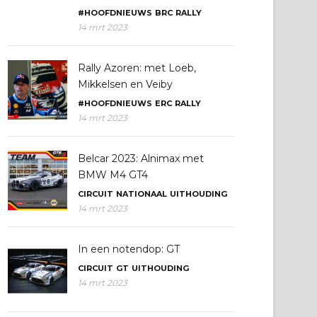
#HOOFDNIEUWS
BRC
RALLY
14 mrt 2023
Rally Azoren: met Loeb,
Mikkelsen en Veiby
#HOOFDNIEUWS
ERC
RALLY
14 mrt 2023
Belcar 2023: Alnimax met
BMW M4 GT4
CIRCUIT
NATIONAAL
UITHOUDING
14 mrt 2023
In een notendop: GT
CIRCUIT
GT
UITHOUDING
14 mrt 2023