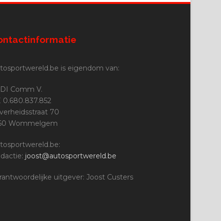
ontactinformatie
tosportwereld.be is eigendom van:
DI Comm V.
 0.680.837.852
jverheidsstraat 70
160 Wommelgem
tosportwereld.be:
dactie:
joost@autosportwereld.be
rantwoordelijke uitgever: Joost Custers