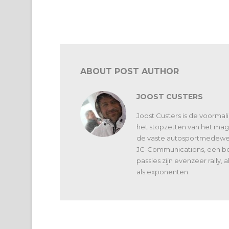
Circuit Zolder: door de
Motorsport
lens van Benny
Houbrigts
ABOUT POST AUTHOR
JOOST CUSTERS
Joost Custers is de voorma
het stopzetten van het maga
de vaste autosportmedewerk
JC-Communications, een bed
passies zijn evenzeer rally,
als exponenten.