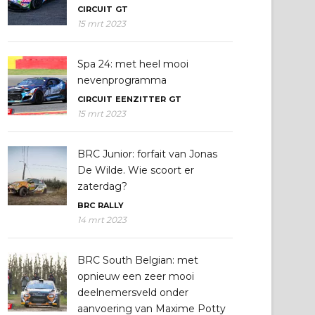
CIRCUIT
GT
15 mrt 2023
Spa 24: met heel mooi
nevenprogramma
CIRCUIT
EENZITTER
GT
15 mrt 2023
BRC Junior: forfait van Jonas
De Wilde. Wie scoort er
zaterdag?
BRC
RALLY
14 mrt 2023
BRC South Belgian: met
opnieuw een zeer mooi
deelnemersveld onder
aanvoering van Maxime Potty