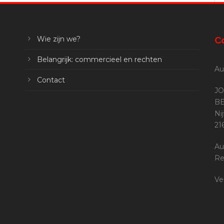
Wie zijn we?
C
Belangrijk: commercieel en rechten
Au
Contact
JO
BE
Ni
2
Au
Re
Ve