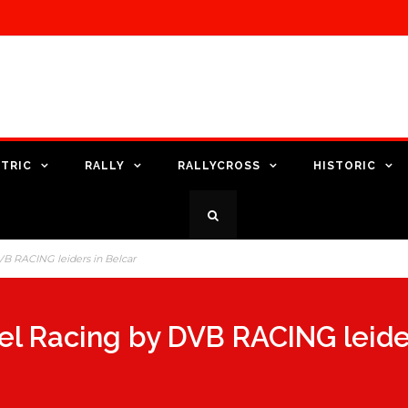
TRIC
RALLY
RALLYCROSS
HISTORIC
VB RACING leiders in Belcar
el Racing by DVB RACING leider