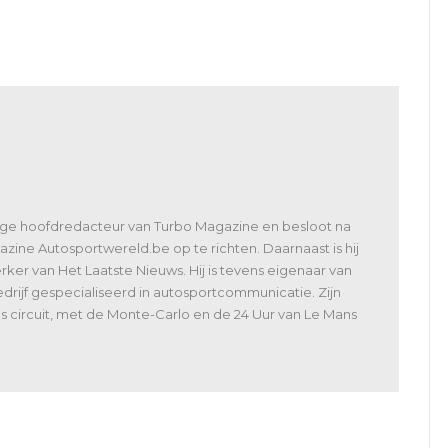
Legend Trophy
Belcar op zaterdag door
de lenzen van Roel
Ramaekers & Joachim
Cieters
lige hoofdredacteur van Turbo Magazine en besloot na
zine Autosportwereld.be op te richten. Daarnaast is hij
er van Het Laatste Nieuws. Hij is tevens eigenaar van
rijf gespecialiseerd in autosportcommunicatie. Zijn
 als circuit, met de Monte-Carlo en de 24 Uur van Le Mans