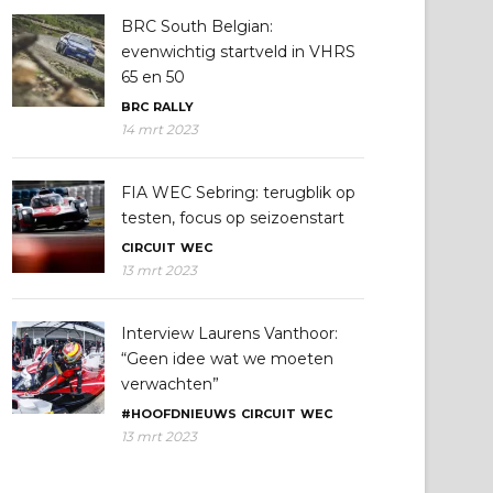
BRC South Belgian:
evenwichtig startveld in VHRS
65 en 50
BRC
RALLY
14 mrt 2023
FIA WEC Sebring: terugblik op
testen, focus op seizoenstart
CIRCUIT
WEC
13 mrt 2023
Interview Laurens Vanthoor:
“Geen idee wat we moeten
verwachten”
#HOOFDNIEUWS
CIRCUIT
WEC
13 mrt 2023