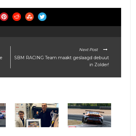
Next Post
de
SBM RACING Team maakt geslaagd debuut
in Zolder!
Bert Longin krijgt Zolder
Belcar NRF Zolder: