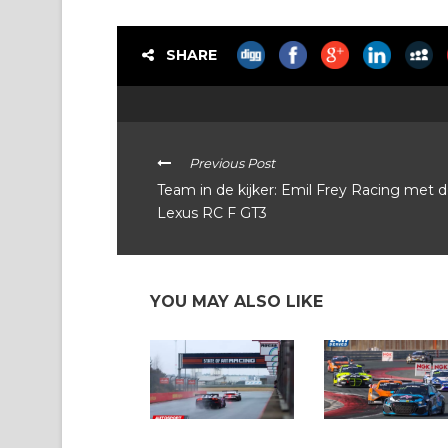
SHARE
Previous Post
Team in de kijker: Emil Frey Racing met 
Lexus RC F GT3
YOU MAY ALSO LIKE
Internationale testdag
Belcar 2023: met AC