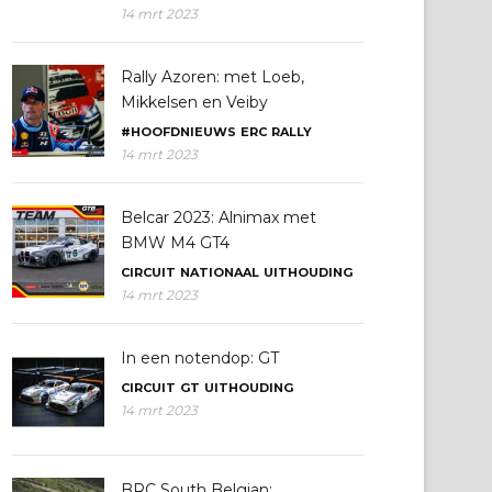
14 mrt 2023
Rally Azoren: met Loeb,
Mikkelsen en Veiby
#HOOFDNIEUWS
ERC
RALLY
14 mrt 2023
Belcar 2023: Alnimax met
BMW M4 GT4
CIRCUIT
NATIONAAL
UITHOUDING
14 mrt 2023
In een notendop: GT
CIRCUIT
GT
UITHOUDING
14 mrt 2023
BRC South Belgian: