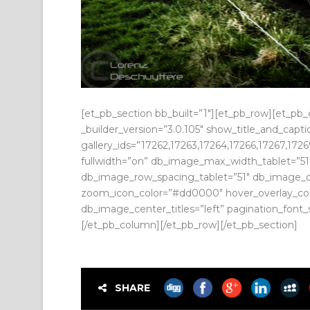
[et_pb_section bb_built=”1″][et_pb_row][et_pb
_builder_version=”3.0.105″ show_title_and_cap
gallery_ids=”17262,17263,17264,17266,17267,172
fullwidth=”on” db_image_max_width_tablet=”5
db_image_row_spacing_tablet=”51″ db_image_obje
zoom_icon_color=”#dd0000″ hover_overlay_color
db_image_center_titles=”left” pagination_font_s
[/et_pb_column][/et_pb_row][/et_pb_section]
SHARE