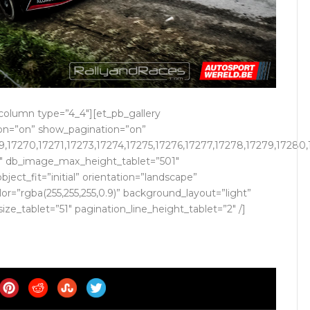
_column type=”4_4″][et_pb_gallery
tion=”on” show_pagination=”on”
69,17270,17271,17273,17274,17275,17276,17277,17278,17279,17280
1″ db_image_max_height_tablet=”501″
ct_fit=”initial” orientation=”landscape”
=”rgba(255,255,255,0.9)” background_layout=”light”
ize_tablet=”51″ pagination_line_height_tablet=”2″ /]