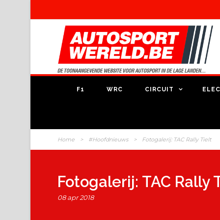
F1
WRC
CIRCUIT
ELEC
Home
>
#Hoofdnieuws
>
Fotogalerij: TAC Rally Tielt
Fotogalerij: TAC Rally T
08 apr 2018