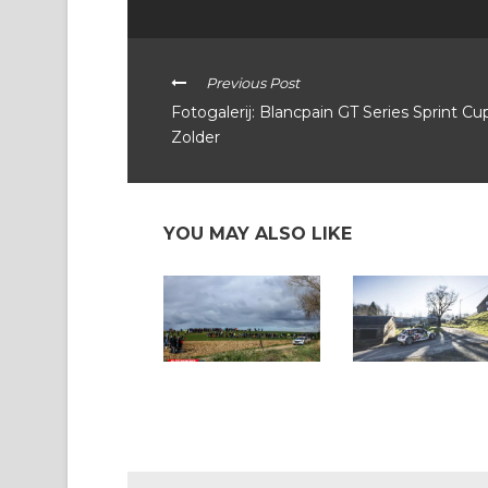
Previous Post
Fotogalerij: Blancpain GT Series Sprint Cup
Zolder
YOU MAY ALSO LIKE
BRC Masters Cup en
BRC South Belgian: 
2WD Trophy : ook zij
natuurlijk parcours
gingen van start in de
Haspengouw