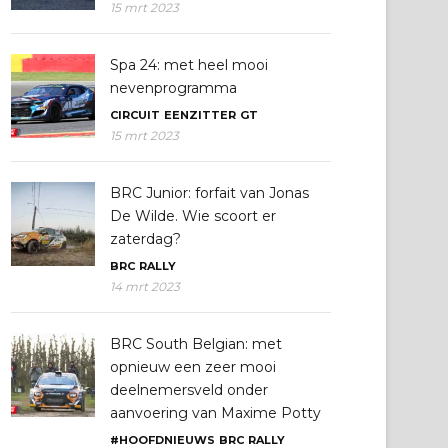
15 mrt 2023
Spa 24: met heel mooi
nevenprogramma
CIRCUIT
EENZITTER
GT
15 mrt 2023
BRC Junior: forfait van Jonas
De Wilde. Wie scoort er
zaterdag?
BRC
RALLY
14 mrt 2023
BRC South Belgian: met
opnieuw een zeer mooi
deelnemersveld onder
aanvoering van Maxime Potty
#HOOFDNIEUWS
BRC
RALLY