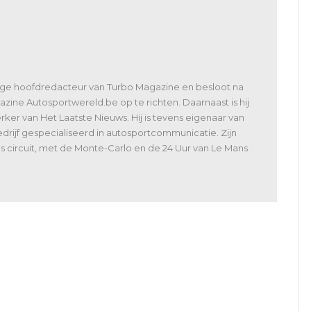
lige hoofdredacteur van Turbo Magazine en besloot na
zine Autosportwereld.be op te richten. Daarnaast is hij
er van Het Laatste Nieuws. Hij is tevens eigenaar van
rijf gespecialiseerd in autosportcommunicatie. Zijn
 als circuit, met de Monte-Carlo en de 24 Uur van Le Mans