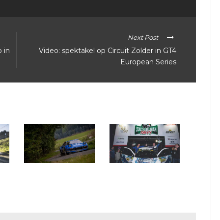
Next Post
 in
Video: spektakel op Circuit Zolder in GT4
European Series
een
Historic BRC: Dirk
BRC South Belgian:
Deveux favoriet in eigen
focus op 2WD Trophy
streek