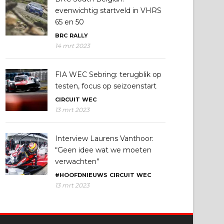
evenwichtig startveld in VHRS
65 en 50
BRC
RALLY
14 mrt 2023
FIA WEC Sebring: terugblik op
testen, focus op seizoenstart
CIRCUIT
WEC
13 mrt 2023
Interview Laurens Vanthoor:
“Geen idee wat we moeten
verwachten”
#HOOFDNIEUWS
CIRCUIT
WEC
13 mrt 2023