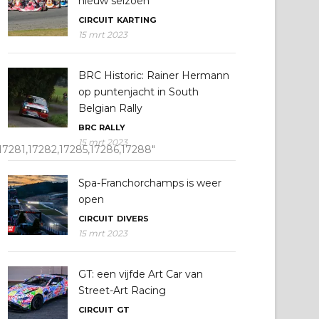
nieuw seizoen
CIRCUIT
KARTING
15 mrt 2023
BRC Historic: Rainer Hermann
op puntenjacht in South
Belgian Rally
BRC
RALLY
15 mrt 2023
,17281,17282,17285,17286,17288″
Spa-Franchorchamps is weer
open
CIRCUIT
DIVERS
15 mrt 2023
GT: een vijfde Art Car van
Street-Art Racing
CIRCUIT
GT