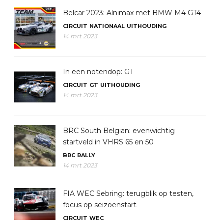
Belcar 2023: Alnimax met BMW M4 GT4
CIRCUIT
NATIONAAL
UITHOUDING
14 mrt 2023
In een notendop: GT
CIRCUIT
GT
UITHOUDING
14 mrt 2023
BRC South Belgian: evenwichtig
startveld in VHRS 65 en 50
BRC
RALLY
14 mrt 2023
FIA WEC Sebring: terugblik op testen,
focus op seizoenstart
CIRCUIT
WEC