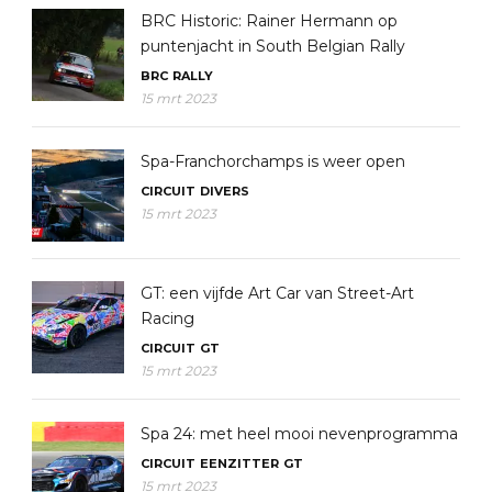
BRC Historic: Rainer Hermann op
puntenjacht in South Belgian Rally
BRC
RALLY
15 mrt 2023
Spa-Franchorchamps is weer open
CIRCUIT
DIVERS
15 mrt 2023
GT: een vijfde Art Car van Street-Art
Racing
CIRCUIT
GT
15 mrt 2023
Spa 24: met heel mooi nevenprogramma
CIRCUIT
EENZITTER
GT
15 mrt 2023