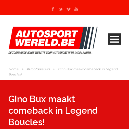
Home
>
#Hoofdnieuws
>
Gino Bux maakt comeback in Legend
Boucles!
Gino Bux maakt
comeback in Legend
Boucles!