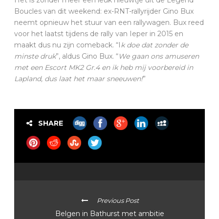
Boucles van dit weekend: ex-RNT-rallyrijder Gino Bux
neemt opnieuw het stuur van een rallywagen. Bux reed
voor het laatst tijdens de rally van Ieper in 2015 en
maakt dus nu zijn comeback. “I
k doe dat zonder de
minste druk
”, aldus Gino Bux. “
We gaan ons amuseren
met een Escort MK2 Gr.4 en ik heb mij voorbereid in
Lapland, dus laat het maar sneeuwen!
”
SHARE
Previous Post
Belgen in Bathurst met ambitie