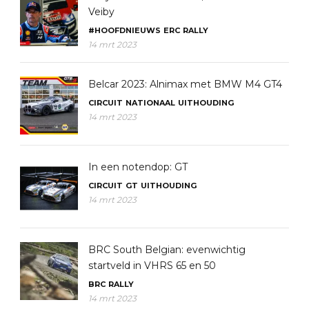
Veiby
#HOOFDNIEUWS
ERC
RALLY
14 mrt 2023
Belcar 2023: Alnimax met BMW M4 GT4
CIRCUIT
NATIONAAL
UITHOUDING
14 mrt 2023
In een notendop: GT
CIRCUIT
GT
UITHOUDING
14 mrt 2023
BRC South Belgian: evenwichtig
startveld in VHRS 65 en 50
BRC
RALLY
14 mrt 2023