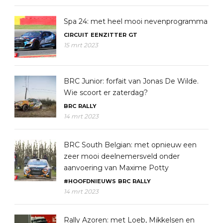
Spa 24: met heel mooi nevenprogramma
CIRCUIT
EENZITTER
GT
15 mrt 2023
BRC Junior: forfait van Jonas De Wilde.
Wie scoort er zaterdag?
BRC
RALLY
14 mrt 2023
BRC South Belgian: met opnieuw een
zeer mooi deelnemersveld onder
aanvoering van Maxime Potty
#HOOFDNIEUWS
BRC
RALLY
14 mrt 2023
Rally Azoren: met Loeb, Mikkelsen en