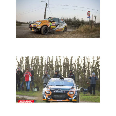
BRC Junior: forfait van Jonas De Wilde. Wie scoort er
zaterdag?
BRC South Belgian: met opnieuw een zeer mooi
deelnemersveld onder aanvoering van Maxime Potty