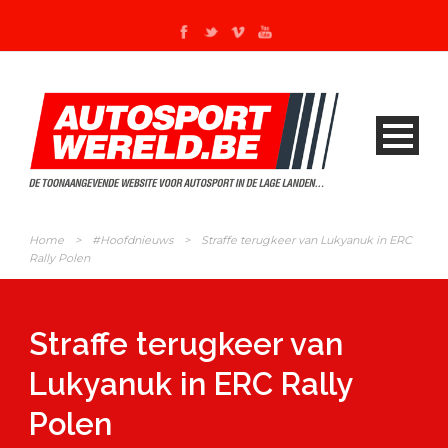
Home
>
#Hoofdnieuws
>
Straffe terugkeer van Lukyanuk in ERC
Rally Polen
Straffe terugkeer van
Lukyanuk in ERC Rally
Polen