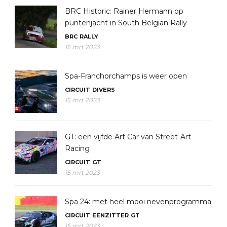
BRC Historic: Rainer Hermann op
puntenjacht in South Belgian Rally
BRC
RALLY
15 mrt 2023
Spa-Franchorchamps is weer open
CIRCUIT
DIVERS
15 mrt 2023
GT: een vijfde Art Car van Street-Art
Racing
CIRCUIT
GT
15 mrt 2023
Spa 24: met heel mooi nevenprogramma
CIRCUIT
EENZITTER
GT
15 mrt 2023