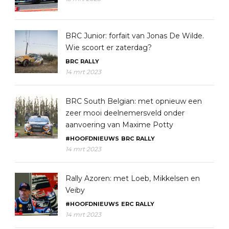
BRC Junior: forfait van Jonas De Wilde.
Wie scoort er zaterdag?
BRC
RALLY
14 mrt 2023
BRC South Belgian: met opnieuw een
zeer mooi deelnemersveld onder
aanvoering van Maxime Potty
#HOOFDNIEUWS
BRC
RALLY
14 mrt 2023
Rally Azoren: met Loeb, Mikkelsen en
Veiby
#HOOFDNIEUWS
ERC
RALLY
14 mrt 2023