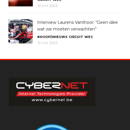
13 mrt 2023
Interview Laurens Vanthoor: “Geen idee
wat we moeten verwachten”
#HOOFDNIEUWS
CIRCUIT
WEC
13 mrt 2023