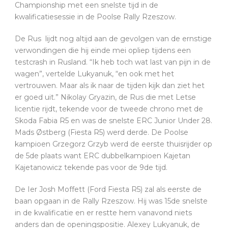
Championship met een snelste tijd in de
kwalificatiesessie in de Poolse Rally Rzeszow.
De Rus lijdt nog altijd aan de gevolgen van de ernstige
verwondingen die hij einde mei opliep tijdens een
testcrash in Rusland. “Ik heb toch wat last van pijn in de
wagen”, vertelde Lukyanuk, “en ook met het
vertrouwen. Maar als ik naar de tijden kijk dan ziet het
er goed uit.” Nikolay Gryazin, de Rus die met Letse
licentie rijdt, tekende voor de tweede chrono met de
Skoda Fabia R5 en was de snelste ERC Junior Under 28.
Mads Østberg (Fiesta R5) werd derde. De Poolse
kampioen Grzegorz Grzyb werd de eerste thuisrijder op
de 5de plaats want ERC dubbelkampioen Kajetan
Kajetanowicz tekende pas voor de 9de tijd.
De Ier Josh Moffett (Ford Fiesta R5) zal als eerste de
baan opgaan in de Rally Rzeszow. Hij was 15de snelste
in de kwalificatie en er restte hem vanavond niets
anders dan de openingspositie. Alexey Lukyanuk, de