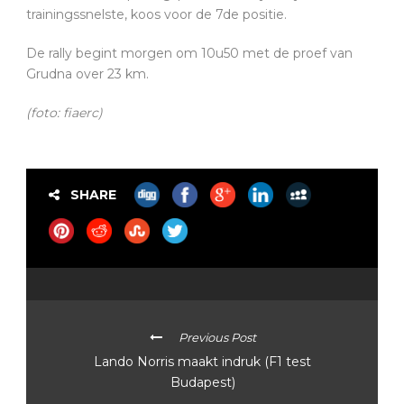
trainingssnelste, koos voor de 7de positie.
De rally begint morgen om 10u50 met de proef van
Grudna over 23 km.
(foto: fiaerc)
SHARE
Previous Post
Lando Norris maakt indruk (F1 test
Budapest)