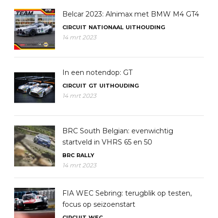
Belcar 2023: Alnimax met BMW M4 GT4
CIRCUIT
NATIONAAL
UITHOUDING
14 mrt 2023
In een notendop: GT
CIRCUIT
GT
UITHOUDING
14 mrt 2023
BRC South Belgian: evenwichtig
startveld in VHRS 65 en 50
BRC
RALLY
14 mrt 2023
FIA WEC Sebring: terugblik op testen,
focus op seizoenstart
CIRCUIT
WEC