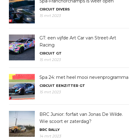
Spa-Franchorchamps is weer open
CIRCUIT
DIVERS
15 mrt 2023
GT: een vijfde Art Car van Street-Art
Racing
CIRCUIT
GT
15 mrt 2023
Spa 24: met heel mooi nevenprogramma
CIRCUIT
EENZITTER
GT
15 mrt 2023
BRC Junior: forfait van Jonas De Wilde.
Wie scoort er zaterdag?
BRC
RALLY
14 mrt 2023