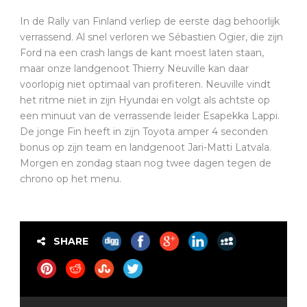
In de Rally van Finland verliep de eerste dag behoorlijk
verrassend. Al snel verloren we Sébastien Ogier, die zijn
Ford na een crash langs de kant moest laten staan,
maar onze landgenoot Thierry Neuville kan daar
voorlopig niet optimaal van profiteren. Neuville vindt
het ritme niet in zijn Hyundai en volgt als achtste op
een minuut van de verrassende leider Esapekka Lappi.
De jonge Fin heeft in zijn Toyota amper 4 seconden
bonus op zijn team en landgenoot Jari-Matti Latvala.
Morgen en zondag staan nog twee dagen tegen de
chrono op het menu.
SHARE