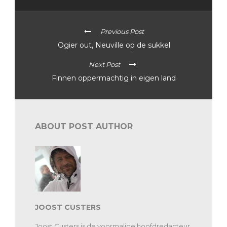
Previous Post
Ogier out, Neuville op de sukkel
Next Post
Finnen oppermachtig in eigen land
ABOUT POST AUTHOR
JOOST CUSTERS
Joost Custers is de voormalige hoofdredacteur