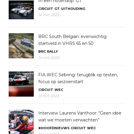
In een notendop: GT
CIRCUIT
GT
UITHOUDING
14 mrt 2023
BRC South Belgian: evenwichtig
startveld in VHRS 65 en 50
BRC
RALLY
14 mrt 2023
FIA WEC Sebring: terugblik op testen,
focus op seizoenstart
CIRCUIT
WEC
13 mrt 2023
Interview Laurens Vanthoor: “Geen idee
wat we moeten verwachten”
#HOOFDNIEUWS
CIRCUIT
WEC