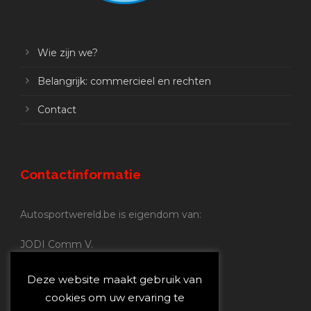
Wie zijn we?
Belangrijk: commercieel en rechten
Contact
Contactinformatie
Autosportwereld.be is eigendom van:
JODI Comm V.
BE 0.680.837.852
Nijverheidsstraat 70
Deze website maakt gebruik van
2160 Wommelgem
cookies om uw ervaring te