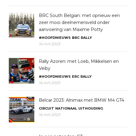
BRC South Belgian: met opnieuw een
zeer mooi deelnemersveld onder
aanvoering van Maxime Potty
#HOOFDNIEUWS
BRC
RALLY
14 mrt 2023
Rally Azoren: met Loeb, Mikkelsen en
Veiby
#HOOFDNIEUWS
ERC
RALLY
14 mrt 2023
Belcar 2023: Alnimax met BMW M4 GT4
CIRCUIT
NATIONAAL
UITHOUDING
14 mrt 2023