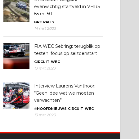
evenwichtig startveld in VHRS
65 en 50
BRC
RALLY
14 mrt 2023
FIA WEC Sebring: terugblik op
testen, focus op seizoenstart
CIRCUIT
WEC
13 mrt 2023
Interview Laurens Vanthoor:
“Geen idee wat we moeten
verwachten”
#HOOFDNIEUWS
CIRCUIT
WEC
13 mrt 2023