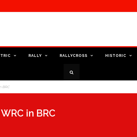
TRIC
RALLY
RALLYCROSS
HISTORIC
n BRC
 WRC in BRC