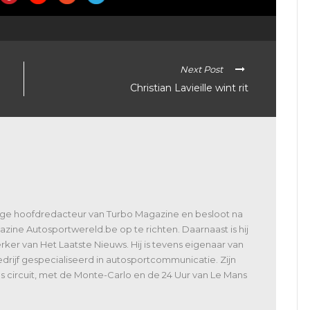
Next Post
Christian Lavieille wint rit
lige hoofdredacteur van Turbo Magazine en besloot na
zine Autosportwereld.be op te richten. Daarnaast is hij
er van Het Laatste Nieuws. Hij is tevens eigenaar van
rijf gespecialiseerd in autosportcommunicatie. Zijn
 als circuit, met de Monte-Carlo en de 24 Uur van Le Mans