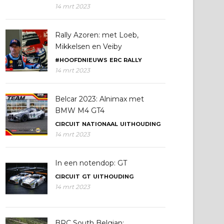
14 mrt 2023
Rally Azoren: met Loeb,
Mikkelsen en Veiby
#HOOFDNIEUWS
ERC
RALLY
14 mrt 2023
Belcar 2023: Alnimax met
BMW M4 GT4
CIRCUIT
NATIONAAL
UITHOUDING
14 mrt 2023
In een notendop: GT
CIRCUIT
GT
UITHOUDING
14 mrt 2023
BRC South Belgian: