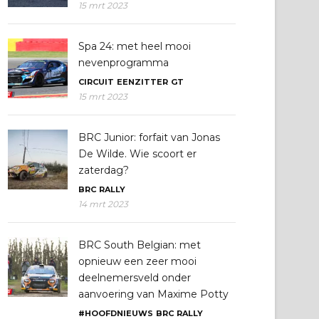
15 mrt 2023
Spa 24: met heel mooi
nevenprogramma
CIRCUIT
EENZITTER
GT
15 mrt 2023
BRC Junior: forfait van Jonas
De Wilde. Wie scoort er
zaterdag?
BRC
RALLY
14 mrt 2023
BRC South Belgian: met
opnieuw een zeer mooi
deelnemersveld onder
aanvoering van Maxime Potty
#HOOFDNIEUWS
BRC
RALLY