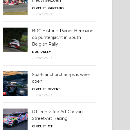
nieuw seizoen
CIRCUIT
KARTING
15 mrt 2023
BRC Historic: Rainer Hermann
op puntenjacht in South
Belgian Rally
BRC
RALLY
15 mrt 2023
Spa-Franchorchamps is weer
open
CIRCUIT
DIVERS
15 mrt 2023
GT: een vijfde Art Car van
Street-Art Racing
CIRCUIT
GT