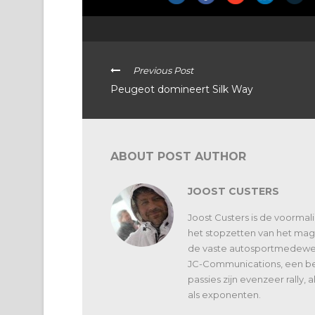
Previous Post
Peugeot domineert Silk Way
ABOUT POST AUTHOR
JOOST CUSTERS
Joost Custers is de voorma
het stopzetten van het maga
de vaste autosportmedewerk
JC-Communications, een bed
passies zijn evenzeer rally,
als exponenten.