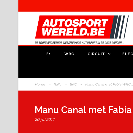
F1
WRC
CIRCUIT
ELEC
Home
>
Rally
>
BRC
>
Manu Canal met Fabia WRC i
Manu Canal met Fabia
20 jul 2017