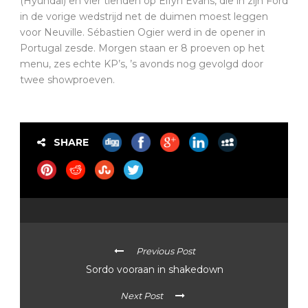
(Hyundai) en vier tienden op Elfyn Evans, die in zijn Ford
in de vorige wedstrijd net de duimen moest leggen
voor Neuville. Sébastien Ogier werd in de opener in
Portugal zesde. Morgen staan er 8 proeven op het
menu, zes echte KP’s, ’s avonds nog gevolgd door
twee showproeven.
SHARE
Previous Post
Sordo vooraan in shakedown
Next Post