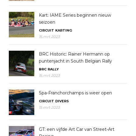
Kart: IAME Series beginnen nieuw
seizoen
CIRCUIT
KARTING
15 mrt 2023
BRC Historic: Rainer Hermann op
puntenjacht in South Belgian Rally
BRC
RALLY
15 mrt 2023
Spa-Franchorchamps is weer open
CIRCUIT
DIVERS
15 mrt 2023
GT: een vijfde Art Car van Street-Art