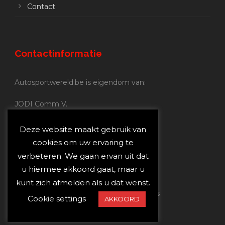
Contact
Contactinformatie
Autosportwereld.be is eigendom van:
JODI Comm V.
BE 0.680.837.852
Nijverheidsstraat 70
Deze website maakt gebruik van
2160 Wommelgem
cookies om uw ervaring te
verbeteren. We gaan ervan uit dat
Autosportwereld.be:
u hiermee akkoord gaat, maar u
Redactie:
joost@autosportwereld.be
kunt zich afmelden als u dat wenst.
Verantwoordelijke uitgever: Joost Custers
Cookie settings
AKKOORD