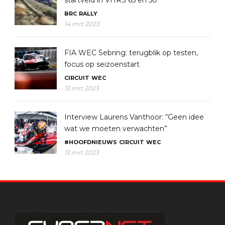
startveld in VHRS 65 en 50
BRC
RALLY
14 mrt 2023
FIA WEC Sebring: terugblik op testen,
focus op seizoenstart
CIRCUIT
WEC
13 mrt 2023
Interview Laurens Vanthoor: “Geen idee
wat we moeten verwachten”
#HOOFDNIEUWS
CIRCUIT
WEC
13 mrt 2023