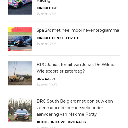
Racing
CIRCUIT
GT
15 mrt 2023
Spa 24: met heel mooi nevenprogramma
CIRCUIT
EENZITTER
GT
15 mrt 2023
BRC Junior: forfait van Jonas De Wilde.
Wie scoort er zaterdag?
BRC
RALLY
14 mrt 2023
BRC South Belgian: met opnieuw een
zeer mooi deelnemersveld onder
aanvoering van Maxime Potty
#HOOFDNIEUWS
BRC
RALLY
14 mrt 2023