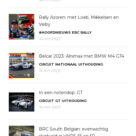
Rally Azoren: met Loeb, Mikkelsen en
Veiby
#HOOFDNIEUWS
ERC
RALLY
14 mrt 2023
Belcar 2023: Alnimax met BMW M4 GT4
CIRCUIT
NATIONAAL
UITHOUDING
14 mrt 2023
In een notendop: GT
CIRCUIT
GT
UITHOUDING
14 mrt 2023
BRC South Belgian: evenwichtig