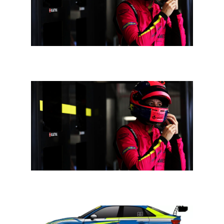
Interview Sarah Bovy:
“
Voor de derde maal naar Le
Mans, ik kan het zelf amper geloven
”
Daytona 24: Iron Lynx maakt bemanningen bekend,
Sarah Bovy aan de start