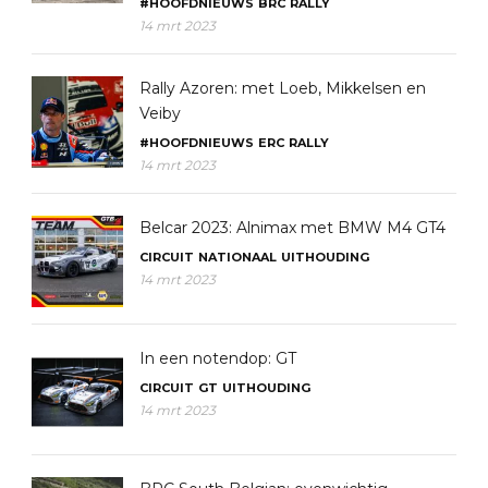
#HOOFDNIEUWS
BRC
RALLY
14 mrt 2023
Rally Azoren: met Loeb, Mikkelsen en
Veiby
#HOOFDNIEUWS
ERC
RALLY
14 mrt 2023
Belcar 2023: Alnimax met BMW M4 GT4
CIRCUIT
NATIONAAL
UITHOUDING
14 mrt 2023
In een notendop: GT
CIRCUIT
GT
UITHOUDING
14 mrt 2023