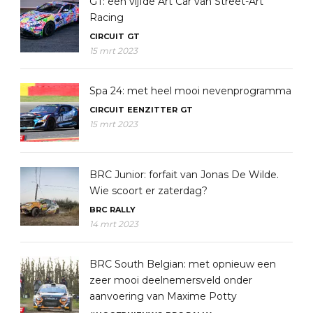
GT: een vijfde Art Car van Street-Art
Racing
CIRCUIT
GT
15 mrt 2023
Spa 24: met heel mooi nevenprogramma
CIRCUIT
EENZITTER
GT
15 mrt 2023
BRC Junior: forfait van Jonas De Wilde.
Wie scoort er zaterdag?
BRC
RALLY
14 mrt 2023
BRC South Belgian: met opnieuw een
zeer mooi deelnemersveld onder
aanvoering van Maxime Potty