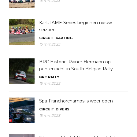
15 mrt 2023
Kart: IAME Series beginnen nieuw
seizoen
CIRCUIT
KARTING
15 mrt 2023
BRC Historic: Rainer Hermann op
puntenjacht in South Belgian Rally
BRC
RALLY
15 mrt 2023
Spa-Franchorchamps is weer open
CIRCUIT
DIVERS
15 mrt 2023