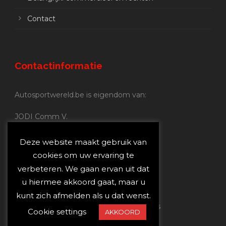
Contact
Contactinformatie
Autosportwereld.be is eigendom van:
JODI Comm V.
BE 0.680.837.852
Nijverheidsstraat 70
Deze website maakt gebruik van
2160 Wommelgem
cookies om uw ervaring te
verbeteren. We gaan ervan uit dat
Autosportwereld.be:
u hiermee akkoord gaat, maar u
Redactie:
joost@autosportwereld.be
kunt zich afmelden als u dat wenst.
Verantwoordelijke uitgever: Joost Custers
Cookie settings
AKKOORD