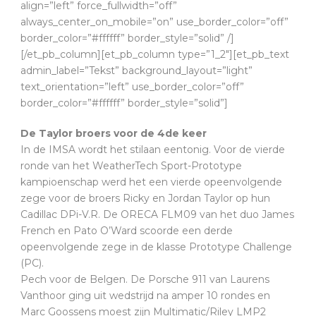
align=”left” force_fullwidth=”off”
always_center_on_mobile=”on” use_border_color=”off”
border_color=”#ffffff” border_style=”solid” /]
[/et_pb_column][et_pb_column type=”1_2″][et_pb_text
admin_label=”Tekst” background_layout=”light”
text_orientation=”left” use_border_color=”off”
border_color=”#ffffff” border_style=”solid”]
De Taylor broers voor de 4de keer
In de IMSA wordt het stilaan eentonig. Voor de vierde
ronde van het WeatherTech Sport-Prototype
kampioenschap werd het een vierde opeenvolgende
zege voor de broers Ricky en Jordan Taylor op hun
Cadillac DPi-V.R. De ORECA FLM09 van het duo James
French en Pato O’Ward scoorde een derde
opeenvolgende zege in de klasse Prototype Challenge
(PC).
Pech voor de Belgen. De Porsche 911 van Laurens
Vanthoor ging uit wedstrijd na amper 10 rondes en
Marc Goossens moest zijn Multimatic/Riley LMP2