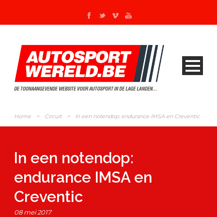
Home
>
Circuit
>
In een notendop: endurance IMSA en Creventic
In een notendop:
endurance IMSA en
Creventic
08 mei 2017