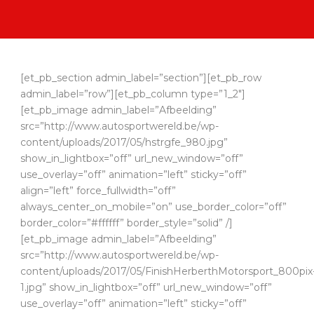
[et_pb_section admin_label=”section”][et_pb_row
admin_label=”row”][et_pb_column type=”1_2″]
[et_pb_image admin_label=”Afbeelding”
src=”http://www.autosportwereld.be/wp-
content/uploads/2017/05/hstrgfe_980.jpg”
show_in_lightbox=”off” url_new_window=”off”
use_overlay=”off” animation=”left” sticky=”off”
align=”left” force_fullwidth=”off”
always_center_on_mobile=”on” use_border_color=”off”
border_color=”#ffffff” border_style=”solid” /]
[et_pb_image admin_label=”Afbeelding”
src=”http://www.autosportwereld.be/wp-
content/uploads/2017/05/FinishHerberthMotorsport_800pix
1.jpg” show_in_lightbox=”off” url_new_window=”off”
use_overlay=”off” animation=”left” sticky=”off”