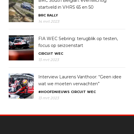
BRC South Belgian: evenwichtig
startveld in VHRS 65 en 50
BRC
RALLY
14 mrt 2023
FIA WEC Sebring: terugblik op testen,
focus op seizoenstart
CIRCUIT
WEC
13 mrt 2023
Interview Laurens Vanthoor: “Geen idee
wat we moeten verwachten”
#HOOFDNIEUWS
CIRCUIT
WEC
13 mrt 2023