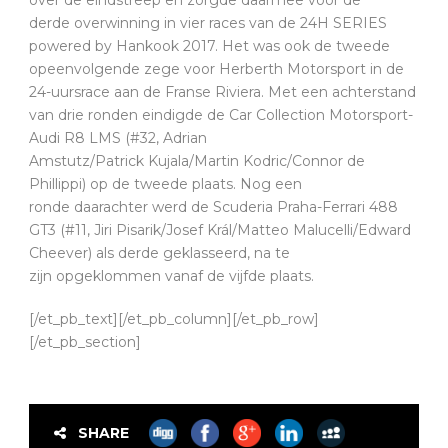
over de eindstreep en zorgde daarmee voor de
derde overwinning in vier races van de 24H SERIES
powered by Hankook 2017. Het was ook de tweede
opeenvolgende zege voor Herberth Motorsport in de
24-uursrace aan de Franse Riviera. Met een achterstand
van drie ronden eindigde de Car Collection Motorsport-
Audi R8 LMS (#32, Adrian
Amstutz/Patrick Kujala/Martin Kodric/Connor de
Phillippi) op de tweede plaats. Nog een
ronde daarachter werd de Scuderia Praha-Ferrari 488
GT3 (#11, Jiri Pisarik/Josef Král/Matteo Malucelli/Edward
Cheever) als derde geklasseerd, na te
zijn opgeklommen vanaf de vijfde plaats.
[/et_pb_text][/et_pb_column][/et_pb_row]
[/et_pb_section]
SHARE