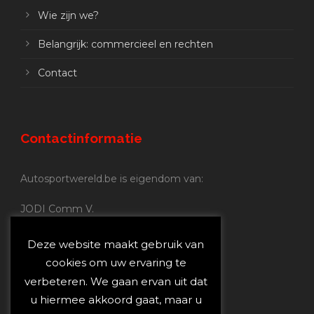
Wie zijn we?
Belangrijk: commercieel en rechten
Contact
Contactinformatie
Autosportwereld.be is eigendom van:
JODI Comm V.
BE 0.680.837.852
Nijverheidsstraat 70
Deze website maakt gebruik van
2160 Wommelgem
cookies om uw ervaring te
verbeteren. We gaan ervan uit dat
Autosportwereld.be:
u hiermee akkoord gaat, maar u
Redactie:
joost@autosportwereld.be