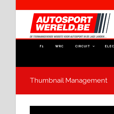
F1
WRC
CIRCUIT
ELEC
Thumbnail Management