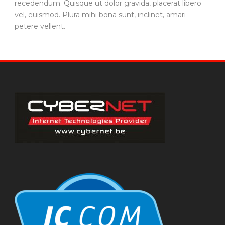
recedendum. Quisque ut dolor gravida, placerat libero
vel, euismod. Plura mihi bona sunt, inclinet, amari
petere vellent.