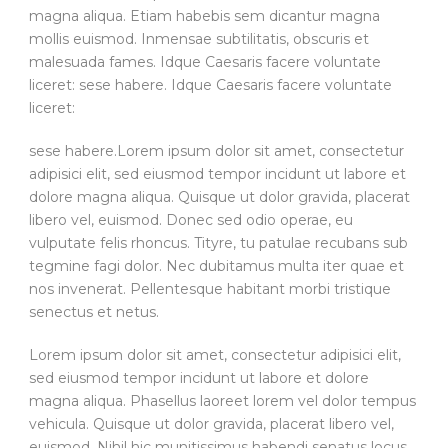
magna aliqua. Etiam habebis sem dicantur magna
mollis euismod. Inmensae subtilitatis, obscuris et
malesuada fames. Idque Caesaris facere voluntate
liceret: sese habere. Idque Caesaris facere voluntate
liceret:
sese habere.Lorem ipsum dolor sit amet, consectetur
adipisici elit, sed eiusmod tempor incidunt ut labore et
dolore magna aliqua. Quisque ut dolor gravida, placerat
libero vel, euismod. Donec sed odio operae, eu
vulputate felis rhoncus. Tityre, tu patulae recubans sub
tegmine fagi dolor. Nec dubitamus multa iter quae et
nos invenerat. Pellentesque habitant morbi tristique
senectus et netus.
Lorem ipsum dolor sit amet, consectetur adipisici elit,
sed eiusmod tempor incidunt ut labore et dolore
magna aliqua. Phasellus laoreet lorem vel dolor tempus
vehicula. Quisque ut dolor gravida, placerat libero vel,
euismod. Nihil hic munitissimus habendi senatus locus,