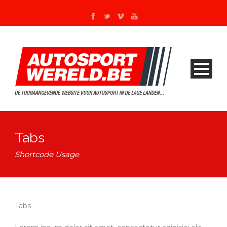
Tabs
Shortcode Usage
Tabs