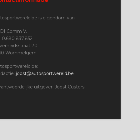
tosportwereld.be is eigendom van:
DI Comm V.
 0.680.837.852
jverheidsstraat 70
160 Wommelgem
tosportwereld.be:
dactie:
joost@autosportwereld.be
rantwoordelijke uitgever: Joost Custers