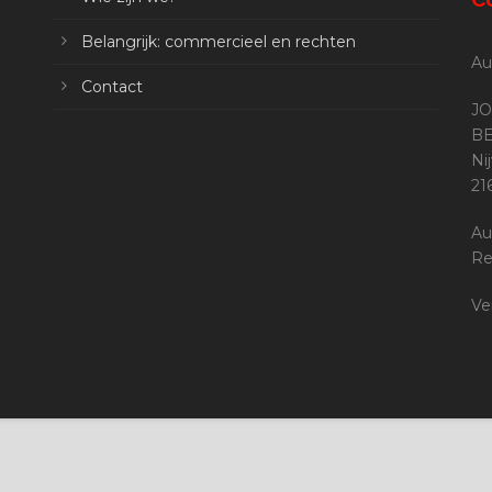
Belangrijk: commercieel en rechten
Au
Contact
JO
BE
Ni
2
Au
Re
Ve