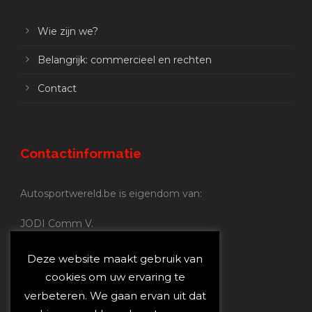
Wie zijn we?
Belangrijk: commercieel en rechten
Contact
Contactinformatie
Autosportwereld.be is eigendom van:
JODI Comm V.
BE 0.680.837.852
Nijverheidsstraat 70
Deze website maakt gebruik van
2160 Wommelgem
cookies om uw ervaring te
verbeteren. We gaan ervan uit dat
Autosportwereld.be: